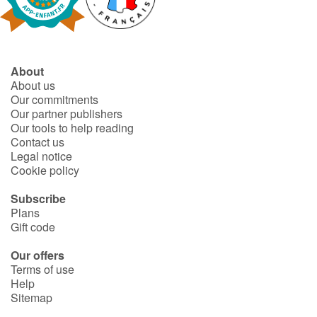
Fable, myth, literature and poetry
Princesses and princes, kings, queens and dragons
About
Ogres, monsters and witches
About us
Our commitments
Heroines and Heroes
Our partner publishers
Our tools to help reading
Contact us
Ecology, nature, seasons
Legal notice
Cookie policy
The animals
Subscribe
Plans
Travel, epic, investigation, adventure
Gift code
Around the world
Our offers
Terms of use
Help
Learning
Sitemap