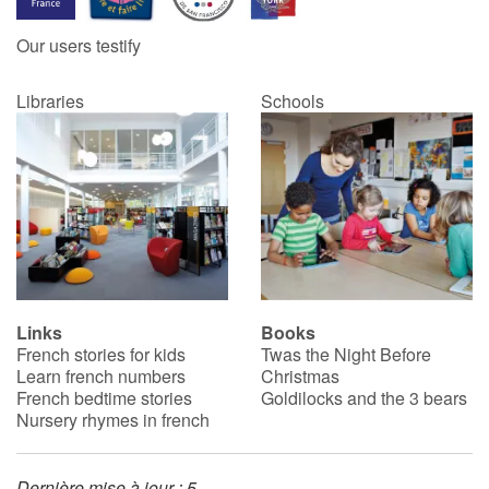
Our users testify
Catalogue anglais
Libraries
Schools
Contraste +
Help
Home
Family
Links
Books
French stories for kids
Twas the Night Before
Schools
Learn french numbers
Christmas
French bedtime stories
Goldilocks and the 3 bears
Libraries
Nursery rhymes in french
Videos & Tutorials
Dernière mise à jour : 5