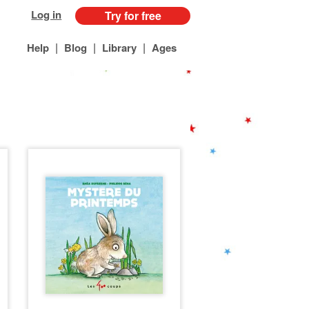
Log in
Try for free
|
|
|
Help
Blog
Library
Ages