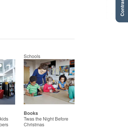
Contraste +
Schools
Books
 kids
Twas the Night Before
bers
Christmas