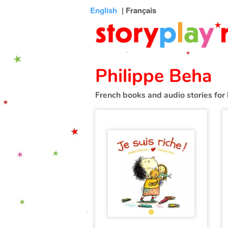
Connexion
Menu
Contenu
Recherche
Bibliothèque
Bas
English
| Français
de
page
Philippe Beha
French books and audio stories for 