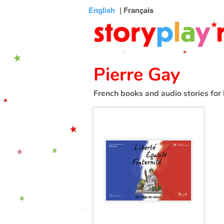
Connexion
Menu
Contenu
Recherche
Bibliothèque
Bas
English
| Français
de
page
Pierre Gay
French books and audio stories for 