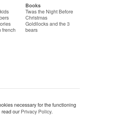
Books
 kids
Twas the Night Before
bers
Christmas
ories
Goldilocks and the 3
 french
bears
okies necessary for the functioning
n read our
Privacy Policy
.