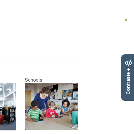
Contraste +
Schools