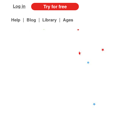
Log in
Try for free
|
|
|
Help
Blog
Library
Ages