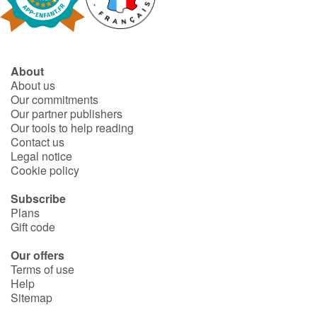
Fable, myth, literature and poetry
Princesses and princes, kings, queens and dragons
About
Ogres, monsters and witches
About us
Our commitments
Heroines and Heroes
Our partner publishers
Our tools to help reading
Contact us
Ecology, nature, seasons
Legal notice
Cookie policy
The animals
Subscribe
Plans
Travel, epic, investigation, adventure
Gift code
Around the world
Our offers
Terms of use
Help
Learning
Sitemap