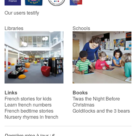
Our users testify
Catalogue anglais
Libraries
Schools
Contraste +
Help
Home
Family
Links
Books
French stories for kids
Twas the Night Before
Schools
Learn french numbers
Christmas
French bedtime stories
Goldilocks and the 3 bears
Libraries
Nursery rhymes in french
Videos & Tutorials
Dernière mise à jour : 5