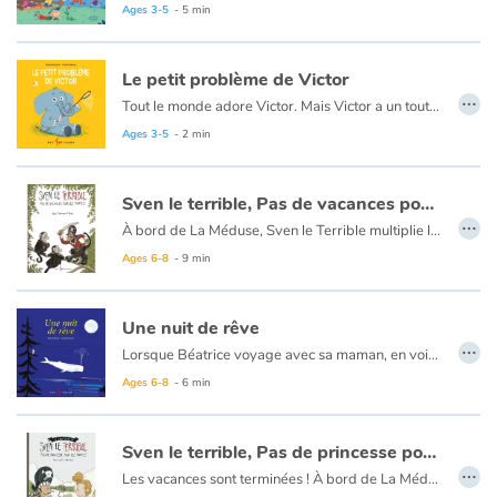
Il n'y a pas de norme en amitié ! Et c'est ça qui en fait toute la richesse. On peut apprécier jouer avec plein d'amis à la fois, mais le lendemain, préférer rester seul.e avec son ou sa meilleur.e ami.e. Que ce soit avec des amis d'un jour et des amis de toujours, on peut se chamailler. Mais lorsqu'on en parle et qu'on s'excuse, on peut se réconcilier !
Ages 3-5
- 5 min
Parce qu'au fond, un ami, qu'est-ce que c'est ? Eh bien simplement une personne avec qui on aime passer de bons moments !
Blog
Le petit problème de Victor
…
Tout le monde adore Victor. Mais Victor a un tout petit problème. Victor est myope, tant et si bien qu’il en devient très maladroit et cause des tas de dégâts ! Les autres animaux de la savane ont beau être ses amis, ils en ont assez ! Peut-être qu’en lui offrant une paire de lunettes, l’ordre et le calme reviendraient dans leur quotidien?
Learn french with Storyplay'r
Un livre tout en humour mettant en scène un éléphant gaffeur malgré lui.
Ages 3-5
- 2 min
Mais... est-ce que tout sera véritablement réglé une fois la myopie de Victor corrigée?
French book lists for children
Sven le terrible, Pas de vacances pour les pirates !
…
Reading for children
À bord de La Méduse, Sven le Terrible multiplie les découvertes de trésors, l’abordage de navires ennemis et les confrontations avec Kit Malouf, son plus redoutable opposant. Mais depuis quelque temps, Sven n’est plus l’ombre de lui-même et n’a plus le coeur à l’aventure. Il a le teint pâle, les traits tirés et plus la moindre envie de jouer les pirates. Ce qui est un véritable problème lorsque l’on est l’un des pirates les plus redoutés des sept océans. Sven a besoin de vacances, de décrocher, de se ressourcer, de reprendre goût à sa vie d’aventurier. Mais il découvrira rapidement qu’il n’est pas facile, pour un pirate, de prendre des vacances.
Ages 6-8
- 9 min
Activities and workshops
Une nuit de rêve
Dyslexia and reading disorders
…
Lorsque Béatrice voyage avec sa maman, en voiture, la nuit, cette dernière insiste toujours pour qu’elle dorme le plus rapidement possible. De cette manière, elle sera en forme à l’arrivée et le temps passera beaucoup plus vite. C’est ce qu’elle dit toujours. C’est pourquoi, lorsque maman réveille Béatrice à peine endormie, celle-ci est plus que surprise. Est-ce qu’elle rêve ou sa mère essaie vraiment de la réveiller ? La fillette ouvre les yeux et assiste alors à un spectacle qu’elle n’a jamais vu et surtout, qui la ravit. Ce qu’elle ne sait pas, c’est qu’elle n’est pas au bout de ses surprises ; la nuit sera riche en découvertes.
Ages 6-8
- 6 min
Sven le terrible, Pas de princesse pour les pirates
…
Les vacances sont terminées ! À bord de La Méduse, Sven repart pour de nouvelles aventures trépidantes ! Sa dernière carte au trésor déchiffrée, il met le cap à l’ouest sans attendre, en quête d’une île mystérieuse. Toutefois, lorsque les brumes qui encerclent l’île se dissipent, ce n’est pas un trésor que Sven et sa bande découvrent, mais bien une princesse et pas des moins exigeantes. Sven est bien décidé à ignorer cette princesse opportuniste, mais la situation s’envenime lorsque Kit Malouf apparaît et fait preuve d’une galanterie étonnante.