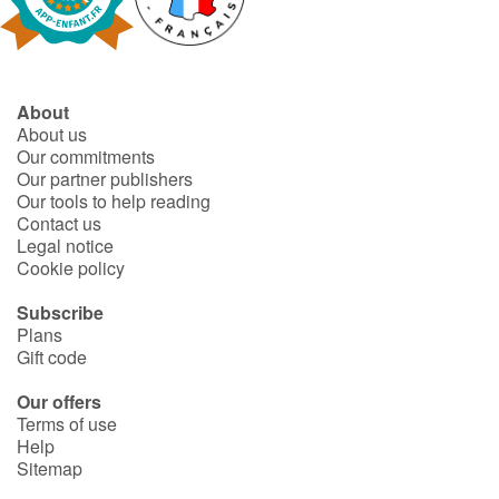
Fable, myth, literature and poetry
Princesses and princes, kings, queens and dragons
About
Ogres, monsters and witches
About us
Our commitments
Heroines and Heroes
Our partner publishers
Our tools to help reading
Contact us
Ecology, nature, seasons
Legal notice
Cookie policy
The animals
Subscribe
Plans
Travel, epic, investigation, adventure
Gift code
Around the world
Our offers
Terms of use
Help
Learning
Sitemap