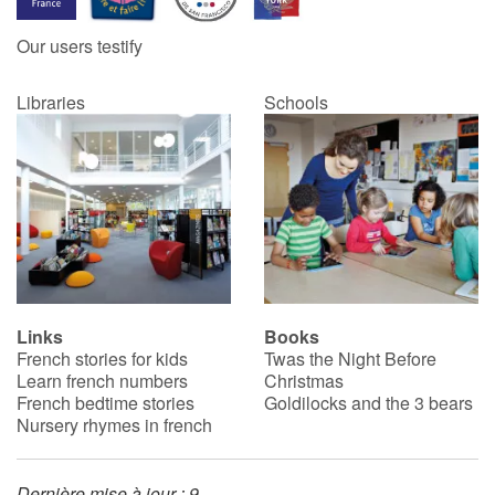
Our users testify
Catalogue anglais
Libraries
Schools
Contraste +
Help
Home
Family
Links
Books
French stories for kids
Twas the Night Before
Schools
Learn french numbers
Christmas
French bedtime stories
Goldilocks and the 3 bears
Libraries
Nursery rhymes in french
Videos & Tutorials
Dernière mise à jour : 9