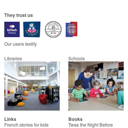
Catalogue anglais
They trust us
Contraste +
Our users testify
Help
Libraries
Schools
Home
Family
Schools
Libraries
Links
Books
Videos & Tutorials
French stories for kids
Twas the Night Before