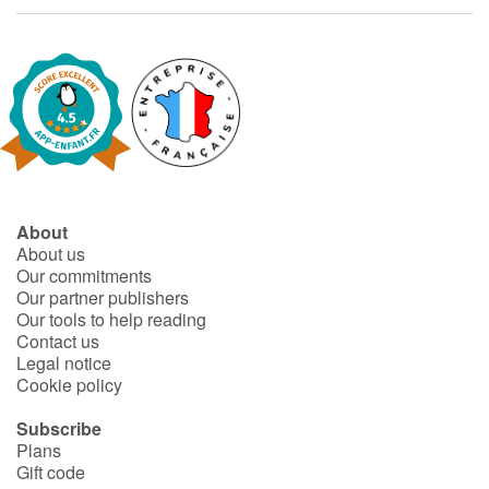
Fable, myth, literature and poetry
Princesses and princes, kings, queens and dragons
Ogres, monsters and witches
Heroines and Heroes
Ecology, nature, seasons
About
About us
Our commitments
The animals
Our partner publishers
Our tools to help reading
Travel, epic, investigation, adventure
Contact us
Legal notice
Cookie policy
Around the world
Subscribe
Learning
Plans
Gift code