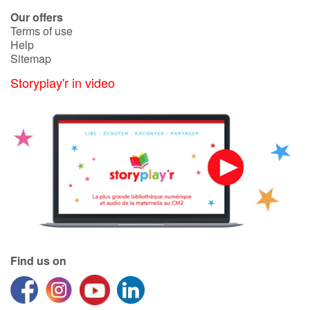
Arts, space, activities
Our offers
Terms of use
Documentaries
Help
Sitemap
With the family
Storyplay'r in video
Daily life and hobbies
At school
Festivals and events
Love and friendship
Social issues
Find us on
Emotions and feelings
Formats and illustrations