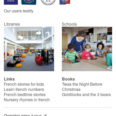
Our users testify
Catalogue anglais
Libraries
Schools
Contraste +
Help
Home
Family
Links
Books
French stories for kids
Twas the Night Before
Schools
Learn french numbers
Christmas
French bedtime stories
Goldilocks and the 3 bears
Libraries
Nursery rhymes in french
Videos & Tutorials
Dernière mise à jour : 6