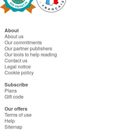
Fable, myth, literature and poetry
Princesses and princes, kings, queens and dragons
About
Ogres, monsters and witches
About us
Our commitments
Heroines and Heroes
Our partner publishers
Our tools to help reading
Contact us
Ecology, nature, seasons
Legal notice
Cookie policy
The animals
Subscribe
Plans
Travel, epic, investigation, adventure
Gift code
Around the world
Our offers
Terms of use
Help
Learning
Sitemap