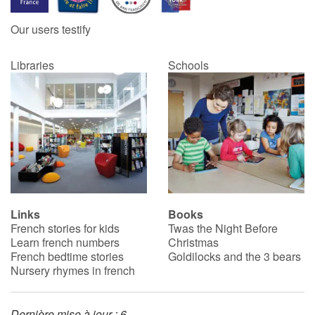
Our users testify
Catalogue anglais
Libraries
Schools
Contraste +
Help
Home
Family
Links
Books
French stories for kids
Twas the Night Before
Schools
Learn french numbers
Christmas
French bedtime stories
Goldilocks and the 3 bears
Libraries
Nursery rhymes in french
Videos & Tutorials
Dernière mise à jour : 6