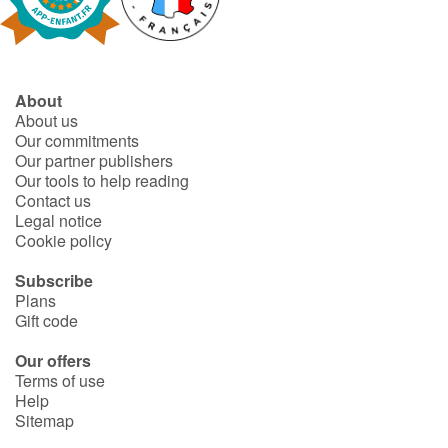
Fable, myth, literature and poetry
Princesses and princes, kings, queens and dragons
About
Ogres, monsters and witches
About us
Our commitments
Heroines and Heroes
Our partner publishers
Our tools to help reading
Contact us
Ecology, nature, seasons
Legal notice
Cookie policy
The animals
Subscribe
Plans
Travel, epic, investigation, adventure
Gift code
Around the world
Our offers
Terms of use
Help
Learning
Sitemap