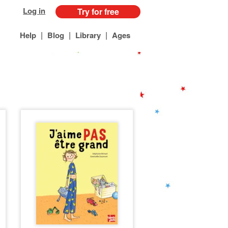
Log in
Try for free
|
|
|
Help
Blog
Library
Ages