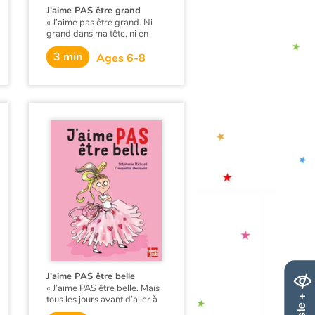
J'aime PAS être grand
« J’aime pas être grand. Ni
grand dans ma tête, ni en
centimètres. Sauf que zut de
3 min
flûte, je suis un vrai géant ! »
Ages 6-8
À sept ans, Nolan est une
véritable asperge. Résultat,
pas le droit de pleurnicher ni
d’avoir peur sans entendre : «
Allons, tu es un grand
maintenant. »
Et le jour du départ en classe
verte, Papa a été formel : pas
de doudou !
J'aime PAS être belle
« J’aime PAS être belle. Mais
tous les jours avant d’aller à
l’école, Maman vérifie si : ma