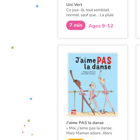
Uni Vert
Ce jour-là, tout semblait
normal, sauf que... La pluie
qui gratouillait les murs était
7 min
verte, les troncs d’arbres vert
Ages 9-12
perroquet, les boîtes aux
lettres vert amande… On
tentait de s’habituer. Les
chercheurs cherchaient, les
hommes politiques
politisaient. Bref, ça
n’avançait pas beaucoup...
J'aime PAS la danse
« Moi, j'aime pas la danse.
Mais Maman adore. Alors
tous les mercredis, j'enfile