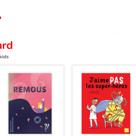
ard
kids