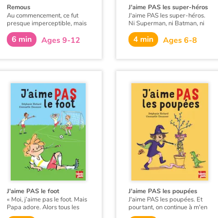
Remous
J'aime PAS les super-héros
Au commencement, ce fut
J'aime PAS les super-héros.
presque imperceptible, mais
Ni Superman, ni Batman, ni
cependant je sentis que
doberman, ni frangipane, ni
6 min
4 min
quelque chose d’étrange était
Jordan, qui crâne dans la cour
Ages 9-12
Ages 6-8
en marche… l’anse de ma
de récré ! L'autre jour, il a
tasse s’était affaissée… sous
même déclaré que son père
mes pieds, le sol s’endormait
était un super-héros en
et je le sentais s’assoupir... Le
mission secrète. N'importe
monde devenait mou… Et je
quoi !
m’enfonçais lentement…
J'aime PAS le foot
J'aime PAS les poupées
« Moi, j’aime pas le foot. Mais
J'aime PAS les poupées. Et
Papa adore. Alors tous les
pourtant, on continue à m'en
dimanches, qu’il pleuve à
offrir ! Pour mes sept ans, ça