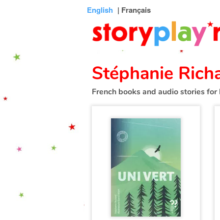
Connexion
Menu
Contenu
Recherche
Bibliothèque
Bas
English
| Français
de
page
Stéphanie Rich
French books and audio stories for 