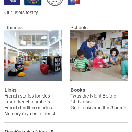
Our users testify
Catalogue anglais
Libraries
Schools
Contraste +
Help
Home
Family
Links
Books
French stories for kids
Twas the Night Before
Schools
Learn french numbers
Christmas
French bedtime stories
Goldilocks and the 3 bears
Libraries
Nursery rhymes in french
Videos & Tutorials
Dernière mise à jour : 5