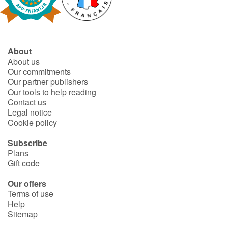
Fable, myth, literature and poetry
Princesses and princes, kings, queens and dragons
About
Ogres, monsters and witches
About us
Our commitments
Heroines and Heroes
Our partner publishers
Our tools to help reading
Contact us
Ecology, nature, seasons
Legal notice
Cookie policy
The animals
Subscribe
Plans
Travel, epic, investigation, adventure
Gift code
Around the world
Our offers
Terms of use
Help
Learning
Sitemap