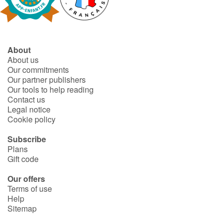
Fable, myth, literature and poetry
Princesses and princes, kings, queens and dragons
About
Ogres, monsters and witches
About us
Our commitments
Heroines and Heroes
Our partner publishers
Our tools to help reading
Contact us
Ecology, nature, seasons
Legal notice
Cookie policy
The animals
Subscribe
Plans
Travel, epic, investigation, adventure
Gift code
Around the world
Our offers
Terms of use
Help
Learning
Sitemap