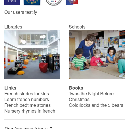
Our users testify
Catalogue anglais
Libraries
Schools
Contraste +
Help
Home
Family
Links
Books
French stories for kids
Twas the Night Before
Schools
Learn french numbers
Christmas
French bedtime stories
Goldilocks and the 3 bears
Libraries
Nursery rhymes in french
Videos & Tutorials
Dernière mise à jour : 7