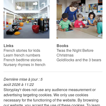
Blog
Learn french with Storyplay'r
French book lists for children
Links
Books
Reading for children
French stories for kids
Twas the Night Before
Learn french numbers
Christmas
Activities and workshops
French bedtime stories
Goldilocks and the 3 bears
Nursery rhymes in french
Dyslexia and reading disorders
Dernière mise à jour : 5
août 2026 à 11:22
Storyplay'r does not use any audience measurement or
advertising targeting cookies. We only use cookies
necessary for the functioning of the website. By browsing
our website, you accept the use of these cookies. To learn