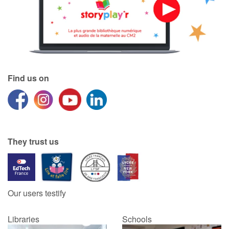
Catalogue anglais
Contraste +
Find us on
Help
Home
They trust us
Family
Schools
Our users testify
Libraries
Libraries
Schools
Videos & Tutorials