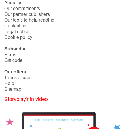
Arts, space, activities
About us
Our commitments
Our partner publishers
Documentaries
Our tools to help reading
Contact us
With the family
Legal notice
Cookie policy
Daily life and hobbies
Subscribe
Plans
At school
Gift code
Our offers
Festivals and events
Terms of use
Help
Love and friendship
Sitemap
Storyplay'r in video
Social issues
Emotions and feelings
Formats and illustrations