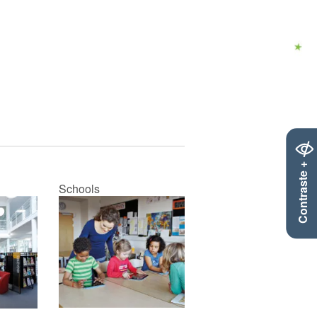
Contraste +
Schools