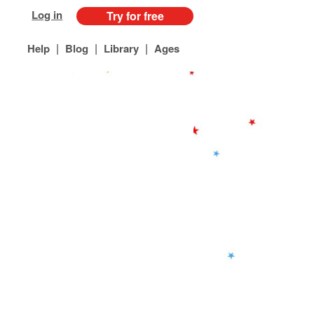
Log in
Try for free
|
|
|
Help
Blog
Library
Ages