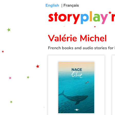
Connexion
Menu
Contenu
Recherche
Bibliothèque
Bas
English
| Français
de
page
Valérie Michel
French books and audio stories for 