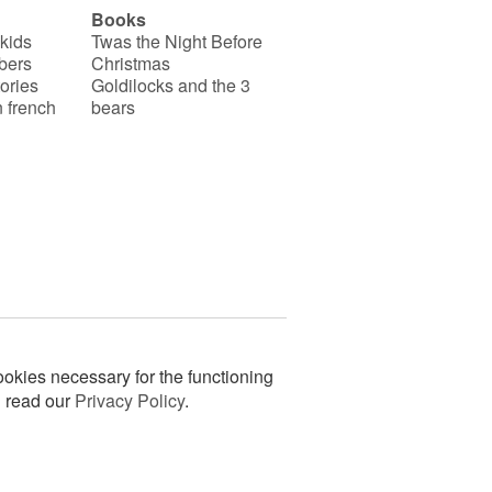
Books
 kids
Twas the Night Before
bers
Christmas
ories
Goldilocks and the 3
 french
bears
okies necessary for the functioning
n read our
Privacy Policy
.