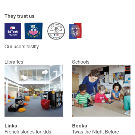
Catalogue anglais
They trust us
Contraste +
Our users testify
Help
Libraries
Schools
Home
Family
Schools
Libraries
Links
Books
Videos & Tutorials
French stories for kids
Twas the Night Before