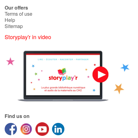
Arts, space, activities
Our offers
Terms of use
Documentaries
Help
Sitemap
With the family
Storyplay'r in video
Daily life and hobbies
At school
Festivals and events
Love and friendship
Social issues
Find us on
Emotions and feelings
Formats and illustrations