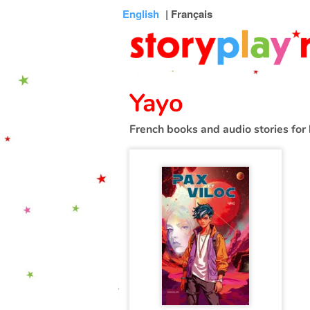
Connexion
Menu
Contenu
Recherche
Bibliothèque
Bas
English
| Français
de
page
Yayo
French books and audio stories for 