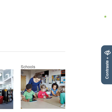
Contraste +
Schools