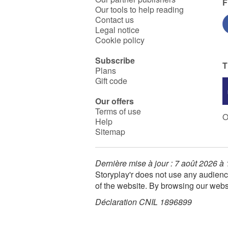
follement amoureux de
F
Our tools to help reading
Darsha... Mais,surtout, il
prendra conscience de
Contact us
l’absurdité de l’un et l’autre
Legal notice
des systèmes et s’insurgera
Cookie policy
contre la tyrannie de son
monde.
Subscribe
Un roman qui incite à nuancer
T
Plans
sa pensée et à s’élever contre
les diverses formes de
Gift code
violence.
Our offers
Terms of use
O
Help
Sitemap
Dernière mise à jour : 7 août 2026 à
Storyplay'r does not use any audienc
of the website. By browsing our webs
Déclaration CNIL 1896899