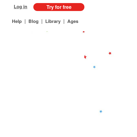
Log in
Try for free
|
|
|
Help
Blog
Library
Ages