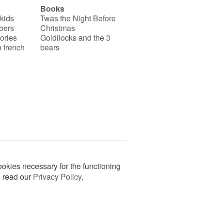
Books
 kids
Twas the Night Before
bers
Christmas
ories
Goldilocks and the 3
 french
bears
okies necessary for the functioning
n read our
Privacy Policy
.