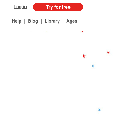
Log in
Try for free
|
|
|
Help
Blog
Library
Ages