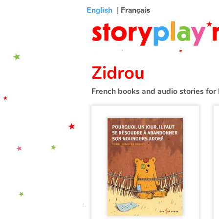
Connexion
Menu
Contenu
Recherche
Bibliothèque
Bas
English
| Français
de
page
Zidrou
French books and audio stories for 