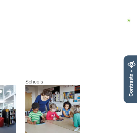
Contraste +
Schools