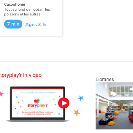
Cacophonie
Tout au fond de l’océan, les
poissons et les autres
habitants des lieux sont
7 min
musiciens et font entendre
Ages 3-5
une joyeuse cacophonie. Le
pêcheur se laissera-t-il
charmer ? Une trompette, un
piano... Quel autre
instrument retrouverez-vous
dans cet orchestre ?
toryplay'r in video
Libraries