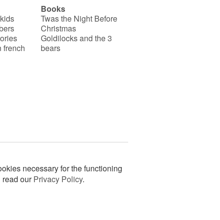
Books
 kids
Twas the Night Before
bers
Christmas
ories
Goldilocks and the 3
 french
bears
okies necessary for the functioning
n read our
Privacy Policy
.