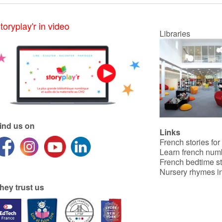
traverser la rivière pour
sauver la princesse…
toryplay'r in video
Libraries
ind us on
Links
French stories for
Learn french num
French bedtime st
Nursery rhymes in
hey trust us