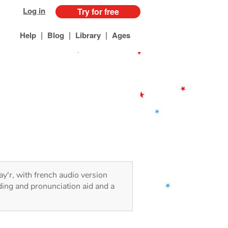
Log in
Try for free
|
|
|
Help
Blog
Library
Ages
ay'r, with french audio version
ding and pronunciation aid and a