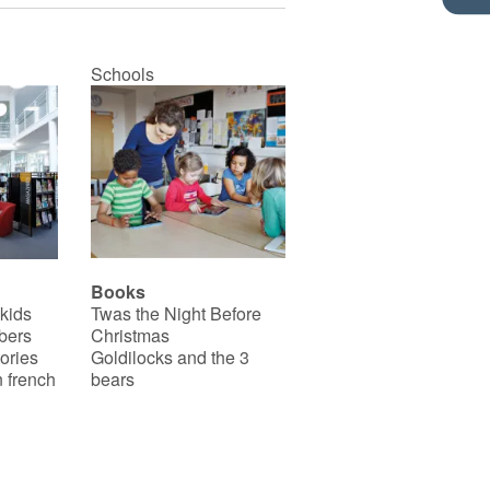
Schools
Books
 kids
Twas the Night Before
bers
Christmas
ories
Goldilocks and the 3
 french
bears