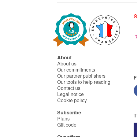
S
About
About us
Our commitments
Our partner publishers
F
Our tools to help reading
Contact us
Legal notice
Cookie policy
Subscribe
T
Plans
Gift code
Our offers