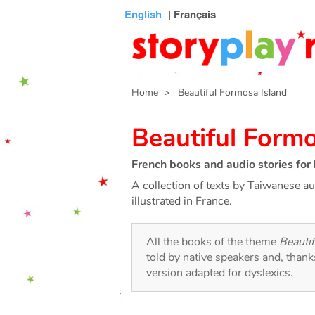
Connexion
Menu
Contenu
Recherche
Bibliothèque
Bas
English
| Français
de
page
Home
> Beautiful Formosa Island
Beautiful Formo
French books and audio stories for 
A collection of texts by Taiwanese au
illustrated in France.
All the books of the theme
Beauti
told by native speakers and, than
version adapted for dyslexics.