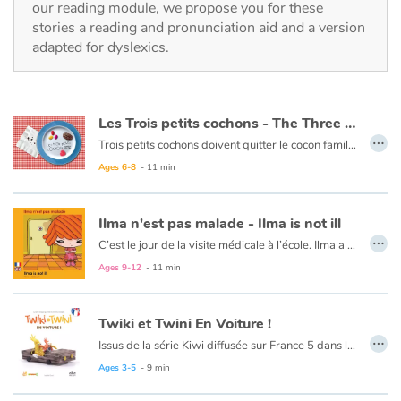
our reading module, we propose you for these
Fable, myth, literature and poetry
stories a reading and pronunciation aid and a version
adapted for dyslexics.
Princesses and princes, kings, queens and dragons
Ogres, monsters and witches
Les Trois petits cochons - The Three Little Pigs
…
Heroines and Heroes
Trois petits cochons doivent quitter le cocon familial, partir seuls sur la grande route de la vie et se construire chacun une maison : bricoler un abri de paille, assembler un cabanon de branches, construire une maison. Mais tout se complique quand un
Le texte est en français et en anglais.
Ages 6-8
- 11 min
Ecology, nature, seasons
Ilma n'est pas malade - Ilma is not ill
The animals
…
C’est le jour de la visite médicale à l’école. Ilma a peur des piqûres et décide de se cacher. Toute la classe se met à sa recherche. Mais Ilma se blesse et la visite devient inévitable pour elle.
Le texte est en français et en anglais.
Ages 9-12
- 11 min
Travel, epic, investigation, adventure
Around the world
Twiki et Twini En Voiture !
…
Issus de la série Kiwi diffusée sur France 5 dans l’émission Zouzous, ces deux drôles d’oiseaux prennent les tout-petits par la main pour une découverte ludique de l’anglais. Au fil de leurs aventures, l’enfant apprend en douceur ses premiers mots d’anglais. Twiki et Twini fabriquent de magnifiques engins à moteur. Qu'ils sont fiers, nos kiwis, à bord de leurs bolides !
Learning
Ages 3-5
- 9 min