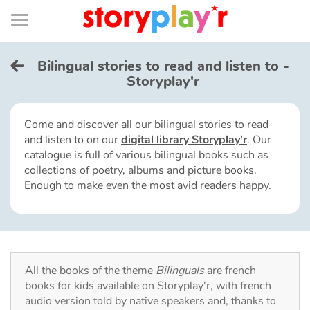
Connexion
Menu
Contenu
Recherche
Bibliothèque
Bas
de
page
Menu
➜
FR
Bilingual stories to read and listen to -
Storyplay'r
Log in
Come and discover all our bilingual stories to read
Try for free
and listen to on our
digital library Storyplay'r
. Our
catalogue is full of various bilingual books such as
Library
collections of poetry, albums and picture books.
Enough to make even the most avid readers happy.
Awards
Home
All the books of the theme
Bilinguals
are french
Tales and classics in french
books for kids available on Storyplay'r, with french
audio version told by native speakers and, thanks to