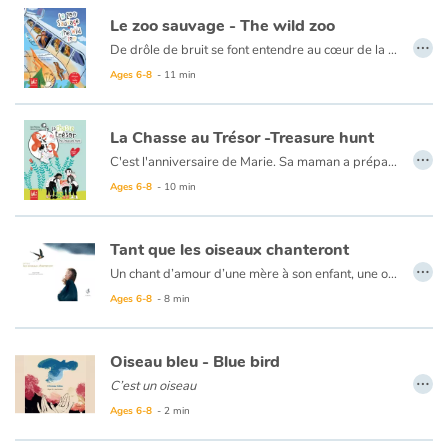
Le zoo sauvage - The wild zoo
…
De drôle de bruit se font entendre au cœur de la forêt... on dirait des bruits de bêtes sauvages
Un petit groupe d'enfants fait une découverte pour le moins surprenante dans la forêt de leur village. Le début d'une aventure rugissante !
Ages 6-8
- 11 min
La Chasse au Trésor -Treasure hunt
…
C'est l'anniversaire de Marie. Sa maman a préparé une chasse au trésor peur les invités. Tu ne devineras jamais quel est ce trésor que Marie et ses amis vent découvrir. Alors, dépêche-toi de te joindre à eux.
Ages 6-8
- 10 min
Tant que les oiseaux chanteront
…
Un chant d’amour d’une mère à son enfant, une ode à la nature et à la vie.
Livre bilingue en français – italien
Ages 6-8
- 8 min
Oiseau bleu - Blue bird
…
C’est un oiseau
qui se pose là où le vent le mène.
Ages 6-8
- 2 min
Échappé d’une main,