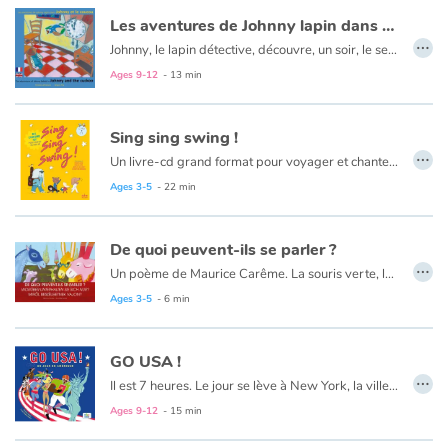
Arts, space, activities
Les aventures de Johnny lapin dans Johnny et le coucou - The adventures of Johnny Rabbit in Johnny and the cuckoo
…
Johnny, le lapin détective, découvre, un soir, le secret de Max le coucou. En effet, Max est amoureux. Il dissimule dans son horloge une Madame Coucou et leurs petits. Mais le fermier sera-t-il prêt à accepter ces clandestins?
Documentaries
Le texte est en français et en anglais.
Ages 9-12
- 13 min
With the family
Sing sing swing !
Daily life and hobbies
…
Un livre-cd grand format pour voyager et chanter en anglais sur des rythmes pop ! Quatre grands noms de l’illustration jeunesse ont conjugué leurs talents et leur humour pour donner vie à cette sélection de 14 chansons festives aux mélodies entraînantes.
Ages 3-5
- 22 min
At school
Festivals and events
De quoi peuvent-ils se parler ?
…
Un poème de Maurice Carême. La souris verte, la vache rose, portes ouvertes, rient dans les roses. De quoi peuvent bien se parler des animaux si colorés ?
Love and friendship
Le texte est en français, allemand et hongrois.
Ages 3-5
- 6 min
Social issues
GO USA !
…
Il est 7 heures. Le jour se lève à New York, la ville qui ne dort jamais… Ainsi débute un voyage bilingue pas comme les autres sur les routes du rêve américain. Des premières heures du jour à minuit, de Manhattan à San Francisco, laissez-vous entraîner sur les routes de l’Amérique d’hier et d’aujourd’hui. Revivez l’aventure des États-Unis à travers ses habitants hauts en couleur, ses paysages grandioses et ses grands événements historiques. Sans oublier le base-ball, le jazz, Michael Jackson, les fast-food et les stars hollywoodiennes !
Emotions and feelings
Le texte est en français et en anglais.
Ages 9-12
- 15 min
Formats and illustrations