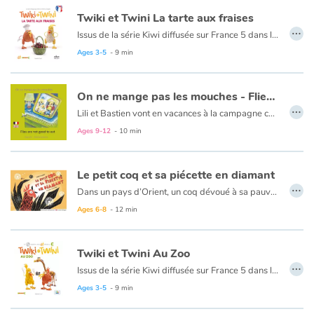
Et hop, au lit !
Twiki et Twini La tarte aux fraises
Le texte est en français et en anglais.
…
Issus de la série Kiwi diffusée sur France 5 dans l’émission Zouzous, ces deux drôles d’oiseaux prennent les tout-petits par la main pour une découverte ludique de l’anglais. Au fil de leurs aventures, l’enfant apprend en douceur ses premiers mots d’anglais. Une aventure de Twiki et Twini pour faire ses premiers pas en anglais ! Twiki et Twini se réjouissent à l'idée de faire un gâteau. Mais un pingouin plutôt coquin s'approprie tous les ingrédients...
Ages 3-5
- 9 min
On ne mange pas les mouches - Flies are not good to eat
…
Lili et Bastien vont en vacances à la campagne chez tonton Fernand et tata Hélène. Lili aime jardiner. Bastien, son petit frère, a envie de tout goûter. Mais, dans le jardin, tout n'est pas forcément bon à manger.
Le texte est en français et en anglais.
Ages 9-12
- 10 min
Le petit coq et sa piécette en diamant
…
Dans un pays d’Orient, un coq dévoué à sa pauvre maîtresse, trouva un jour une piécette en diamant. Content de sa découverte il voulut lui ramener, mais tout d’un coup l’empereur de Turquie qui passait par là aperçut la piécette en diamant et le lui vola. Le coq dans une colère folle allât chercher la piécette auprès de l’empereur. Qui de l’empereur ou du petit coq va conserver ce trésor...
Le texte est en français et en anglais.
Ages 6-8
- 12 min
Twiki et Twini Au Zoo
…
Issus de la série Kiwi diffusée sur France 5 dans l’émission Zouzous, ces deux drôles d’oiseaux prennent les tout-petits par la main pour une découverte ludique de l’anglais. Au fil de leurs aventures, l’enfant apprend en douceur ses premiers mots d’anglais. Une aventure de Twiki et Twini pour faire ses premiers pas en anglais ! Nos deux funny birds rendent visite aux animaux du zoo qui leur ont réservé quelques surprises…
Ages 3-5
- 9 min