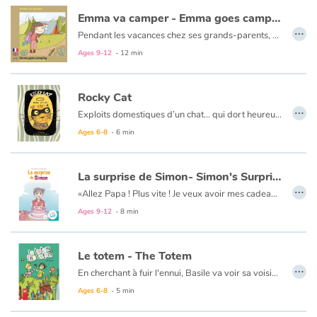
Emma va camper - Emma goes camping
…
Pendant les vacances chez ses grands-parents, Emma part avec ses cousines camper en montagne. Durant leur nuit à la belle étoile, la petite fille est réveillée subitement par ce qu’elle croit être des sangliers. Une drôle d’aventure qu’elle ne tardera pas à raconter par écrit à son ami.
Le texte est en français et en anglais.
Ages 9-12
- 12 min
Rocky Cat
…
Exploits domestiques d’un chat… qui dort heureusement dix-huit heures par jour.
Le texte est en français et en anglais.
Ages 6-8
- 6 min
La surprise de Simon- Simon's Surprise
…
«Allez Papa ! Plus vite ! Je veux avoir mes cadeaux d’anniversaire ! » s’exclame Simon en tirant son père par la main. Les bateaux sont nombreux sur l’Erdre et le festival de jazz à Nantes se prépare mais Simon n’y fait pas attention, trop impatient de découvrir sa surprise.
Ages 9-12
- 8 min
Le totem - The Totem
…
En cherchant à fuir l'ennui, Basile va voir sa voisine qui a beaucoup d'imagination. Il regarde sa grand-mère chasser les oiseux de son potager. Basile et sa voisine, vont imaginer un objet qui fera fuir les oiseux. Il s'agit d'un totem fabriqué d'objets de récupération.
Ages 6-8
- 5 min