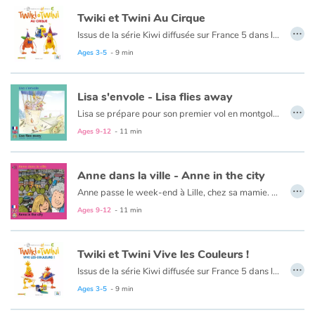
Twiki et Twini Au Cirque
…
Issus de la série Kiwi diffusée sur France 5 dans l’émission Zouzous, ces deux drôles d’oiseaux prennent les tout-petits par la main pour une découverte ludique de l’anglais. Au fil de leurs aventures, l’enfant apprend en douceur ses premiers mots d’anglais. En bonus, la chanson des kiwis et sa version instrumentale.
Ages 3-5
- 9 min
Lisa s'envole - Lisa flies away
…
Lisa se prépare pour son premier vol en montgolfière avec son père. Oscillant entre excitation et peur des trous d’air, Lisa observe la terre vue du ciel et notamment tous les sportifs qui s’adonnent à leurs activités de plein air favorites en ce jour radieux.
Le texte est en français et en anglais.
Ages 9-12
- 11 min
Anne dans la ville - Anne in the city
…
Anne passe le week-end à Lille, chez sa mamie. Au programme : promenade au musée puis récréation au parc. Mais Lille est une grande ville et Anne n’a pas l’habitude. Une intense circulation, une foule grouillante, des ingrédients suffisants pour qu’une petite fille s’y perde. Mais où est passée Mamie ?
Le texte est en français et en anglais.
Ages 9-12
- 11 min
Twiki et Twini Vive les Couleurs !
…
Issus de la série Kiwi diffusée sur France 5 dans l’émission Zouzous, ces deux drôles d’oiseaux prennent les tout-petits par la main pour une découverte ludique de l’anglais. Au fil de leurs aventures, l’enfant apprend en douceur ses premiers mots d’anglais. Une aventure de Twiki et Twini pour faire ses premiers pas en anglais ! Twiki et Twini découvre le nom des couleurs et s’entraînent à la peinture.
Ages 3-5
- 9 min