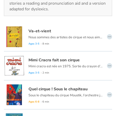
Fable, myth, literature and poetry
stories a reading and pronunciation aid and a version
adapted for dyslexics.
Princesses and princes, kings, queens and dragons
Ogres, monsters and witches
Va-et-vient
…
Nous sommes des artistes de cirque et nous aimons bouger, de-ci, de-là, par ici et par là.
Heroines and Heroes
Ages 3-5
- 8 min
Ecology, nature, seasons
Mimi Cracra fait son cirque
…
The animals
Mimi cracra est née en 1975. Sortie du crayon d’Agnès Rosenstiehl pour le magazine “Pomme d’api”, cette petite fille aux joues roses et cheveux bruns à laquelle il est facile de s’identifier nous entraîne avec humour dans ses aventures quotidiennes.
Ages 3-5
- 2 min
Travel, epic, investigation, adventure
Quel cirque ! Sous le chapiteau
Around the world
…
Sous le chapiteau du cirque Moustik, l’orchestre joue un air plein d’entrain. Les enfants frappent dans leurs mains. Ca va commencer…
Ages 6-8
- 6 min
Learning