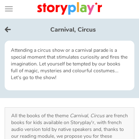
Connexion
Menu
Contenu
Recherche
Bibliothèque
Bas
de
page
Menu
➜
FR
Carnival, Circus
Log in
Attending a circus show or a carnival parade is a
special moment that stimulates curiosity and fires the
Try for free
imagination. Let yourself be tempted by our books
full of magic, mysteries and colourful costumes...
Library
Let's go to the show!
Awards
Home
All the books of the theme
Carnival, Circus
are french
books for kids available on Storyplay'r, with french
Tales and classics in french
audio version told by native speakers and, thanks to
our reading module, we propose you for these