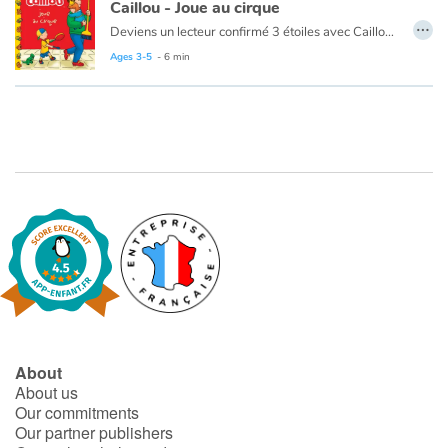
Caillou - Joue au cirque
…
Deviens un lecteur confirmé 3 étoiles avec Caillou ! Inspirée de la série d'animation Caillou, cette nouvelle série de livres invite l'enfant à faire l'apprentissage de la lecture. Papa a une idée amusante pour aider Caillou en attendant le début du spectacle de cirque.
Cette histoire existe aussi en anglais :
Caillou - Circus Fun
Ages 3-5
- 6 min
About
About us
Our commitments
Our partner publishers