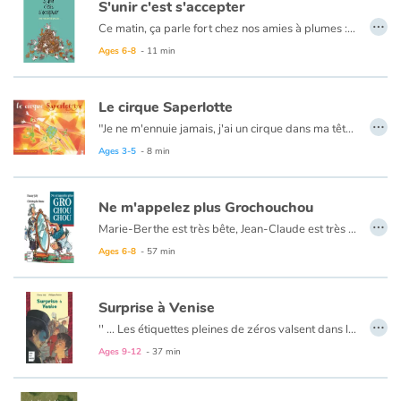
S'unir c'est s'accepter
…
Ce matin, ça parle fort chez nos amies à plumes : Marinette veut changer de couleur… Il n’en faut pas plus pour affoler la basse-cour.
Blog
Ages 6-8
- 11 min
Learn french with Storyplay'r
Le cirque Saperlotte
…
"Je ne m'ennuie jamais, j'ai un cirque dans ma tête. Dès que j'ai un moment, je m'évade, je m'exerce, j'ai toujours un numéro à préparer. On m'appelle SAPERLOTTE." Nous assistons au spectacle présenté par une Madame Loyal qui s'enflamme, encourage les artistes, chauffe son public. Les numéros se succèdent jusqu'au final, chevaux, clown, acrobates, magiciens, et la magie du cirque opère. En lisant ce kamishibaï, nous sommes Monsieur Loyal, alors vive les excès ! À lire dès la maternelle et à faire lire dès le primaire.
French book lists for children
Ages 3-5
- 8 min
Reading for children
Ne m'appelez plus Grochouchou
…
Activities and workshops
Marie-Berthe est très bête, Jean-Claude est très laid, mais ils sont très riches. Leur fils Clodobert, beau comme son père et intelligent comme sa mère, est un petit monstre prétentieux, méchant et ignorant. C'est en tombant amoureux de la jolie Clo que Clodobert découvrira que le monde ne se résume pas à sa suffisante personne...
Ages 6-8
- 57 min
Dyslexia and reading disorders
Surprise à Venise
…
'' ... Les étiquettes pleines de zéros valsent dans la tête d'Enzo. C'est sûr le trésor qu'il serre sous son blouson vaut plus de sous qu'il n'en a jamais vu de toute sa vie. '' Une folle et captivante poursuite à Venise.
Ages 9-12
- 37 min