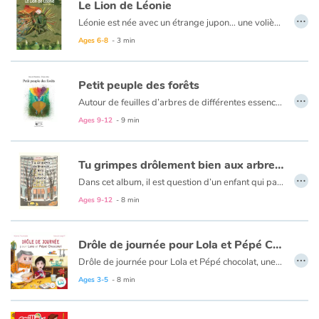
Le Lion de Léonie
…
Léonie est née avec un étrange jupon… une volière peut-être ? À l’âge de marcher le jupon s’alourdit. Papa et maman inventent un moyen pour l’alléger. Maintenant Léonie peut danser mais elle est lasse de rester seule à la maison. Arrive alors au village le cirque de Monsieur Trapèze et avec lui, un lion très angoissé, car sa cage est cassée. Ensemble ils concluent un marché… Léonie va-t-elle passer sa vie dans un cirque ? Elle rêve d’autres espaces, d’une autre liberté.
Ages 6-8
- 3 min
Petit peuple des forêts
…
Autour de feuilles d’arbres de différentes essences, Éliane Jules a créé et dessiné un univers fantastique.
Pour chaque personnage, clown, poète, infante, elfe insolent ou timide fée des bois, Inès de Chantérac a écrit un poème. Ainsi naît tout doucement le petit peuple des forêts, un herbier de feuilles à apprivoiser, à reconnaître, et à rêver.
Ages 9-12
- 9 min
Tu grimpes drôlement bien aux arbres !
…
Dans cet album, il est question d’un enfant qui passe de la vie à la campagne, à la vie en ville. Benjamin doit soudain tout quitter: ses amis, ses voisins, son cerisier dans le jardin. Le déménagement s'impose (mais comment tout faire tenir dans un carton?), ainsi que la nouvelle manière d'habiter en ville, qui est toute à découvrir, du haut de sa nouvelle fenêtre: la grande place, le paysage urbain, le grouillement des petits humains qui vivent là-dessous…
Ce n'est qu'après un bon moment, pendant lequel tout lui semble inacceptable, moche et malodorant, et grâce à une rencontre providentielle, que Benjamin se décide enfin à sortir et à se lancer dans sa "nouvelle vie" d’enfant citadin…
Ages 9-12
- 8 min
Drôle de journée pour Lola et Pépé Chocolat
…
Drôle de journée pour Lola et Pépé chocolat, une farce artistique carnavalesque ! Mensonge ou vérité ? Carabistouille ou réalité ?
Ages 3-5
- 8 min