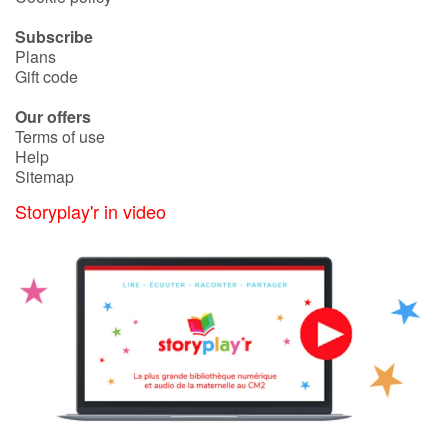
Subscribe
Catalogue anglais
Plans
Gift code
Our offers
Contraste +
Terms of use
Help
Sitemap
Help
Storyplay'r in video
Home
Family
Schools
Libraries
Videos & Tutorials