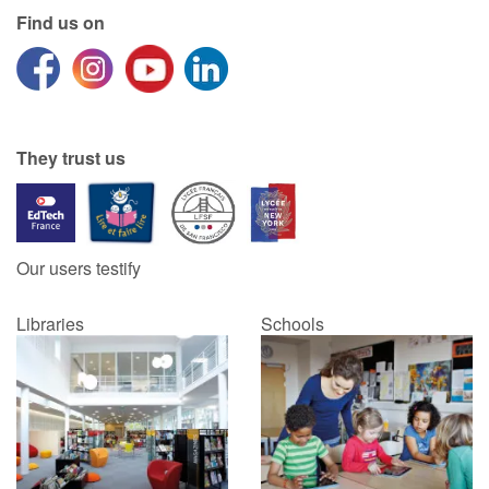
Find us on
Blog
Learn french with Storyplay'r
They trust us
French book lists for children
Reading for children
Our users testify
Activities and workshops
Libraries
Schools
Dyslexia and reading disorders