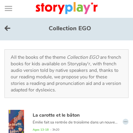
Connexion
Menu
Contenu
Recherche
Bibliothèque
Bas
de
page
Menu
➜
FR
Collection EGO
Log in
Try for free
All the books of the theme
Collection EGO
are french
books for kids available on Storyplay'r, with french
audio version told by native speakers and, thanks to
Library
our reading module, we propose you for these
stories a reading and pronunciation aid and a version
adapted for dyslexics.
Awards
Home
La carotte et le bâton
…
Tales and classics in french
Émilie fait sa rentrée de troisième dans un nouveau collège, dans la même classe que son amie Cloé.
Très vite, la jeune fille devient la cible préférée de Barbara, la « star » du collège, et de toute sa bande. Ils l’insultent au motif qu’elle est rousse, s’amusent à lui jeter de la nourriture et vont jusqu’à la blesser physiquement.
Ages 13-18
- 3h20