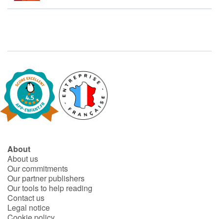
Arts, space, activities
Documentaries
With the family
Daily life and hobbies
At school
Festivals and events
Love and friendship
About
About us
Our commitments
Social issues
Our partner publishers
Our tools to help reading
Emotions and feelings
Contact us
Legal notice
Cookie policy
Formats and illustrations