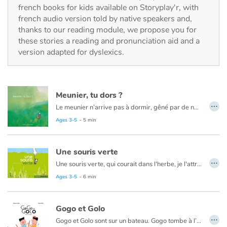
Fable, myth, literature and poetry
french books for kids available on Storyplay'r, with
french audio version told by native speakers and,
thanks to our reading module, we propose you for
Princesses and princes, kings, queens and dragons
these stories a reading and pronunciation aid and a
version adapted for dyslexics.
Ogres, monsters and witches
Heroines and Heroes
Meunier, tu dors ?
…
Ecology, nature, seasons
Le meunier n’arrive pas à dormir, gêné par de nombreux importuns. Pour les chasser, son moulin tournera de plus en plus vite.
Ages 3-5
- 5 min
The animals
Une souris verte
Travel, epic, investigation, adventure
…
Une souris verte, qui courait dans l'herbe, je l'attrape par la queue, je la montre à ces messieurs… Une comptine pour les tout-petits.
Ages 3-5
- 6 min
Around the world
Learning
Gogo et Golo
…
Gogo et Golo sont sur un bateau. Gogo tombe à l’eau. Qui reste ? Golo seul sur le bateau cherche Gogo dans les flots, quand surgit un cachalot. Une fantaisie littéraire pleine d’humour et de couleurs. Soyez attentifs, ne perdez pas de vue les personnages !