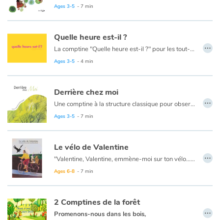
Ages 3-5
- 7 min
Blog
Quelle heure est-il ?
…
La comptine "Quelle heure est-il ?" pour les tout-petits.
Learn french with Storyplay'r
Ages 3-5
- 4 min
French book lists for children
Derrière chez moi
…
Reading for children
Une comptine à la structure classique pour observer le monde un peu atypique qui se joue derrière la maison, apprendre les jours de la semaine ou simplement rêver au gré des illustrations délicates de la jeune coréenne Hyuna Shin.
Ages 3-5
- 7 min
Activities and workshops
Le vélo de Valentine
Dyslexia and reading disorders
…
"Valentine, Valentine, emmène-moi sur ton vélo…" C'est une chanson de Christian Ferrari illustrée avec malice par Anne Brouillard. Grands et petits, ensemble comptons jusqu'à 9 et embarquons pour un voyage inattendu…
Ages 6-8
- 7 min
2 Comptines de la forêt
…
Promenons-nous dans les bois,