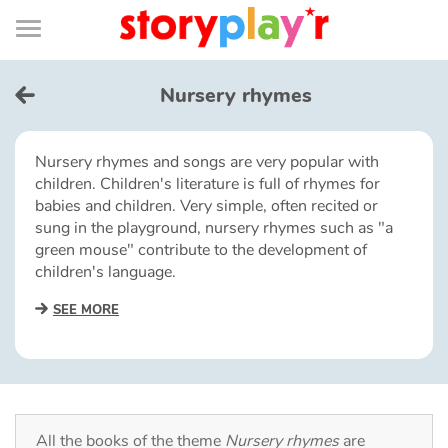
Connexion
Menu
Contenu
Recherche
Bibliothèque
Bas
de
page
Menu
➜
FR
Nursery rhymes
Log in
Nursery rhymes and songs are very popular with
children. Children's literature is full of rhymes for
Try for free
babies and children. Very simple, often recited or
sung in the playground, nursery rhymes such as "a
Library
green mouse" contribute to the development of
children's language.
Awards
SEE MORE
Home
Tales and classics in french
All the books of the theme
Nursery rhymes
are