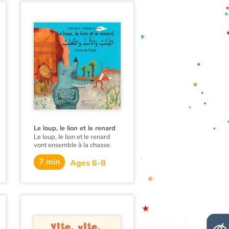
Le loup, le lion et le renard
Le loup, le lion et le renard
vont ensemble à la chasse.
Chacun court, chacun
7 min
attaque, chacun attrape. Mais
Ages 6-8
chacun aura-t-il sa part ?
Un conte où l’on découvre
que le meilleur partage n’est
pas toujours celui qu’on croit.