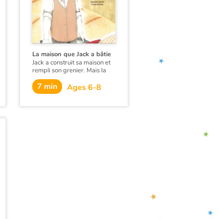
La maison que Jack a bâtie
Jack a construit sa maison et
rempli son grenier. Mais la
précieuse récolte attire les
7 min
convoitises. Survient un rat,
Ages 6-8
puis un chat, un chien…
bientôt tout s’enchaîne !