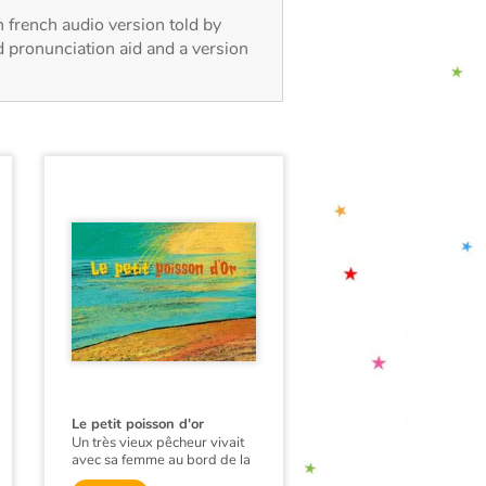
h french audio version told by
d pronunciation aid and a version
Le petit poisson d'or
Un très vieux pêcheur vivait
avec sa femme au bord de la
mer
, une vieille mégère, dans