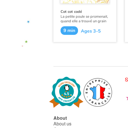
Cot cot codé
La petite poule se promenait,
quand elle a trouvé un grain
de blé.
9 min
Ages 3-5
Qui l’aidera à le semer ?
S
About
About us