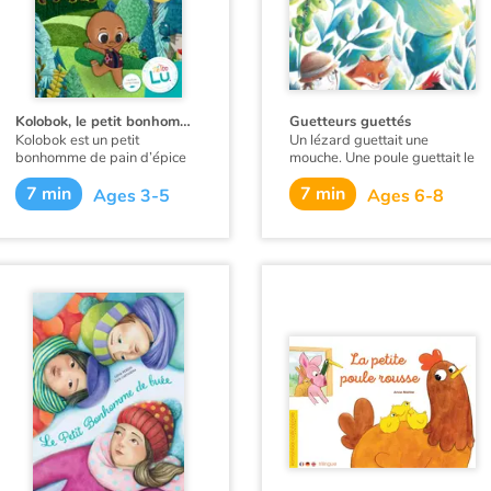
Kolobok, le petit bonhomme de pain d'épice
Guetteurs guettés
Kolobok est un petit
Un lézard guettait une
bonhomme de pain d’épice
mouche. Une poule guettait le
confectionné par Baba.
lézard. Qui guette la poule ?
7 min
7 min
Ages 3-5
Ages 6-8
Lorsqu'il prend vie et s’enfuit
Un texte sous forme de
de la maison de la grand-
randonnée qui ne manque
mère, il est pourchassé par
pas d’humour, un très court
divers animaux qui rêvent de
conte étiologique écrit par
le croquer. Y parviendront-ils
Kouam Tawa, lauréat du prix
?
Poésie organisé par Lire et
Faire Lire.