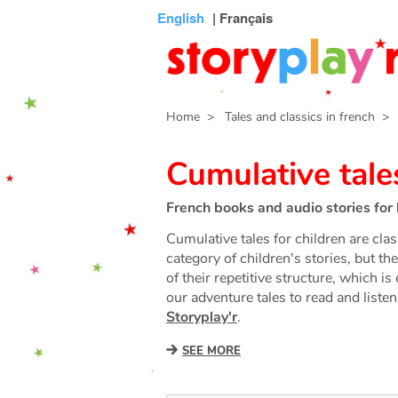
Connexion
Menu
Contenu
Recherche
Bibliothèque
Bas
English
| Français
de
page
Home
> Tales and classics in french
> C
Cumulative tale
French books and audio stories for 
Cumulative tales for children are class
category of children's stories, but th
of their repetitive structure, which 
our adventure tales to read and liste
Storyplay'r
.
SEE MORE