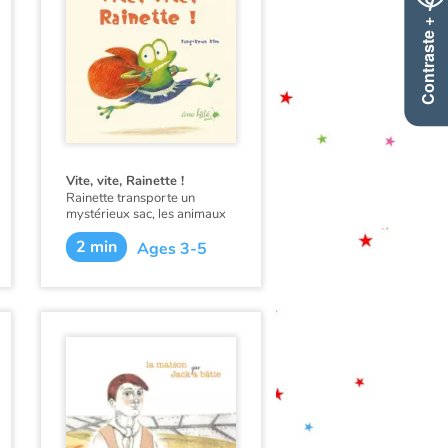
Contraste +
Vite, vite, Rainette !
Rainette transporte un
mystérieux sac, les animaux
voisins imaginent le contenu
2 min
de ce sac et poursuivent
Ages 3-5
rainette pour mettre la main
dessus !