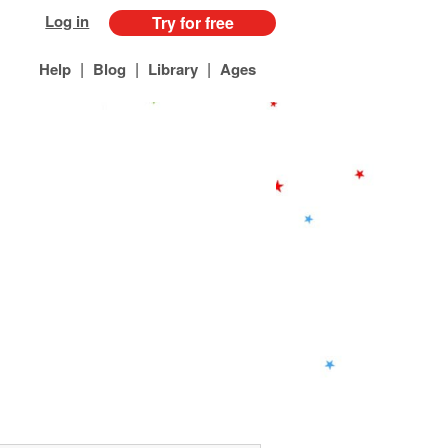
Log in
Try for free
|
|
|
Help
Blog
Library
Ages