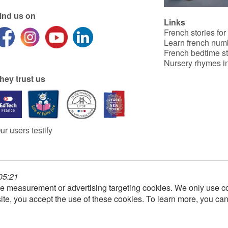
une jolie chaîne de solidarité
pour que ce petit bonhomme
ind us on
si fragile ne disparaisse
Links
jamais et continue à évoluer
French stories for
pour l’éternité.
Learn french num
French bedtime st
Nursery rhymes in
hey trust us
ur users testify
 05:21
e measurement or advertising targeting cookies. We only use co
ite, you accept the use of these cookies. To learn more, you ca