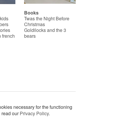
Books
 kids
Twas the Night Before
bers
Christmas
ories
Goldilocks and the 3
 french
bears
okies necessary for the functioning
n read our
Privacy Policy
.