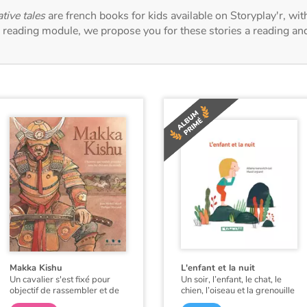
tive tales
are french books for kids available on Storyplay'r, wit
r reading module, we propose you for these stories a reading an
Makka Kishu
L'enfant et la nuit
Un cavalier s'est fixé pour
Un soir, l’enfant, le chat, le
objectif de rassembler et de
chien, l’oiseau et la grenouille
s’approprier tous les
cessèrent de parler. Alors le