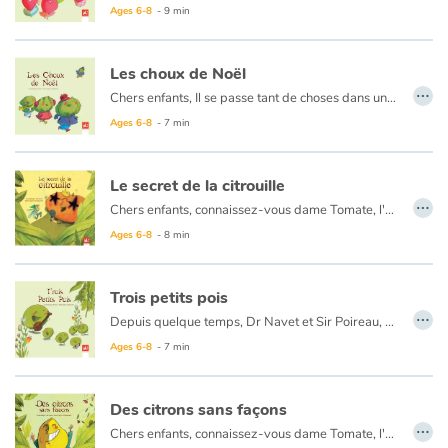
Arts, space, activities
Ages 6-8
- 9 min
Documentaries
Les choux de Noël
…
Chers enfants, Il se passe tant de choses dans un potager, qu'on peut à peine l'imaginer ! Depuis quelque temps, Dr Navet et Sir Poireau, deux singuliers détectives, volent au secours des habitants du potager. Au cours de leurs enquêtes, ils résolvent énigmes et secrets. Savez-vous pourquoi les dix petits choux ont disparu un soir de Noël ? Ils vous attendent pour vous emmener avec eux et vous conter leurs aventures en détail. Place aux surprises...
With the family
Ages 6-8
- 7 min
Daily life and hobbies
Le secret de la citrouille
At school
…
Chers enfants, connaissez-vous dame Tomate, l'aventurière du potager, ou la demoiselle Citrouille qui rêve d'être une star, et puis ce petit Radis, amoureux de la Pâquerette, si différente de lui ? Ces contes drôles et pas comme les autres vous feront vivre des aventures fabuleuses. Vous ne regarderez plus les potagers de la même manière. Mais chuuut ! Ecoutez, ou lisez plutôt... Vous serez surpris !
Ages 6-8
- 8 min
Festivals and events
Trois petits pois
Love and friendship
…
Depuis quelque temps, Dr Navet et Sir Poireau, deux singuliers détectives, volent au secours des habitants du potager. Au cours de leurs enquêtes, ils résolvent énigmes et secrets. Et qu'advient-il des petits pois lorsqu'ils rencontrent une princesse moderne ? Et puis, pourquoi les dix petits choux ont disparu un soir de Noël ? Si vous voulez connaître le secret des jolies fraises joufflues, il vous faudra suivre les deux détectives.
Social issues
Ages 6-8
- 7 min
Emotions and feelings
Des citrons sans façons
…
Chers enfants, connaissez-vous dame Tomate, l'aventurière du potager, ou la demoiselle Citrouille qui rêve d'être une star, et puis ce petit Radis, amoureux de la Pâquerette, si différente de lui ? Ces contes drôles et pas comme les autres vous feront vivre des aventures fabuleuses. Vous ne regarderez plus les potagers de la même manière. Mais chuuut ! Ecoutez, ou lisez plutôt... Vous serez surpris !
Formats and illustrations