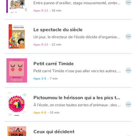
…
Entre panne d’oreiller, stage mouvementé, embrouilles Facebook, baby-sitting musclé, citronnade fraîche ou réveillon bouillant (entre autres…) : Marion est sur tous les fronts pour notre plus grand plaisir !
Ages 9-12
- 16 min
Le spectacle du siècle
…
Un jour, le directeur de l'école décide d'organiser un grand spectacle et c'est la classe de Caroline qui s'y colle. Les élèves sont fous de joie ! Mais il faut faire vite et trouver une idée originale n'est pas chose facile... Finalement, ils décident de jouer une pièce de théâtre avec des princes, des princesses et... un samouraï !
Ages 9-12
- 22 min
Petit carré Timide
…
Petit carré Timide n’ose pas aller vers les autres, il préfère se cacher. On n’entend pas sa voix et parfois, il est presque invisible…
Ages 3-5
- 7 min
Pictoumou le hérisson qui a les pics tout mous
…
À l'école, on croise toutes sortes d'animaux : des sangliers, des chiens, des oiseaux, des renards, des lapins, et même des crapauds... Parmi eux, Pictoumou est bien embarrassé. C'est qu'il est le seul hérisson au monde à avoir les pics mous. C'est bientôt la fête de fin d'année et Pictoumou veut proposer à Maya de l'accompagner. Mais jamais elle n'acceptera d'y aller avec lui s'il ne trouve pas le moyen de faire tenir ses pics droit. Avec l'aide de son ami Paulin le lapin, Pictoumou tentera par tous les moyens d'avoir l'allure d'un vrai hérisson.
Ages 6-8
- 10 min
Ceux qui décident