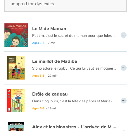
Fable, myth, literature and poetry
adapted for dyslexics.
Princesses and princes, kings, queens and dragons
Le M de Maman
Ogres, monsters and witches
…
Petit m, c’est le secret de maman pour que Jules ne se sente jamais seul !
Le m de maman est un ami imaginaire qui accompagne Jules tout au long de sa première journée d’école ; m est le lien pour jouer avec les nouveaux amis, le modèle pour écrire les mots que l’on aime au tableau…
Ages 3-5
- 7 min
Heroines and Heroes
Ecology, nature, seasons
Le maillot de Madiba
…
Sipho adore le rugby ! Ce qui lui vaut les moqueries de ses frères et voisins dans le township de Soweto. Le rugby c'est le sport des Blancs et tous soutiennent l'équipe de football des Bafana Bafana. Mais cette année, c'est l'Afrique du Sud qui organise la Coupe du monde de rugby et les Springboks compte désormais Chester Wiliams, un rugbyman noir qui va déchaîner les passions.
The animals
À l’aide de textes courts et de grandes illustrations colorées, cet album retrace simplement cet événement marquant de l’histoire. À la fin, quelques pages explicatives en apprennent plus au lecteur sur l’apartheid, la vie de Nelson Mandela mais aussi les inégalités qui perdurent dans ce pays.
Ages 6-8
- 22 min
Travel, epic, investigation, adventure
Drôle de cadeau
…
Dans cinq jours, c'est la fête des pères et Marie-Lou n'a pas de cadeau. Le ouistiti qu'elle a fait à l'école est raté. Ses autres idées sont trop difficiles à réaliser. Et sa tirelire désespérément vide. Pourtant, Marie-Lou est bien décidée à offrir à son papa un cadeau magnifique, surprenant, original. Un cadeau qu'il n'oubliera jamais. Et quand Marie-Lou a décidé quelque chose...
Around the world
Ages 6-8
- 19 min
Learning
Alex et les Monstres - L'arrivée de M.Flat