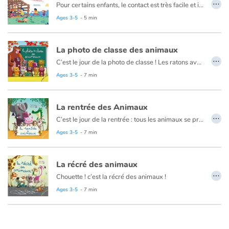
…
Pour certains enfants, le contact est très facile et ils arrivent toujours à trouver des compagnons de jeux rapidement. Mais d'autres sont plus timides et préfèrent observer, avant de participer aux jeux. Et ce n'est pas un problème ! En amitié, c'est chacun son rythme...
Il n'y a pas de norme en amitié ! Et c'est ça qui en fait toute la richesse. On peut apprécier jouer avec plein d'amis à la fois, mais le lendemain, préférer rester seul.e avec son ou sa meilleur.e ami.e. Que ce soit avec des amis d'un jour et des amis de toujours, on peut se chamailler. Mais lorsqu'on en parle et qu'on s'excuse, on peut se réconcilier !
Ages 3-5
- 5 min
Parce qu'au fond, un ami, qu'est-ce que c'est ? Eh bien simplement une personne avec qui on aime passer de bons moments !
La photo de classe des animaux
…
C’est le jour de la photo de classe ! Les ratons avec leur interminable toilette ont endormi le photographe, les castors ont grignoté les gradins, les singes courent partout, les serpents s’emmêlent, les sardines sont dans la boîte… Chacun a sa petite histoire et tous nous font bien rire ! Pour prolonger le plaisir, un animal d’une autre photo s’est invité chez ses petits camarades. Au lecteur de trouver l’éléphant chez les autruches, l’ours polaire chez les girafes, etc.
Ages 3-5
- 7 min
La rentrée des Animaux
…
C’est le jour de la rentrée : tous les animaux se pressent à l’école. Quel plaisir de découvrir les classes. Les escargots se retrouvent dans une salade, les crocos dans un marais, les chauves-souris dans une grotte… et chaque leçon est bien particulière : les oursons font une sieste de plusieurs mois, les cochons sont de sacrés artistes, les canetons transforment les toilettes en pataugeoire… Quand la cloche sonne l’heure des parents, on entend « Vivement demain ! » dans la bouche de tous les élèves.
Ages 3-5
- 7 min
La récré des animaux
…
Chouette ! c’est la récré des animaux !
Toboggan girafe, marelle arc-en-ciel, toile d’araignée élastique…
Ages 3-5
- 7 min
Quels jeux vont-ils encore inventer ?