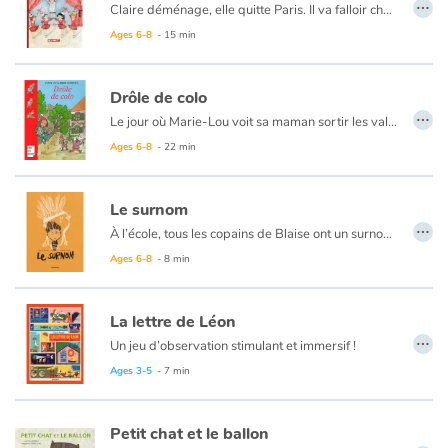
…
Claire déménage, elle quitte Paris. Il va falloir changer d’école, s’adapter et se refaire des amis. La mère de Claire est médecin, elle sera la première femme médecin de la ville. Tandis que Claire, elle, rêve de devenir majorette, une Etoile Filante comme Sylvie, sa meilleure amie. La maman de Sylvie rêve de venir pâtissière mais son mari ne souhaite pas qu’elle travaille. En 1965, en France, il n’est pas facile pour les femmes de travailler mais la société change.
Ages 6-8
- 15 min
Drôle de colo
…
Le jour où Marie-Lou voit sa maman sortir les valises, elle saute de joie : « Hourra, on part en voyage ! » Hélas, ses parents sont invités à un congrès en Italie, et ils n’ont pas l’intention de l’emmener. Elle ira en colonie pendant ce temps-là. En colonie ? On veut se débarrasser d’elle ? Marie-Lou a beau rugir et trépigner, rien n’y fait, elle part quand même. A peine le car a-t-il démarré qu’elle a déjà tout pris en grippe : la directrice, les autres enfants, leurs bonnets et leurs chansons. Marie-Lou est décidée : ça ne se passera pas comme ça !
Ages 6-8
- 22 min
Le surnom
…
À l’école, tous les copains de Blaise ont un surnom. Sauf lui. Et ça l’énerve ! Un surnom, c’est classe, ça donne le sentiment d’être quelqu’un dans la bande de copains. Blaise veut son totem, son blason, il lui faut un surnom !
Ages 6-8
- 8 min
La lettre de Léon
…
Un jeu d’observation stimulant et immersif !
Léon envoie des lettres à des amis. Ceux-ci habitent dans des maisons extraordinaires (dans l’espace, dans un arbre, dans un sous-marin, dans un château…) Toutes contiennent des détails rigolos, des saynètes amusantes et des personnages peu communs.
Ages 3-5
- 7 min
Le jeune lecteur est invité à chercher la lettre dans chacune de ces maisons, ainsi que des animaux, des objets et tous les personnages que Léon a invités pour faire la fête.
Petit chat et le ballon