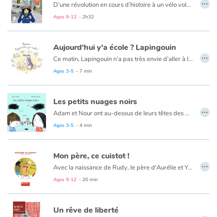
…
D’une révolution en cours d’histoire à un vélo volé en passant par la découverte d’un trésor, un concours de lasagnes, un impitoyable prof-de-maths, un réveillon à surprises ou la crise de Charles largué par sa petite amie : la vie de Marion ressemble à un feuilleton…
Ages 9-12
- 2h32
Aujourd'hui y'a école ? Lapingouin
…
Ce matin, Lapingouin n’a pas très envie d’aller à l’école. Il fait mine d’avoir mal au ventre. Papingouin est appelé à la rescousse pour jouer le rôle du docteur qui va lui rappeler toutes les super activités qu’il a faites pendant la semaine à l’école. Comprenant que ses copingoins seraient perdus tous seuls sans lui à l’école, il se dépêche de partir pour l’école !
Ages 3-5
- 7 min
Les petits nuages noirs
…
Adam et Nour ont au-dessus de leurs têtes des petits nuages noirs qui apportent de tristes pensées et des moues toutes de travers. En grossissant, ces nuages finissent par faire de l’ombre à tous les enfants de l’école.
Avec l’aide de leurs camarades, Adam et Nour vont tenter de les faire partir pour faire revenir le soleil.
Ages 3-5
- 4 min
Un livre plein d’optimisme porté par le dessin spontané de
Les illustrations sont dénuées de superflu et mettent l’accent sur les expressions des personnages de façon très sobre mais efficace.
Mon père, ce cuistot !
…
Avec la naissance de Rudy, le père d'Aurélie et Yannis a décidé de prendre un congé parental. Maintenant il passe beaucoup de temps à la maison et parfois c'est bien embêtant. En plus, il se passionne pour la cuisine et décide de participer à l'émission Star en Toque ! Est-ce le début des ennuis ?
Ages 9-12
- 20 min
Un rêve de liberté