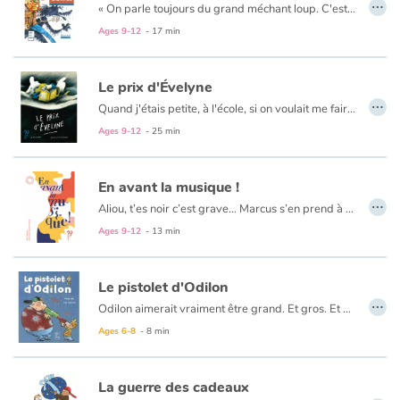
…
« On parle toujours du grand méchant loup. C'est bien gentil, mais moi, j'ai à vous parler de quelqu'un de bien plus méchant que le grand méchant loup... »
Ages 9-12
- 17 min
Catalogue anglais
Et si Etienne vous dit que Lou Duclou est une vraie teigne, vous pouvez le croire : il est bien placé pour le savoir puisque cette horrible demoiselle a transformé sa classe en un véritable champ de bataille.
Le prix d'Évelyne
…
Quand j'étais petite, à l'école, si on voulait me faire pleurer, on me traitait de "négresse". Alors ça ne manquait pas, je fondais en larmes...
Contraste +
C'est cette histoire-là, l'histoire vraie de sa vraie vie, que Jo Hoestlandt adore entendre raconter par sa maman.
Ages 9-12
- 25 min
Help
En avant la musique !
…
Home
Aliou, t’es noir c’est grave… Marcus s’en prend à Aliou mais à l’école de la République, chaque élève a droit à la Liberté, l’Egalité et la Fraternité. Facile à dire mais à l’école il y a Marcus et sa bande...
Ages 9-12
- 13 min
Family
Le pistolet d'Odilon
Schools
…
Odilon aimerait vraiment être grand. Et gros. Et costaud. Et même un peu méchant. Mais comment faire peur aux gens quand on est tout petit et vraiment trop mignon ?
Ages 6-8
- 8 min
Libraries
Videos & Tutorials
La guerre des cadeaux