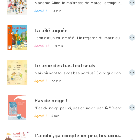
…
Madame Aline, la maîtresse de Marcel, a toujours de bonnes idées. Ce matin, elle annonce aux élèves sa nouvelle trouvaille : Inviter les parents en classe le temps d’une journée ! Une journée originale qui s’appellerait, dit-elle, « Mes parents ont un incroyable talent ». Chouette, le petit Marcel va inviter son papa, le meilleur chocolatier de la ville ! Le programme s'annonce génial: le papa d'Anna collectionne les plaques de voitures, la maman de Pablo détient le record du lancer de crêpes, Youssouf a un papa ex-champion de boxe, les parents de Carmen roulent en Harley-Davidson...
Le jour J arrive, la classe se transforme en salle de spectacle avec une surprise de taille pour Marcel pour clôturer cette journée mémorable.
Ages 3-5
- 13 min
La télé toquée
…
Léon est un fou de télé. Il la regarde du matin au soir. Il la regarderait même la nuit s'il le pouvait... Mais un beau dimanche, la télé tombe en panne. Horreur : ses parents, soulagés, renoncent à la faire réparer. Léon est désespéré. Pris de pitié, son parrain lui offre un cadeau extraordinaire : une mini-télé, rien qu'à lui, qu'il peut regarder où ça lui plaît, quand ça lui plaît. Commencent alors pour Léon des aventures plus palpitantes que ses feuilletons préférés. Car ce cadeau inattendu n'est vraiment pas ordinaire..
Ages 9-12
- 19 min
Le tiroir des bas tout seuls
…
Mais où vont tous ces bas perdus? Ceux que l’on sait avoir déposés dans la machine à laver, mais qui n’en sont jamais ressortis. Sous le choc après avoir découvert un tiroir rempli de bas tout seuls dans leur maison, les jeunes Louis et Madeleine ménent une enquête. Sur leur chemin, ils interrogent leurs amis, leurs enseignants et même un chat. Certains avancent que les bas seraient mangés par le monstre de la sécheuse, d’autres que des gnomes seraient responsables de leur disparition. L’énigme ne sera pas facile à résoudre, mais le duo frère-soeur est prêt à tout pour trouver le coupable.
Ages 6-8
- 22 min
Pas de neige !
…
"Pas de neige par-ci, pas de neige par-là." Bianca se demande bien pourquoi ses amis répètent ce refrain en soupirant, le nez collé à la fenêtre. Jusqu’à ce que… le ciel se détache en petits morceaux blancs, comme dans une fête !
Ages 6-8
- 5 min
L'amitié, ça compte un peu, beaucoup, énormément...