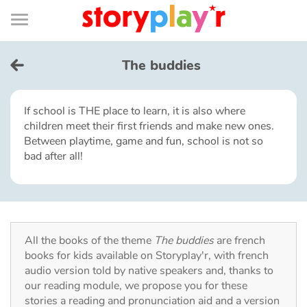
Connexion
Menu
Contenu
Recherche
Bibliothèque
Bas
de
page
Menu
➜
FR
The buddies
Log in
If school is THE place to learn, it is also where
children meet their first friends and make new ones.
Try for free
Between playtime, game and fun, school is not so
bad after all!
Library
Awards
All the books of the theme
The buddies
are french
Home
books for kids available on Storyplay'r, with french
audio version told by native speakers and, thanks to
Tales and classics in french
our reading module, we propose you for these
stories a reading and pronunciation aid and a version