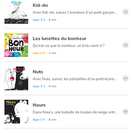
Kid-do
…
Avec Kid-do, suivez l’aventure d’un petit garçon à la plage.
Ages 3-5
- 8 min
Les lunettes du bonheur
…
Qu'est-ce que le bonheur, et d'où vient-il ?
Se cache-t-il dans la ville ou ailleurs ?
Ages 6-8
- 3 min
Enfile les lunettes du bonheur, elles ouvriront peut-être les portes de ton cœur !
Goûte aux saveurs, aux odeurs et aux couleurs qui t'entourent,
Nuts
…
Tu verras que la magie, c'est tout simplement celle de ta vie !
Avec Nuts, suivez les péripéties d’un petit écureuil espiègle !
Ages 3-5
- 8 min
Nours
…
Dans Nours, une bataille de boules de neige entre deux enfants va prendre un tournant surprenant !
Ages 3-5
- 8 min