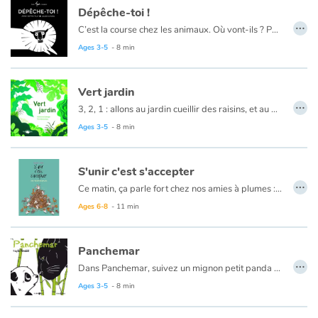
Dépêche-toi !
…
C’est la course chez les animaux. Où vont-ils ? Pourquoi tant d’empressement ? Les motifs et le noir et blanc sont mis à contribution pour faire vivre cet imagier animalier. Arriveront-ils à temps pour la lecture du soir ? Vous le découvrirez si vous restez jusqu’à la fin.
Ages 3-5
- 8 min
Vert jardin
…
3, 2, 1 : allons au jardin cueillir des raisins, et au potager, ramasser des fruits et des légumes pour le déjeuner.
À la faveur d’une balade au jardin, cet imagier ludique et interactif accompagne les plus jeunes enfants dans la découverte de la nature. Retrouve le trèfle à quatre feuilles, mais attention aux orties, elles piquent !
Ages 3-5
- 8 min
S'unir c'est s'accepter
…
Ce matin, ça parle fort chez nos amies à plumes : Marinette veut changer de couleur… Il n’en faut pas plus pour affoler la basse-cour.
Ages 6-8
- 11 min
Panchemar
…
Dans Panchemar, suivez un mignon petit panda à travers une forêt de bambou...
Ages 3-5
- 8 min