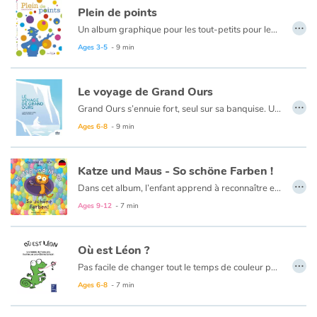
Plein de points
…
Un album graphique pour les tout-petits pour leur apprendre à repérer la forme ronde dans le monde qui les entoure.
Ages 3-5
- 9 min
Le voyage de Grand Ours
…
Grand Ours s’ennuie fort, seul sur sa banquise. Un jour, sa canne à pêche à la main, il voit passer un gros morceau de glace sur lequel est posée une petite chose toute colorée. Jamais ici il n’a rien vu de pareil ! Ici, tout est blanc. D’où peut bien venir cette chose étrange ? Et hop ! Ni une, ni deux, Grand Ours saute sur le bout de glace et part à la dérive avec la petite chose rouge, verte et bleue. C’est le début d’une grande aventure à la rencontre de nouveaux amis, à la découverte de paysages merveilleux et lointains.
Ages 6-8
- 9 min
Katze und Maus - So schöne Farben !
…
Dans cet album, l’enfant apprend à reconnaître et dire de quelle couleur sont les jolis ballons multicolores avec lesquels jouent Katze und Maus…
Ages 9-12
- 7 min
Où est Léon ?
…
Pas facile de changer tout le temps de couleur pour se camoufler. Rouge, vert, bleu, Léon le caméléon voudrait simplement un gâteau au chocolat, mais comment faire quand on est de la même couleur que la boulangerie et que personne ne vous voit...
Ages 6-8
- 7 min