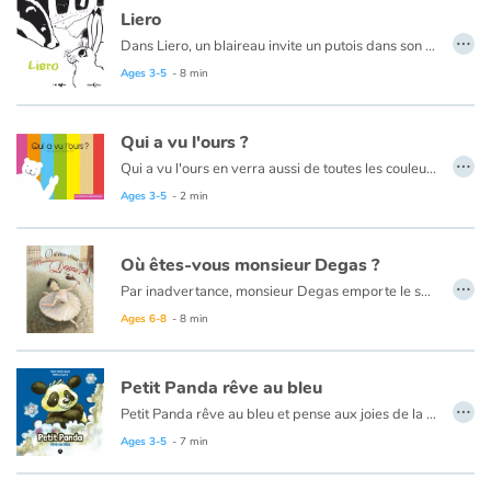
Liero
…
Dans Liero, un blaireau invite un putois dans son terrier.
Ages 3-5
- 8 min
Qui a vu l'ours ?
…
Qui a vu l'ours en verra aussi de toutes les couleurs. Ce kamishibaï, destiné aux tout petits, nous fait découvrir les couleurs par les facéties d'un ours blanc. L’intérêt de ce kamishibaï est de montrer non seulement les couleurs primaires mais aussi d'autres plus rares, le kaki, le moutarde, ainsi que les nuances.
Ages 3-5
- 2 min
Où êtes-vous monsieur Degas ?
…
Par inadvertance, monsieur Degas emporte le sac d'une danseuse à la place du sien. En essayant de le retrouver, celle-ci va rencontrer tour à tour Caillebotte, Monnet, Renoir et Mary Cassatt.
Ages 6-8
- 8 min
Petit Panda rêve au bleu
…
Petit Panda rêve au bleu et pense aux joies de la mer...
Ce livre est aussi disponible en anglais :
Little Panda dreams of blue
Ages 3-5
- 7 min