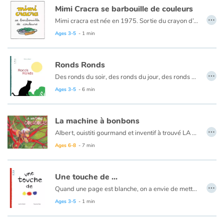
Mimi Cracra se barbouille de couleurs
…
Mimi cracra est née en 1975. Sortie du crayon d’Agnès Rosenstiehl pour le magazine “Pomme d’api”, cette petite fille aux joues roses et cheveux bruns à laquelle il est facile de s’identifier nous entraîne avec humour dans ses aventures quotidiennes.
Ages 3-5
- 1 min
Ronds Ronds
…
Des ronds du soir, des ronds du jour, des ronds dans l’eau… Un livre entier pour découvrir tous les ronds qui nous entourent et quelques surprises.
Ages 3-5
- 6 min
La machine à bonbons
…
Albert, ouistiti gourmand et inventif à trouvé LA solution pour avoir toujours des bonbons. Son invention, cependant, lui réserve de drôles de surprises ! Le thème de la frustration en rimes et rires ; des illustrations originales aux couleurs vives.
Ages 6-8
- 7 min
Une touche de ...
…
Quand une page est blanche, on a envie de mettre un peu de couleurs… Mais attention à ne pas en mettre trop ! Un livre pour apprendre comment à partir de 3 couleurs primaires on peut obtenir d’autres couleurs.
Ages 3-5
- 1 min