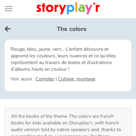
Connexion
Menu
Contenu
Recherche
Bibliothèque
Bas
de
page
Menu
➜
FR
The colors
Log in
Rouge, bleu, jaune, vert… L’enfant découvre et
apprend les couleurs, leurs nuances et ce qu’elles
Try for free
représentent au travers de textes et illustrations
d’albums hauts en couleur !
Library
Voir aussi :
Compter
|
Collage, montage
Awards
Home
All the books of the theme
The colors
are french
books for kids available on Storyplay'r, with french
Tales and classics in french
audio version told by native speakers and, thanks to