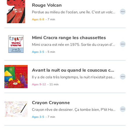
Rouge Volcan
…
Perdue au milieu de l'océan, une île. C'est un volcan. Il semble se réveiller. Un immense dôme de fumée surplombe son sommet. Des savants en combinaison s'approchent en bateau. L'exploration va commencer...
Catalogue anglais
Ages 6-8
- 7 min
Contraste +
Mimi Cracra range les chaussettes
…
Mimi cracra est née en 1975. Sortie du crayon d’Agnès Rosenstiehl pour le magazine “Pomme d’api”, cette petite fille aux joues roses et cheveux bruns à laquelle il est facile de s’identifier nous entraîne avec humour dans ses aventures quotidiennes.
Ages 3-5
- 5 min
Help
Home
Avant la nuit ou quand le couscous cachait le ciel
…
Il y a de cela très longtemps, la nuit n'existait pas. Le ciel était un immense tableau jaune d'où le jour ne s'effaçait jamais... Il arrivait bien parfois que des nuages, la pluie ou la neige viennent nuancer la lumière, mais cela ne suffisait pas à rendre l'existence moins monotone, lassante... Un jour, Naîm décide de prendre son courage à deux mains ainsi qu'une échelle et ses pinceaux, et de s'attaquer à ce ciel invariablement jaune…
Family
Ages 9-12
- 11 min
Schools
Crayon Crayonne
…
Libraries
Crayon rêve de dessiner. Ça tombe bien, P'tit Homme rêve d'être vu ! Alors Crayon crayonne et voilà que P'tit Homme apparaît sur le papier. Une histoire haute en couleur est née !
Ages 3-5
- 7 min
Videos & Tutorials