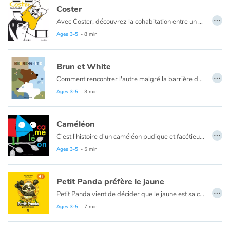
Coster
…
Avec Coster, découvrez la cohabitation entre un hamster hyperactif et un cochon d’Inde un poil pantouflard.
Ages 3-5
- 8 min
Brun et White
…
Comment rencontrer l'autre malgré la barrière de la langue ?
Le texte est en français et en anglais.
Ages 3-5
- 3 min
Caméléon
…
C'est l'histoire d'un caméléon pudique et facétieux.
Ages 3-5
- 5 min
Petit Panda préfère le jaune
…
Petit Panda vient de décider que le jaune est sa couleur préférée. Pourquoi ? veut savoir Maman Panda. Petit Panda entreprend alors de lui énumérer toutes les raisons pour lesquelles le jaune est une couleur fantastique. Mais sa raison secrète, toutefois, il ne la révélera qu'à toi ! Plongez sans tarder dans l'univers drôle et poétique de Petit Panda découvre les couleurs, une série de livres narrés et animés pour les tout-petits.
Ce livre est aussi disponible en anglais :
Little Panda likes yellow
Ages 3-5
- 7 min