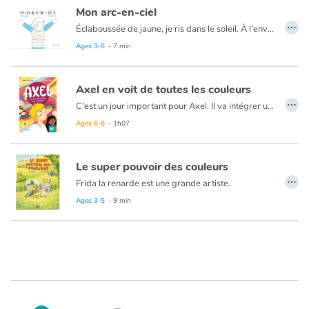
Mon arc-en-ciel
…
Éclaboussée de jaune, je ris dans le soleil. À l'envers dans l'herbe verte, maman me confond avec le gazon.
Une journée poétique riche en couleurs et en émotions.
Ages 3-5
- 7 min
Axel en voit de toutes les couleurs
…
C’est un jour important pour Axel. Il va intégrer une classe pour la première fois de sa vie, juste avant Noël. Accompagné de sa précieuse Joséphine, il est 100 % prêt à percevoir à sa manière ce nouvel environnement. Petit garçon curieux, il est bien décidé à faire des découvertes colorées avec à ses côtés son chien Juju et ses nouveaux amis.
Un court roman plein de vie, proposé par Mymi Doinet et Anna Griot aux petits lecteurs pour se délecter des mots et des couleurs.
Ages 6-8
- 1h07
Le super pouvoir des couleurs
…
Frida la renarde est une grande artiste.
La peinture, c’est son truc : elle manie le pinceau du matin jusqu’au soir dans une véritable explosion de couleurs. Sa maison et son jardin regorgent de toiles des grands maîtres, des impressionistes aux stars du cubisme. Ses maîtres sont Picasso, Monet, Gauguin, Van Gogh, Rothko, Turner, Delaunay… Quand Paulette la poulette aventurière débarque dans sa vie, Frida tombe sous le charme de cette gallinacée bien dodue qui rêve de devenir artiste. L'instinct de voleuse de poules de Frida la quitte le temps d'un stage d'apprentissage intensif...
Ages 3-5
- 9 min
Fanny Joly prend haut la main la plume et le relais de Didier Lévy dans cette série d'albums qui met en scène des prédateurs et leur victime unis pour le meilleur et pour le pire grâce aux bienfaits de la culture: livres, art, musique...