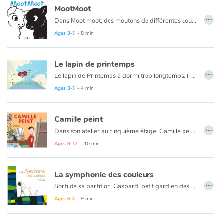
MootMoot
…
Dans Moot moot, des moutons de différentes couleurs jouent à saute-mouton.
Ages 3-5
- 8 min
Le lapin de printemps
…
Le lapin de Printemps a dormi trop longtemps. Il a laissé l'hiver effacer les couleurs et tout est blanc ! Vite ! Le lapin doit tout repeindre ! Les fleurs, les oiseaux, les animaux ! Mais il a besoin d'aide et tous ses amis proposent des couleurs différentes. Réussira-t-il à peindre toutes ces choses avec les bonnes couleurs ? Sera-t-il assez rapide pour donner vie au Printemps, sans se mélanger les pinceaux...
Ages 3-5
- 4 min
Camille peint
…
Dans son atelier au cinquième étage, Camille peint chaque jour. Une nouvelle série de peintures naît de la rencontre avec Keiko, une voisine japonaise. "Camille peint" explore la vie quotidienne d’un peintre : d’où lui viennent ses idées ? Comment travaille-t-il ? Une exposition, ça se prépare comment ?
Ages 9-12
- 10 min
La symphonie des couleurs
…
Sorti de sa partition, Gaspard, petit gardien des sons du temps de Mozart, découvre la ville d’aujourd’hui. Gaspard écoute et voit… Au rythme de ses découvertes, musique, sons et couleurs se joignent pour créer des tableaux inspirés d’oeuvres de grands peintres modernes.
Ages 6-8
- 9 min