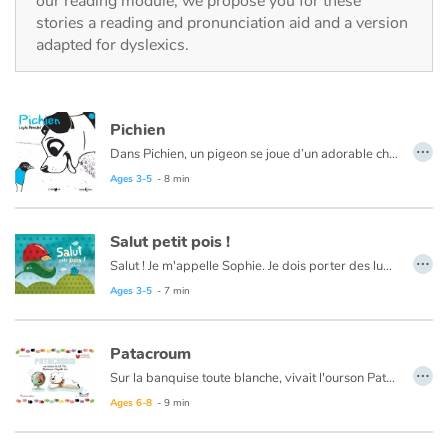
our reading module, we propose you for these
Fable, myth, literature and poetry
stories a reading and pronunciation aid and a version
adapted for dyslexics.
Princesses and princes, kings, queens and dragons
Ogres, monsters and witches
Pichien
…
Dans Pichien, un pigeon se joue d’un adorable chien.
Heroines and Heroes
Ages 3-5
- 8 min
Ecology, nature, seasons
Salut petit pois !
The animals
…
Salut ! Je m'appelle Sophie. Je dois porter des lunettes. Le médecin, un ophtalmologue, pour me convaincre m'a dit : " Sophie, maintenant tu pourras facilement compter les petits pois dans ton assiette, et tu verras que les points noirs qui bougent dans l'herbe, ce sont des fourmis." Alors, ce matin j'ai décidé de partir à la recherche de toutes les choses à points et à pois. Vous m'accompagnez ?
Ages 3-5
- 7 min
Travel, epic, investigation, adventure
Patacroum
Around the world
…
Sur la banquise toute blanche, vivait l'ourson Patacroum. Sans amis, le petit ours polaire se sentait un peu seul et s'ennuyait. "C'est parce qu'on est tout blancs, disait-il à sa maman. Personne ne nous voit, alors personne ne vient jouer avec moi !" Comment faire pour rendre au petit ourson sa joie de vivre ? Un voyage autour du monde haut en couleurs permettra-t-il d'égayer la vie de Patacroum ?
Learning
Ages 6-8
- 9 min