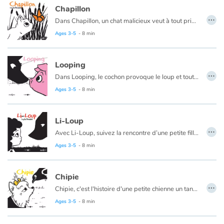
Chapillon
…
Dans Chapillon, un chat malicieux veut à tout prix attraper un joli papillon...
Blog
Ages 3-5
- 8 min
Learn french with Storyplay'r
Looping
…
French book lists for children
Dans Looping, le cochon provoque le loup et tout se retrouve sens dessus dessous !
Ages 3-5
- 8 min
Reading for children
Li-Loup
Activities and workshops
…
Avec Li-Loup, suivez la rencontre d’une petite fille et d’un loup.
Ages 3-5
- 8 min
Dyslexia and reading disorders
Chipie
…
Chipie, c'est l'histoire d'une petite chienne un tantinet crâneuse confrontée à une pie voleuse !
Ages 3-5
- 8 min