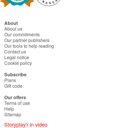
Catalogue anglais
About
About us
Our commitments
Contraste +
Our partner publishers
Our tools to help reading
Contact us
Help
Legal notice
Cookie policy
Home
Subscribe
Plans
Family
Gift code
Schools
Our offers
Terms of use
Libraries
Help
Sitemap
Videos & Tutorials
Storyplay'r in video