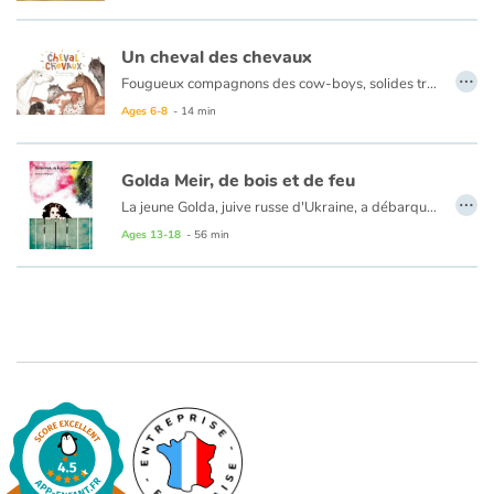
Arts, space, activities
Un cheval des chevaux
Documentaries
…
Fougueux compagnons des cow-boys, solides travailleurs des champs ou gracieuses montures de clubs hippiques, tous les chevaux ont un ancêtre commun : l’Eohippus.
With the family
Le cheval est un animal grégaire. Il a besoin de ses congénères pour se rassurer ou pour jouer. Il n’a ni « pattes » ni « gueule » ni « museau » mais une « bouche », un « nez » et des « pieds ». Il hennit et parle surtout avec ses oreilles : pointées vers l’avant, il est concentré ; couchées sur l’encolure, attention il est en colère
Ages 6-8
- 14 min
Daily life and hobbies
Golda Meir, de bois et de feu
…
La jeune Golda, juive russe d'Ukraine, a débarqué dans le Middle West américain avec sa famille pour fuir la misère et les pogroms. Mais la vie dans le Wisconsin n'est guère plus reluisante que dans son pays natal. Son village est tyrannisé par un shérif alcoolique, raciste et violent. Cependant, Golda parvient à se lier avec Samy Brown, un vieil ouvrier noir qui veille sur elle affectueusement. Leur vie misérable pourrait être supportable, si le shérif n'avait juré leur perte.
At school
Ages 13-18
- 56 min
Festivals and events
Love and friendship
Social issues
Emotions and feelings
Formats and illustrations