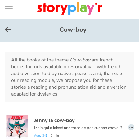
Connexion
Menu
Contenu
Recherche
Bibliothèque
Bas
de
page
Menu
➜
FR
Cow-boy
Log in
Try for free
All the books of the theme
Cow-boy
are french
books for kids available on Storyplay'r, with french
audio version told by native speakers and, thanks to
Library
our reading module, we propose you for these
stories a reading and pronunciation aid and a version
adapted for dyslexics.
Awards
Home
Jenny la cow-boy
…
Tales and classics in french
Mais qui a laissé une trace de pas sur son cheval ?
Ages 3-5
- 3 min