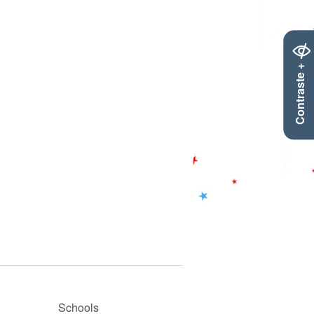
Le texte est en français et
en allemand.
Contraste +
Schools