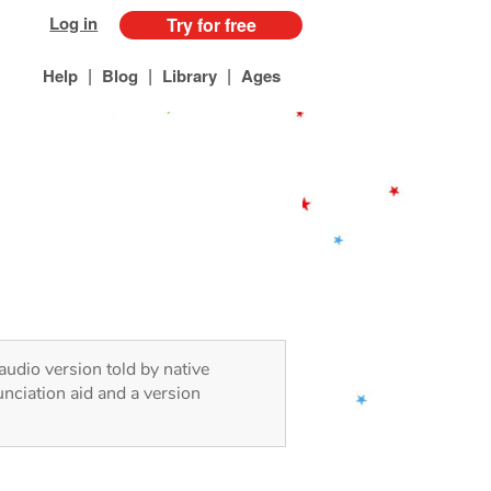
Log in
Try for free
|
|
|
Help
Blog
Library
Ages
audio version told by native
nciation aid and a version