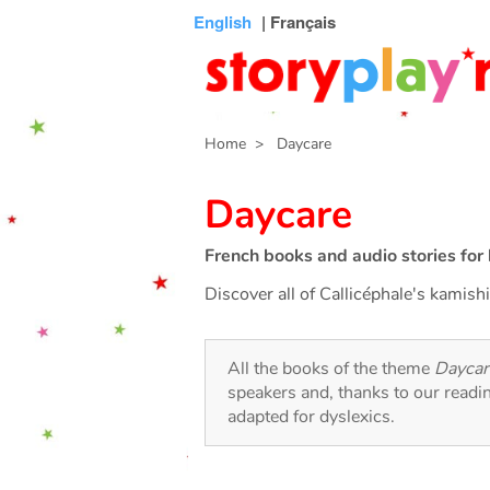
Connexion
Menu
Contenu
Recherche
Bibliothèque
Bas
English
| Français
de
page
Home
> Daycare
Daycare
French books and audio stories for 
Discover all of Callicéphale's kamish
All the books of the theme
Daycar
speakers and, thanks to our readi
adapted for dyslexics.