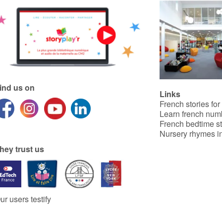
ind us on
Links
French stories for
Learn french num
French bedtime st
Nursery rhymes in
hey trust us
ur users testify