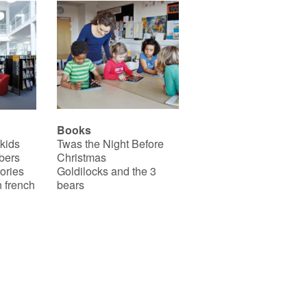
Books
 kids
Twas the Night Before
bers
Christmas
ories
Goldilocks and the 3
 french
bears