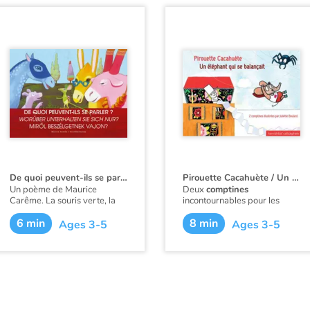
De quoi peuvent-ils se parler ?
Pirouette Cacahuète / Un éléphant qui se balançait
Un poème de Maurice
Deux
comptines
Carême. La souris verte, la
incontournables pour les
vache rose, portes ouvertes,
tout-petits :
Pirouette
6 min
8 min
rient dans les roses. De quoi
cacahuète
et
Un éléphant qui
Ages 3-5
Ages 3-5
peuvent bien se parler des
se balançait
.
animaux si colorés ?
Le texte est en français,
allemand et hongrois.