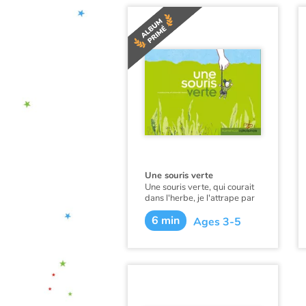
Une souris verte
Une souris verte, qui courait
dans l'herbe, je l'attrape par
la queue, je la montre à ces
6 min
messieurs… Une comptine
Ages 3-5
pour les tout-petits.