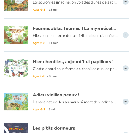
…
Lorsqu’on les imagine, on voit des dunes de sable à perte de vue et une chaleur accablante. Pourtant, il est loin le temps où l’on pensait les déserts… déserts !
En réalité, ils sont abondamment peuplés et plantes et animaux s’entraident pour survivre aux conditions arides.
Ages 6-8
- 13 min
Lorsqu’enfin il pleut, les succulentes et cactées remplissent leurs feuilles et leurs tiges, l’acacia puise l’humidité grâce à ses racines, et le géant soguaro agit comme un accordéon en se gorgeant d’eau. Slurp !
Fourmidables fourmis ! La myrmécologie
…
Elles sont sur Terre depuis 140 millions d'années, et pourtant, elles n'ont pas fini de nous surprendre. Oh il ne faut pas se fier à leur petite taille, les fourmis sont dotées d'extraordinaires capacités : elles sont très rapides et peuvent porter jusqu'à 50 fois leur propre poids.
Mais ça ne s'arrête pas là ! Elles sont également très intelligentes. Dans la fourmilière, chacun a sa place et son rôle à jouer.
Ages 6-8
- 11 min
La reine pond tous les œufs de la colonie qui deviendront des larves, puis des nymphes enfermées dans des cocons avant de devenir des fourmis. Les ouvrières sont divisées en plusieurs castes : les soldates, les nourrices, les fourrageuses, les gardiennes. Pour ce qui est des mâles, leur rôle est de procréer.
Pour communiquer, elles utilisent les odeurs appelées phéromones. Un intrus ? Un danger ? Une source de nourriture à proximité ? Le message passe très vite et tout le monde est courant !
Hier chenilles, aujourd’hui papillons !
…
C’est d'abord sous forme de chenilles que les papillons font leurs premiers pas. Ils s'enferment ensuite dans une chrysalide. Passé quelques jours, le cocon se craque et un papillon déploie ses ailes… la métamorphose est faite !
Pour réussir cet exploit, les chenilles usent d'artifices afin d'échapper aux prédateurs : poils à gratter, couleurs discrètes ou au contraires vives pour effrayer, certaines avancent même masquées !
Ages 6-8
- 16 min
Certains papillons comme les sphinx sont capables de d'atteindre les 80 km/h ! D'autres parcourent des milliers de kilomètres ! On utilise même des cocons pour faire de la soie !
Adieu vieilles peaux !
…
Dans la nature, les animaux sèment des indices de leur passage. Quelques plumes par-ci, quelques poils par-là, des lambeaux de peaux juste ici et des morceaux de carapace juste là... C'est ce que l'on appelle les mues ! Tout au long de leur vie et au cours de l'année, insectes, crustacés, reptiles et mammifères évoluent.
Ages 6-8
- 9 min
Les p'tits dormeurs