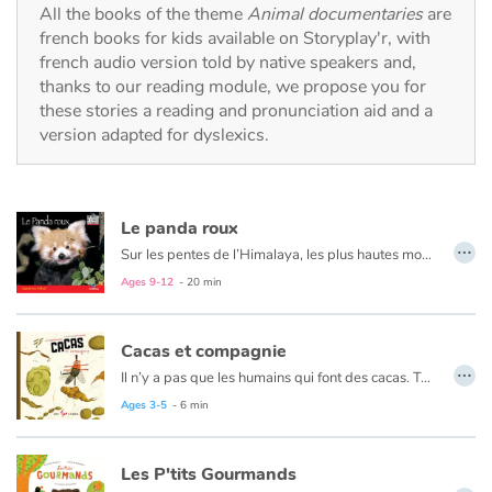
Fable, myth, literature and poetry
All the books of the theme
Animal documentaries
are
french books for kids available on Storyplay'r, with
french audio version told by native speakers and,
Princesses and princes, kings, queens and dragons
thanks to our reading module, we propose you for
these stories a reading and pronunciation aid and a
Ogres, monsters and witches
version adapted for dyslexics.
Heroines and Heroes
Ecology, nature, seasons
Le panda roux
…
Sur les pentes de l’Himalaya, les plus hautes montagnes du monde, vit Qidji, le panda roux. Depuis sa naissance jusqu’à son âge adulte, découvre son histoire et la vie de ce petit animal vif et joyeux, doux comme une peluche, qui se nourrit de feuilles de bambou, mais dont la survie et bien difficile. Menacés par la destruction des forêts tempérées, les pandas roux risquent de disparaître si on ne leur vient pas en aide.
The animals
Ages 9-12
- 20 min
Travel, epic, investigation, adventure
Cacas et compagnie
…
Il n’y a pas que les humains qui font des cacas. Tous les animaux, les oiseaux, les insectes, les poissons, du plus petit au plus grand, rejettent des déchets. Une aventure écologique aussi amusante qu’éducative.
Around the world
Ages 3-5
- 6 min
Learning
Les P'tits Gourmands