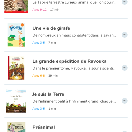
…
Le Tapire terrestre curieux animal que l’on pourrait comparer à un hippopotame muni d’une trompe, habite l’ Amérique du Sud. Découvre l’histoire de Tupi, le petit tapir, qui voit le jour dans la forêt atlantique. À sa naissance il ressemble à un marcassin à la fourrure rayée comme un pyjama. Il joue dans l’eau, mange des plantes aquatiques… Mais le guépard rôde et d’autres dangers le guettent ! On doit protéger le tapir en sauvegardant son environnement, une forêt luxuriante que l’homme détruit plus vite qu’elle ne pousse.
Ages 9-12
- 17 min
Une vie de girafe
…
De nombreux animaux cohabitent dans la savane, les plus grands de tous ? Les girafes, elles peuvent mesurer jusqu'à six mètres ! Soit trois étages ! Le paysage doit être magnifique vu d'aussi haut.
Mais c'est surtout pratique pour déguster leur met préféré : les feuilles acacias. C'est avec leur longue langue toute bleue que les girafes attrapent les feuilles. Leurs grandes jambes leur permettre aussi de courir très vite en cas de danger !
Ages 3-5
- 7 min
En revanche, pour se désaltérer les girafes jouent les acrobates et doivent faire le grand écart pour atteindre la mare.
Les girafes vivent en groupe, bien organisées elles sont tour à tour : gardiennes, nourrices… Solidaires elles veillent les unes sur les autres !
La grande expédition de Ravouka
…
Un album plein de douceur et de délicatesse pour découvrir le quotidien des majestueuses girafes.
Dans le premier tome, Ravouka, la souris scientifique, recevait ses tantes dans son terrier. Dans ce deuxième tome, celles-ci l’invitent chez elles en ville.
Le voyage de Ravouka est un prétexte pour étudier une carte, observer la nature, expliquer comment la protéger. La souris apprend également au lecteur comment fabriquer un hygromètre avec deux pommes de pin, lire les traces laissées par les animaux, faire un moulage d’empreintes, une bougie en cire d’abeille, des tisanes…
Ages 6-8
- 29 min
Je suis la Terre
…
De l'infiniment petit à l'infiniment grand, chaque chose forme un tout dont nous faisons partie...
Ages 3-5
- 1 min
Préanimal