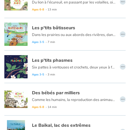
…
Du lion à l’écureuil, en passant par les volailles, oiseaux, poissons, rampants... Tous aux abris ! À chacun son habitat ! Sous terre et au ras du sol, entre les racines des arbres, dans leur tronc et sur la pointe de leur cime, au fond des océans et jusqu’au sommet des montagnes... À tous les étages de la nature, les animaux se nourrissent, dorment, se reproduisent et veillent sur leurs petits. Mais attention ! Les prédateurs rôdent !
Ages 6-8
- 13 min
Les p'tits bâtisseurs
…
Dans les prairies ou aux abords des rivières, dans les arbres ou sous terre, les animaux font leur nid. La taupe est gourmande, alors elle remplit son garde-manger de vers de terre pour assouvir ses fringales à tout moment. Le blaireau, lui, creuse une nouvelle sortie pour accéder à sa ribambelle de toilettes extérieures. Hors de question de souiller son terrier ! Quant à l'incroyable castor, il étanchéifie sa hutte avec des branches de bouleau qu'il a rongées plus tôt dans la matinée. Que ce soit pour se protéger du danger ou pour préparer un précieux cocon et accueillir leurs petits, les animaux sont d'incroyables architectes!
Ages 3-5
- 7 min
Les p'tits phasmes
…
Six pattes à ventouses et crochets, deux yeux à facettes qui lui offrent un large champ de vision, des mandibules pour déchiqueter des feuilles d'églantier... mais quel est ce drôle de bâton ? C'est un phasme !
Expert dans l'art du camouflage, son mode de vie repose sur la discrétion. Réveil à la nuit tombée, mouvements lents... il sait même imiter une feuille morte pour tromper l'ennemi !
Ages 3-5
- 3 min
Mais sous ses allures timides, le phasme est un grand voyageur ! Lorsque les oiseaux confondent ses œufs avec des graines, on les retrouve intacts dans leurs excréments ! Ils éclosent alors à quelques kilomètres de leur lieu de ponte. Étonnant, non ?
Des bébés par milliers
…
Comme les humains, la reproduction des animaux commence toujours par la rencontre de deux cellules reproductives. Pour les mammifères, tout se passe dans le ventre de la femelle : la fécondation comme la gestation. Ce sont des vivipares ! Parfois la fécondation a lieu dans le ventre de la femelle, mais ensuite le fœtus grandit dans un œuf que la femelle a pondu. Ce sont des ovipares ! Et chez poissons, comment cela se passe-t-il ? La femelle produit des œufs mais ne les pond pas, tout se passe dans son corps ! Ce sont des ovovivipares !
Ages 6-8
- 14 min
Le Baïkal, lac des extrêmes