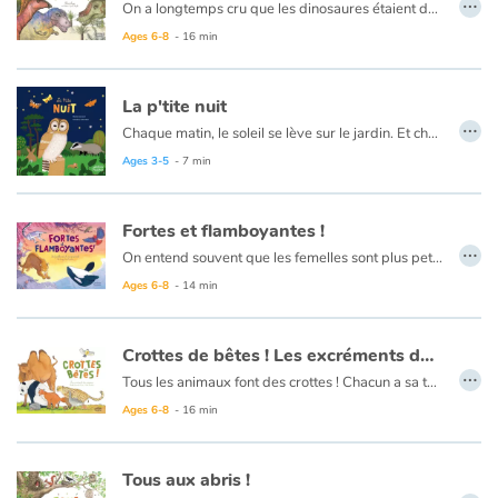
…
On a longtemps cru que les dinosaures étaient des monstres lourdauds, malhabiles et qu’ils étaient couverts d’écailles… Or nous savons maintenant qu’ils étaient de toutes tailles et qu’ils étaient très éveillés, très actifs ! Et surtout, ils avaient des plumes ! Et comme une des fonctions du plumage est de protéger du froid, on suppose que les dinosaures avaient le sang chaud comme les mammifères et les oiseaux…
Ages 6-8
- 16 min
La p'tite nuit
…
Chaque matin, le soleil se lève sur le jardin. Et chaque soir, il disparaît de l’autre côté. Certains animaux vont se coucher, d’autres se réveillent dès l’arrivée de l’obscurité. Pour Dame ver luisant, c’est l’heure d’illuminer son ventre et d’attirer Monsieur. Pour la chouette, le sanglier, le hérisson ou encore la chauve-souris, le noir est propice à la chasse…
Alors, éteignons nos lumières et écoutons la nuit nous livrer ses secrets !
Ages 3-5
- 7 min
Fortes et flamboyantes !
…
On entend souvent que les femelles sont plus petites, moins aptes à diriger et dépendantes des mâles pour leur survie. Pourtant, le règne animal raconte une toute autre histoire et bouscule ces idées reçues. Chez certaines espèces, elles brillent par leur force, leur ingéniosité et leur autorité. Les femelles autours des palombes et léopards des mers, par exemple, surpassent les mâles en taille ! Et même lorsqu'elles sont plus petites que leurs mâles, les éléphantes guident leurs clans avec sagesse, et les rat-taupes nus s’organisent autour d’une reine, comme les abeilles. Et que dire des lézardes à queue en fouet du Mexique et des tatous à neuf bandes, qui n'ont tout bonnement plus besoin des mâles pour se reproduire ?
Cet album met en lumière les héroïnes du règne animal : des figures puissantes, flamboyantes et surprenantes et qui brisent les stéréotypes.
Ages 6-8
- 14 min
Crottes de bêtes ! Les excréments des animaux
…
Tous les animaux font des crottes ! Chacun a sa technique, sa forme et son petit nom ! Par exemple, on dira du crottin de cheval, des bouses de vache, des pétoulettes pour les chèvres ou les moutons, ou encore des laissées pour les sangliers.
Étudier les excréments d'animaux, c'est mieux comprendre comment ils vivent. Régime alimentaire, santé, sexe, âge, période de fécondité, ADN… Une vraie mine d'informations !
Ages 6-8
- 16 min
Une fois expulsées, les déjections ne sont pas perdues ! Au contraire, elles sont des mets de choix pour de nombreux insectes, mais aussi pour de plus gros animaux comme les rennes ! Elles servent aussi à l'enrichissement du sol, ce sont de fabuleux engrais ! Elles peuvent même être utilisées comme isolant ou combustible.
Tous aux abris !