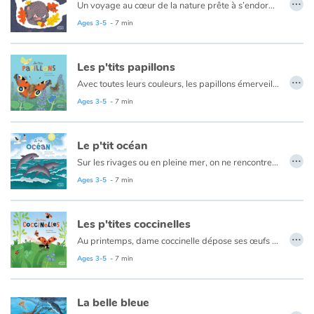
…
Un voyage au cœur de la nature prête à s’endormir pour l’hiver.
« Le froid devient mordant… Il n’y a plus rien à manger ! Que vont faire la marmotte, le hérisson et l’écureuil ? … Ils vont dormir tout l’hiver ! Chuuut… On dit qu’ils hibernent ! » Après la chaleur et l’abondance de l’été, les animaux des forêts, prairies et montagnes, une fois, le ventre plein, commencent à préparer leur nid douillet pour l’hiver à venir. Et chacun a sa technique.
Ages 3-5
- 7 min
Les p'tits papillons
…
Avec toutes leurs couleurs, les papillons émerveillent. Lorsque vient le printemps, ils volent de fleurs en fleurs dans les jardins et les campagnes.
Au cours de sa vie, le papillon se métamorphose ! De l'œuf sort une minuscule chenille qui grandit, grandit... jusqu'à ce qu'elle soit trop serrée dans sa petite carapace. La chenille s'enferme alors dans sa chrysalide qui en durcissant devient un
Ages 3-5
- 7 min
Le p'tit océan
…
Sur les rivages ou en pleine mer, on ne rencontre pas les mêmes êtres vivants, loin de là ! Heureusement, dans cette immensité bleue, il y a de la place pour tout le monde !
Aux abords des plages, les rayons du soleil traversent la surface de l'eau et éclairent les herbiers où se concentre la vie : coquillages, crabes et petits poissons... Quand on s'éloigne du littoral, l'océan regorge aussi de surprises !
Ages 3-5
- 7 min
Les p'tites coccinelles
…
Au printemps, dame coccinelle dépose ses œufs au creux d’une feuille. Quelques jours plus tard, une larve jaune et grise en sort.
Mais où sont les ailes, la carapace, le rouge et les points ? Ils viendront plus tard ! Pour l’instant la larve a besoin de se nourrir. Plus elle mange, plus elle grandit, plus elle change de peau… jusqu’à la métamorphose finale. Et surprise ! Toutes les coccinelles ne portent pas de rouge ou de noir ! C’est qu’elles sont coquettes, ces coccinelles !
Ages 3-5
- 7 min
La belle bleue