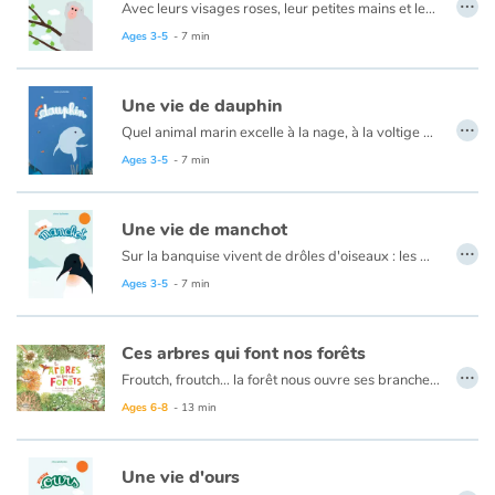
…
Avec leurs visages roses, leur petites mains et leurs petits pieds, les macaques sont des primates curieux et pleins de vitalité ! Ils sautent de branches en branches, poussent des cris étranges, se chamaillent, se réconcilient… à grands renforts de papouilles et de câlins ! Leur plus grande force ? La solidarité ! Ils vivent en groupes. Soudés les uns aux autres, ils font face aux dangers sous le regard de leur chef. Les femelles s’épaulent, veillent sur les petits de la communauté… Malins, ils utilisent leurs joues pour emmagasiner leur nourriture, puis s’en vont plus loin, au calme pour manger tranquillement. Un album alliant douceur et connaissances scientifiques !
Ages 3-5
- 7 min
Catalogue anglais
Une vie de dauphin
…
Quel animal marin excelle à la nage, à la voltige et fait craquer tout le monde ? C’est le dauphin bien sûr! Yeux pétillants, sourires farceurs et amis des hommes, les dauphins sont aussi les rois de la solidarité ! Ils n’aiment pas la solitude. Chasser, élever les petits, remonter à la surface pour reprendre leur respiration… tout se fait en groupe. Et face au danger, l’union fait la force: les prédateurs n’ont qu’à bien se tenir, la communauté est bien soudée ! Clic clic clic, clac, clac, clac… Ce sont aussi de grands bavards. Si leur langage est encore un mystère pour nous, petit dauphin, lui, apprendra vite à reconnaître la voix de sa maman. Plongez au cœur de la vie secrète des dauphins !
Contraste +
Ages 3-5
- 7 min
Help
Une vie de manchot
…
Home
Sur la banquise vivent de drôles d'oiseaux : les manchots. S'ils ne savent pas voler, ce sont d'excellents nageurs !
Ils plongent dans l'océan et s'en vont gobent des petits poissons…
Ages 3-5
- 7 min
Family
Une fois par an, les manchots s'enfoncent dans les terres, en cadence et à la queue leu leu… mais où vont-ils ? C'est l'heure de leur rendez-vous galant ! Ils vont s'accoupler et donner naissance à la prochaine génération.
Si c'est la maman manchot qui pond, c'est le papa manchot qui couve ! Les mâles font bien attention à ce que l'œuf ne touche jamais le sol glacé, alors quand le vent glacial souffle trop fort, tous les papas se blottissent les uns contre les autres !
Ces arbres qui font nos forêts
Schools
…
Pendant que les papas couvent, les mamans repartent vers l'océan afin de reprendre des forces. Une fois l'œuf éclos, ce sera au tour des mâles d'aller chasser. Puis viendra le moment où le petit manchot sera assez grand pour son premier plongeon…
Froutch, froutch… la forêt nous ouvre ses branches ! Comme au cours d'une promenade, cet album invite à prendre son temps, à observer tout ce qui se passe autour de nous. Dans la forêt, qu'elle soit tropicale, humide ou encore tempérée, la vie fourmille : il y a tant à découvrir !
Un album plein de douceur et de délicatesse pour découvrir le quotidien des manchots.
En plongeant au cœur des forêts, le lecteur découvrira la diversité des milieux forestiers à travers le monde, comment les arbres jouent un rôle de climatiseur pour l'atmosphère et prendra conscience de son fragile équilibre.
Ages 6-8
- 13 min
Libraries
Videos & Tutorials
Une vie d'ours