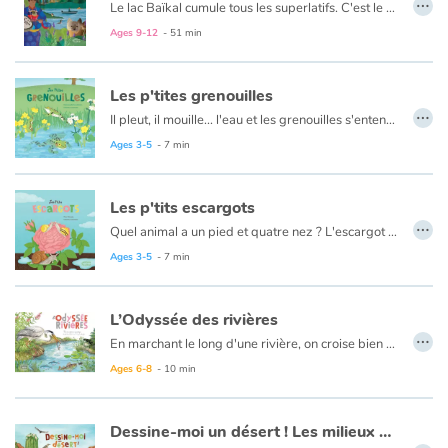
…
Le lac Baïkal cumule tous les superlatifs. C'est le plus vieux, le plus profond lac du monde, et la plus grande réserve d'eau douce. Habité de longue date par des peuples anciens, il a été découvert tardivement par les Européens, au gré de chasses à la zibeline ! Cet espace perdu dans la taïga profonde et baigné par des conditions extrêmes attire depuis lors les plus courageux pour son étonnante biodiversité. L'eau du lac, filtrée par de minuscules organismes, est d'une pureté sans égal. Elle fascine les scientifiques en leur permettant d'observer le cosmos comme nulle part ailleurs grâce à des télescopes sous-marins ultras sophistiqués. Surplomber le Baïkal à bord du Transsibérien, croiser le nerpa (unique phoque d'eau douce du monde) ou se surpasser en s'élançant dans un marathon de glace... Il y a mille façons de vivre l'exploration du joyau de la nature sibérienne.
Ages 9-12
- 51 min
Les p'tites grenouilles
…
Il pleut, il mouille... l'eau et les grenouilles s'entendent à merveille ! Sa peau lisse, qui la différencie de son cousin le crapaud, fait d'elle une véritable championne de natation ! Mais attention, toutes ne vivent pas dans l'eau ! Même si l'on imagine souvent des grenouilles croassant dans leur mare, certaines préfèrent la fraîcheur des forêts. Pour passer l'hiver en toute sécurité, certaines sont alors capables de modifier leur température et leur rythme cardiaque ! À la saison des amours, elles donnent de la voix avant de s’accoupler. La femelle pond ses œufs sous l’eau, dans les végétaux. Bientôt, des têtards frétillants peuplent la mare. Des pattes sortent de leur corps, leur queue disparait et hop ! Les grenouilles bondissent hors de l’eau !
Ages 3-5
- 7 min
Les p'tits escargots
…
Quel animal a un pied et quatre nez ? L'escargot ! Et oui, ce petit gastéropode réserve bien des surprises. Aussitôt qu'il pleut, l'escargot sort sa tête… pour se gorger d'eau. C'est ainsi qu'il fabrique la bave qui lui permet de ramper partout aussi bien à l'horizontale qu'à la verticale. Si ses deux petits yeux ne lui servent pas à grand-chose, ses quatre nez, eux, le guident sans faille vers sa nourriture. Le petit gourmand ! À la saison des amours, nul besoin de partir en quête d'un mâle ou d'une femelle, les escargots sont les deux à la fois !
Ages 3-5
- 7 min
L’Odyssée des rivières
…
En marchant le long d'une rivière, on croise bien des animaux : poissons, insectes, oiseaux, rongeurs… Pour cela, il suffit d'être observateur !
En effet, les lacs et rivières d'eau douce ont un écosystème bien particulier. Chaque être vivant a son rôle à jouer, les plantes procurent de l'oxygène à l'eau et de l'ombre aux poissons, les insectes nettoient la rivière…
Ages 6-8
- 10 min
Si vous avez la chance de passer au bon moment, vous pourrez admirer le ballet des saumons qui remontent la rivière afin d'aller pondre leurs œufs au creux des galets.
Dessine-moi un désert ! Les milieux arides