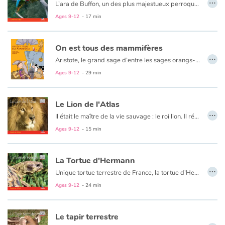
…
L’ara de Buffon, un des plus majestueux perroquets au monde, a presque disparu. Mieux le connaître pour sauver son espèce.
Ages 9-12
- 17 min
On est tous des mammifères
…
Aristote, le grand sage d’entre les sages orangs-outans, initie Oscar et Zoé, deux intrépides curieux, aux secrets du monde animal, auquel nous appartenons dans la famille des mammifères.
Ages 9-12
- 29 min
Le Lion de l'Atlas
…
Il était le maître de la vie sauvage : le roi lion. Il régnait sur les montagnes d’Afrique du Nord, bordant la Méditerranée. Aujourd’hui, par la folie des hommes, s’il a disparu de son habitat d’origine, le lion de l’Atlas ne s’est pourtant pas totalement éteint…
Ages 9-12
- 15 min
La Tortue d'Hermann
…
Unique tortue terrestre de France, la tortue d'Hermann vit dans le maquis méditerranéen. Cette tortue autrefois largement répandue sur le littoral sud, de la France à la Turquie, ne subsiste maintenant que sous la forme de quelques populations isolées, faisant d'elle l'un des reptiles les plus menacés dans le monde.
Ages 9-12
- 24 min
Le tapir terrestre