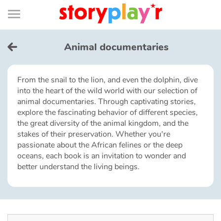
Connexion
Menu
Contenu
Recherche
Bibliothèque
Bas
de
page
Menu
➜
FR
Animal documentaries
Log in
From the snail to the lion, and even the dolphin, dive
into the heart of the wild world with our selection of
Try for free
animal documentaries. Through captivating stories,
explore the fascinating behavior of different species,
Library
the great diversity of the animal kingdom, and the
stakes of their preservation. Whether you're
passionate about the African felines or the deep
Awards
oceans, each book is an invitation to wonder and
better understand the living beings.
Home
Tales and classics in french