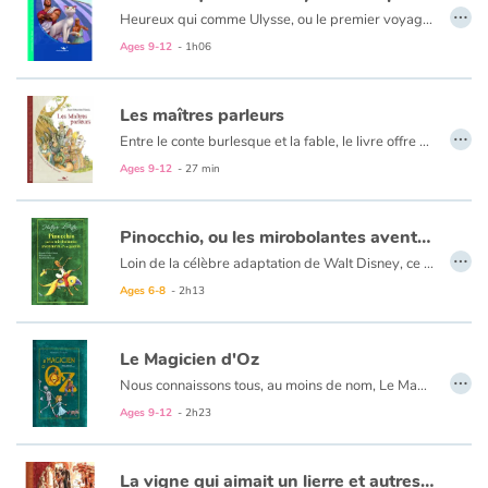
…
Heureux qui comme Ulysse, ou le premier voyage, vous transporte au cœur de la Méditerranée antique, et de ses légendes... Il raconte le long voyage d'un jeune chat d'une île de la Grèce antique, Ulysse, embarqué malgré lui sur un navire de pêcheurs qui se perd en mer après une effroyable tempête. Ulysse et les marins devront chercher le chemin du retour pendant près de 5 ans jalonnés d'épreuves, de découvertes et d'aventures qui les entraîneront jusqu'au légendaire royaume de Sébès.
Ages 9-12
- 1h06
Les maîtres parleurs
…
Entre le conte burlesque et la fable, le livre offre une joyeuse satire de notre société de bavards et de communicants, sur fond de « crise du vieux Monde » où les vieilles générations peinent à laisser leur place aux jeunes . À travers huit personnages grotesques, incarnant les vieux politiques, les avocats, mais aussi les experts en tous genres, les médias, les vieilles stars décaties, l’histoire imagine le grondement d’une révolution à venir qu’aucun n’a vu venir. Écrit lors de la fameuse crise de 2008, le livre trouve un magnifique écho à travers les mouvements sociaux de 2019.
Ages 9-12
- 27 min
Pinocchio, ou les mirobolantes aventures d'un pantin
…
Loin de la célèbre adaptation de Walt Disney, ce livre propose la version originelle du conte paru en feuilleton dès 1881. Aussi burlesque qu’émouvant, aussi fantastique que poétique, le livre est aussi un bijou littéraire encore méconnu en France.
Ages 6-8
- 2h13
Le Magicien d'Oz
…
Nous connaissons tous, au moins de nom, Le Magicien d’Oz. Ce monument de la littérature jeunesse américaine, étudié dans les classes des États-Unis et adapté sous toutes les formes, est pourtant longtemps resté en Europe très peu lu. Depuis les années 2000, le public français le redécouvre et c’est une adaptation extraordinaire que nous vous proposons. Magnifiquement illustrée par Jonathan Bousmar, suivant un scénario de Jean-Sébastien Blanck, elle ne se contente pas de raconter le voyage de Dorothée et de ses amis vers la Cité d’Émeraude. Elle amorce aussi Le Merveilleux pays d’Oz, soit la première des 13 suites de Lyman Frank Baum, véritable saga qu’on appellera plus tard le cycle d’Oz.
Ages 9-12
- 2h23
La vigne qui aimait un lierre et autres fables