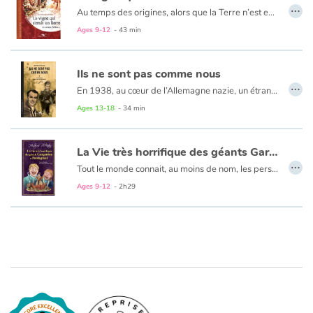
…
Au temps des origines, alors que la Terre n’est encore qu’une bulle peuplée de créatures volantes, un petit oiseau licorne décide d’accomplir un rêve : rejoindre la lune et se poser. Tout au long de son voyage, il rencontre d’incroyables espèces qui l’encouragent à poursuivre sa route. Surmontant sa fatigue et sa peur, il atteint l’espace et poursuit sa course vers l’astre blanc.
Ages 9-12
- 43 min
Ils ne sont pas comme nous
…
En 1938, au cœur de l’Allemagne nazie, un étrange narrateur interné dans un établissement psychiatrique tient un journal et écrit à sa mère. À travers ses mots et ses observations au quotidien, le narrateur nous fait involontairement pressentir qu’une tragédie se prépare. La prochaine euthanasie des handicapés mentaux dans le cadre du funeste programme « T4 ». Un récit bref et émouvant, au style direct, illustré et mis en scène de manière saisissante et cinématographique par des montages photos. Il permet d’ouvrir une réflexion sur le silence permettant les pires crimes de masse et plus globalement sur la folie
Ages 13-18
- 34 min
La Vie très horrifique des géants Gargantua et Pantagruel
…
Tout le monde connait, au moins de nom, les personnages de Gargantua et de Pantagruel. Bien peu en revanche connaissent l’oeuvre dont ils sont les héros, exceptés quelques extraits, étudiés au lycée. Rabelais nous a pourtant laissé un roman aussi joyeux que détonant, et dont la langue truculente se suffit presque à elle-même. Notre adaptation vous en propose une lecture récréative par un abrégé superbement illustré de l’ensemble des cinq volumes de la saga.
Ages 9-12
- 2h29