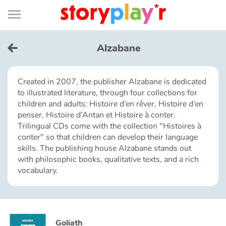
Connexion
Menu
Contenu
Recherche
Bibliothèque
Bas
de
page
Menu
➜
FR
Alzabane
Log in
Created in 2007, the publisher Alzabane is dedicated
to illustrated literature, through four collections for
Try for free
children and adults: Histoire d’en rêver, Histoire d’en
penser, Histoire d’Antan et Histoire à conter.
Library
Trilingual CDs come with the collection "Histoires à
conter" so that children can develop their language
skills. The publishing house Alzabane stands out
Awards
with philosophic books, qualitative texts, and a rich
vocabulary.
Home
Tales and classics in french
Goliath