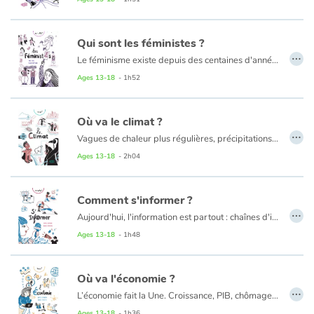
Qui sont les féministes ?
…
Le féminisme existe depuis des centaines d'années ! Ce combat est conduit majoritairement par des femmes mais c'est toute la société qui est concernée !
Trop de stéréotypes sont encore répandus. Ils impactent la vision que l'on porte sur la gente féminine. Droit de vote, droit de conduire, droit à l'éducation, droit de disposer de son corps…
Ages 13-18
- 1h52
Cet ouvrage retrace l’histoire du féminisme, les combats menés selon les époques et les pays. Il dresse un panorama de la condition féminine dans la sphère publique et privée et interpelle le lecteur sur le rôle de chacune et chacun…
Où va le climat ?
…
Vagues de chaleur plus régulières, précipitations et tempêtes plus fortes, fonte des glaces de l’Arctique, montée des eaux… Des phénomènes naturels qui sont pour la plupart liés au réchauffement global du climat. Pourtant, on trouve toujours quelqu'un pour nous dire que « le climat ne se réchauffe pas puisqu'il fait plus froid » ou encore « c'est pas de la faute de l'Homme, c'est le soleil ! » On les appelle les climatosceptiques. Qui sont-ils réellement ?
Quelle est la différence entre climat et météo ? Pourquoi toujours parler de 2 °C à ne pas dépasser ? Quel est l'impact des gaz à effet de serre ? Des enjeux économiques, sociologiques, politiques ? Que pouvons-nous faire ?
Ages 13-18
- 2h04
Comment s'informer ?
…
Aujourd'hui, l'information est partout : chaînes d'information en continu, notifications, réseaux sociaux… Mais comment faire le tri entre le vrai, l'intox, l'essentiel ? Comment travaillent les journalistes ? Sont-ils libres d'aborder tous les sujets ? Sont-ils objectifs ?
Cela fait beaucoup de questions ! Sophie Eustache a mené l'enquête pour aider le lecteur à prendre le recul nécessaire face à la masse d'informations que nous recevons chaque jour.
Ages 13-18
- 1h48
Où va l'économie ?
…
L’économie fait la Une. Croissance, PIB, chômage, mondialisation.... Derrière ces mots se trouvent des réalités très concrètes avec des conséquences directes sur nos vies. Comprendre le fonctionnement de l’économie, se poser des questions sur la croissance (est-elle nécessaire ?), la consommation (ai-je besoin de tout acheter ?), le travail (quel métier ferai-je plus tard ?), les impacts
Ages 13-18
- 1h36