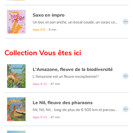
Saxo en impro
…
Un bec et son anche, un bocal coudé, un corps conique percé de 19 à 22 trous, un système de tringles et de clés, une culasse qui s’ouvre en pavillon… C’est le saxophone bien sûr ! De quel matériau est fait le saxophone ? Quelles sont toutes ces touches le long du saxo ? Quelles sont les origines de cet instrument ? Combien de saxophones différents existe-il ? À la fois solide base de la musique jazz et élément claironnant de la fanfare, le saxophone a toutes les qualités pour s’attirer des admirateurs. Il est pourtant bien méconnu !
Ages 6-8
- 9 min
Collection Vous êtes ici
L'Amazone, fleuve de la biodiversité
…
L'Amazone est un fleuve exceptionnel !
D'abord il est immense, l'un des plus longs du monde : il concentre à lui seul 18% des eaux douces déversées dans les océans de la planète. Avec près de mille affluents, il traverse six pays et couvre un tiers de l'Amérique du Sud !
Ages 9-12
- 47 min
Ensuite, des milliers de personnes vivent, travaillent et dépendent de lui depuis des millénaires. Aujourd'hui encore, scientifiques et archéologues découvrent des traces de ces civilisations précolombiennes.. Leurs modes de vie étaient toujours en osmose et en accord avec la nature. Sans jamais la dégrader ! Qu'en est-il aujourd'hui ? Comment l'arrivée des Européens et l'exploitation des matières premières a transformé le paysage amazonien ?
Le Nil, fleuve des pharaons
…
Nil, Nil, Nil... long de plus de 6 500 km et parcourant pas moins de dix pays différents, ce fleuve mythique accueille la vie depuis des millénaires. L'incroyable crocodile du Nil, l'ibis sacré, le cobra au venin mortel, le puissant hippopotame, sans oublier l'étonnant bec-en-sabot... Ces animaux emblématiques de la région peuplent ses eaux et ses alentours, du lac Victoria, jusqu'au delta en Méditerranée. Mais le Nil, ne se résume pas à la biodiversité ! Grâce au précieux limon fertile apporté par les crues, ses berges ont été le théâtre d'une succession de civilisations. La plus connue et la plus impressionnante de toutes, l'Égypte antique, a nourri nombre d'imaginaires et de fantasmes par son ingéniosité, que l'on peine encore aujourd'hui à expliquer, et par ses mythes qui fascinent petits et grands. Des pages restent pourtant à écrire ! Le fleuve doit aujourd'hui faire face à des problématiques environnementales importantes qui mettent au défi les quelque 500 millions de personnes qui dépendent de sa générosité.
Ages 9-12
- 47 min