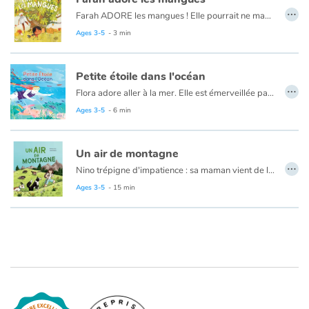
…
Farah ADORE les mangues ! Elle pourrait ne manger que ça, et même plonger dans un océan de mangues ! Les meilleures qu'elle connaisse poussent toujours sur le vieux manguier de son grand-père. Avec Mali, son chien, ils les ramassent ensemble chaque été.
Mais voilà que cette année, l'arbre est... vide ! Pas une seule mangue n'a poussé et Farah est déçue. Alors pour donner un petit coup de pouce au manguier, elle va chanter, lui apporter de l'eau et du fumier, lui offrir des cadeaux... Mais rien y fait, l'arbre est désespérément inutile pour la petite fille
Ages 3-5
- 3 min
Inutile ? Vraiment ? Grand-père a plus d'un tour dans son sac pour l'aider à comprendre que le manguier a davantage à lui offrir que de belles mangues sucrées
Petite étoile dans l'océan
…
Flora adore aller à la mer. Elle est émerveillée par les coquillages cachés au creux des rochers et les poissons aux mille couleurs. Un jour, son regard croise celui de Petite Étoile, une étrange créature scintillante... Qui est-elle ? D'où vient-elle ? Une irrésistible envie naît en elle : elle veut percer les mystères du monde marin ! Au fil des années, chacune grandit de son côté, bercée par la beauté infinie de l'Océan. Bien des années plus tard, le destin les réunit à nouveau. Flora est devenue scientifique et étudie le plancton, ce trésor mystérieux qui l'a toujours fascinée. Petite Étoile, elle, est désormais un majestueux poisson-lune, sillonnant librement les océans du monde…
Ages 3-5
- 6 min
Un air de montagne
…
Nino trépigne d'impatience : sa maman vient de lui annoncer une nouvelle incroyable ! En mai, ils quitteront l'agitation de la ville pour vivre plusieurs mois au cœur des majestueuses montagnes suisses. Là-haut, fini les bruits de klaxons et place aux tintements des cloches ! Nino se lance dans une aventure hors du commun : apprendre à devenir apprenti berger. Monter des clôtures, traire les chèvres, soigner les génisses... mais aussi courir dans les alpages, écouter la montagne chanter et jouer avec les nuages. Et quel plaisir de guider le troupeau de chèvres à travers les pâturages en lançant son cri de berger : "Alleeeez biiiqueeeettes !" Avec ses nouvelles amies, Nino découvre la liberté, l'amitié et la magie des grands espaces. Une immersion inoubliable où la nature devient le plus beau des terrains de jeu !
Ages 3-5
- 15 min