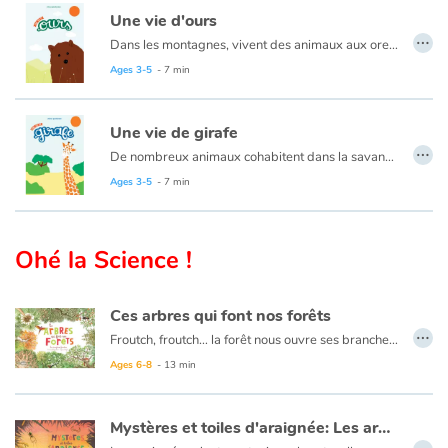
Si c'est la maman manchot qui pond, c'est le papa manchot qui couve ! Les mâles font bien attention à ce que l'œuf ne touche jamais le sol glacé, alors quand le vent glacial souffle trop fort, tous les papas se blottissent les uns contre les autres !
Une vie d'ours
…
Pendant que les papas couvent, les mamans repartent vers l'océan afin de reprendre des forces. Une fois l'œuf éclos, ce sera au tour des mâles d'aller chasser. Puis viendra le moment où le petit manchot sera assez grand pour son premier plongeon…
Dans les montagnes, vivent des animaux aux oreilles toutes rondes, au long museau et aux larges pattes… Rrrrrr… ce sont les ours ! Il ne faut pas se fier aux apparences. Si l’ours peut paraître un peu maladroit et gauche, il n’en est rien ! Coureur et grimpeur émérite, pêcheur hors-pair, il excelle dans bien des domaines. Il a un appétit vorace: fruits, baies, miel à la belle saison; glands et châtaignes quand vient l’automne… C’est qu’il doit faire ses réserves pour l’hiver ! Bien au chaud dans sa tanière, l’ourse ne dort que d’un œil, elle surveille ses petits qui viennent de naître. Aux premiers rayons du soleil, les oursons découvrent le monde, apprennent à grimper, à pêcher… jusqu’à ce qu’ils sachent se débrouiller tout seuls. Découvrez le quotidien des ours au fil des saisons !
Un album plein de douceur et de délicatesse pour découvrir le quotidien des manchots.
Ages 3-5
- 7 min
Une vie de girafe
…
De nombreux animaux cohabitent dans la savane, les plus grands de tous ? Les girafes, elles peuvent mesurer jusqu'à six mètres ! Soit trois étages ! Le paysage doit être magnifique vu d'aussi haut.
Mais c'est surtout pratique pour déguster leur met préféré : les feuilles acacias. C'est avec leur longue langue toute bleue que les girafes attrapent les feuilles. Leurs grandes jambes leur permettre aussi de courir très vite en cas de danger !
Ages 3-5
- 7 min
En revanche, pour se désaltérer les girafes jouent les acrobates et doivent faire le grand écart pour atteindre la mare.
Les girafes vivent en groupe, bien organisées elles sont tour à tour : gardiennes, nourrices… Solidaires elles veillent les unes sur les autres !
Ohé la Science !
Un album plein de douceur et de délicatesse pour découvrir le quotidien des majestueuses girafes.
Ces arbres qui font nos forêts
…
Froutch, froutch… la forêt nous ouvre ses branches ! Comme au cours d'une promenade, cet album invite à prendre son temps, à observer tout ce qui se passe autour de nous. Dans la forêt, qu'elle soit tropicale, humide ou encore tempérée, la vie fourmille : il y a tant à découvrir !
En plongeant au cœur des forêts, le lecteur découvrira la diversité des milieux forestiers à travers le monde, comment les arbres jouent un rôle de climatiseur pour l'atmosphère et prendra conscience de son fragile équilibre.
Ages 6-8
- 13 min
Mystères et toiles d'araignée: Les aranéides
…