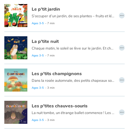
Le p'tit jardin
…
S’occuper d’un jardin, de ses plantes – fruits et légumes – c’est irriguer, retourner la terre, semer, ajouter de l’engrais, attendre, arroser, utiliser les bons outils, arracher les mauvaises herbes, se débarrasser des limaces... et quand les fruits et légumes sont mûrs à point, les cueillir et se régaler !
Les étapes clés de l’entretien d’un jardin à la portée des tout-petits.
Ages 3-5
- 7 min
La p'tite nuit
…
Chaque matin, le soleil se lève sur le jardin. Et chaque soir, il disparaît de l’autre côté. Certains animaux vont se coucher, d’autres se réveillent dès l’arrivée de l’obscurité. Pour Dame ver luisant, c’est l’heure d’illuminer son ventre et d’attirer Monsieur. Pour la chouette, le sanglier, le hérisson ou encore la chauve-souris, le noir est propice à la chasse…
Alors, éteignons nos lumières et écoutons la nuit nous livrer ses secrets !
Ages 3-5
- 7 min
Les p'tits champignons
…
Dans la rosée automnale, des petits chapeaux sortent du sol... ce sont les champignons ! Mais sous ces drôles de petits parapluies se cache un extraordinaire et parfois gigantesque entrelacs de fines racines : le mycélium, le véritable corps du champignon ! Lorsqu'un champignon est cueilli, le mycélium continue à s'étendre et bientôt, d'autres fungi repousseront. Et heureusement, parce que nous ne sommes pas les seuls à les adorer ! Les animaux aussi s'en régalent. Mais attention, tous les champignons ne sont pas bons à manger ! Croûtes bleu vif, petits ronds ou en forme d'étoile de mer... odeur de savon, ou de bonbon... entre toutes ces variétés, il y a de quoi se tromper !
Ages 3-5
- 3 min
Les p'tites chauves-souris
…
La nuit tombe, un étrange ballet commence ! Les chauves-souris quittent leur refuge, elles vont virvolter sans bruit à la recherche de leurs mets préférés.
Mais comment font-elles pour s'orienter dans le noir ? Tout simplement en criant ! Elles produisent des ultrasons (inaudibles pour l'oreille humaine) qui vont se répercuter sur les obstacles, leur indiquer la route à suivre. Elles ne supportent pas la lumière du jour, alors aux premiers rayons du soleil, elles se nichent au creux d'un arbre, d'un rocher ou encore dans nos greniers !
Ages 3-5
- 3 min