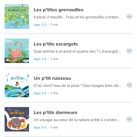
Les p'tites grenouilles
…
Il pleut, il mouille... l'eau et les grenouilles s'entendent à merveille ! Sa peau lisse, qui la différencie de son cousin le crapaud, fait d'elle une véritable championne de natation ! Mais attention, toutes ne vivent pas dans l'eau ! Même si l'on imagine souvent des grenouilles croassant dans leur mare, certaines préfèrent la fraîcheur des forêts. Pour passer l'hiver en toute sécurité, certaines sont alors capables de modifier leur température et leur rythme cardiaque ! À la saison des amours, elles donnent de la voix avant de s’accoupler. La femelle pond ses œufs sous l’eau, dans les végétaux. Bientôt, des têtards frétillants peuplent la mare. Des pattes sortent de leur corps, leur queue disparait et hop ! Les grenouilles bondissent hors de l’eau !
Ages 3-5
- 7 min
Les p'tits escargots
…
Quel animal a un pied et quatre nez ? L'escargot ! Et oui, ce petit gastéropode réserve bien des surprises. Aussitôt qu'il pleut, l'escargot sort sa tête… pour se gorger d'eau. C'est ainsi qu'il fabrique la bave qui lui permet de ramper partout aussi bien à l'horizontale qu'à la verticale. Si ses deux petits yeux ne lui servent pas à grand-chose, ses quatre nez, eux, le guident sans faille vers sa nourriture. Le petit gourmand ! À la saison des amours, nul besoin de partir en quête d'un mâle ou d'une femelle, les escargots sont les deux à la fois !
Ages 3-5
- 7 min
Un p'tit ruisseau
…
D’où vient l’eau de la pluie ? Des nuages bien sûr ! Mais, où va l’eau de la pluie ? Elle ruisselle, ou s’infiltre dans le sol, ou forme flaques et mares. Au passage, elle abreuve les plantes ; elle ruisselle encore. Le ruisseau va aux fleuves, qui vont à la mer. Et pourquoi la mer ne déborde-t-elle pas ? Parce qu’une partie de son eau s’évapore. Les flaques aussi s’évaporent et les plantes transpirent. Toute l’eau qui s’évapore remonte au ciel. Et les nuages grossissent...
Plic, ploc, plic, ploc ! Le cycle de l’eau recommence.
Ages 3-5
- 7 min
Les p'tits dormeurs
…
Un voyage au cœur de la nature prête à s’endormir pour l’hiver.
« Le froid devient mordant… Il n’y a plus rien à manger ! Que vont faire la marmotte, le hérisson et l’écureuil ? … Ils vont dormir tout l’hiver ! Chuuut… On dit qu’ils hibernent ! » Après la chaleur et l’abondance de l’été, les animaux des forêts, prairies et montagnes, une fois, le ventre plein, commencent à préparer leur nid douillet pour l’hiver à venir. Et chacun a sa technique.
Ages 3-5
- 7 min