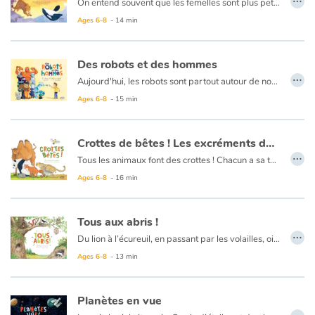
On entend souvent que les femelles sont plus petites, moins aptes à diriger et dépendantes des mâles pour leur survie. Pourtant, le règne animal raconte une toute autre histoire et bouscule ces idées reçues. Chez certaines espèces, elles brillent par leur force, leur ingéniosité et leur autorité. Les femelles autours des palombes et léopards des mers, par exemple, surpassent les mâles en taille ! Et même lorsqu'elles sont plus petites que leurs mâles, les éléphantes guident leurs clans avec sagesse, et les rat-taupes nus s’organisent autour d’une reine, comme les abeilles. Et que dire des lézardes à queue en fouet du Mexique et des tatous à neuf bandes, qui n'ont tout bonnement plus besoin des mâles pour se reproduire ?
Cet album met en lumière les héroïnes du règne animal : des figures puissantes, flamboyantes et surprenantes et qui brisent les stéréotypes.
Ages 6-8
- 14 min
Des robots et des hommes
…
Aujourd'hui, les robots sont partout autour de nous : robots industriels, robots domestiques, drones, voitures autonomes… Mais savez-vous comment ils fonctionnent ? Qu’est-ce qui différencie une machine ou un automate d’un robot ?
Et l'intelligence artificielle dans tout ça ? Aujourd'hui, les progrès sont tels qu'on peut converser avec un chatbot et qu'une équipe de robots est capable de battre de vrais joueurs de football ! Malgré ces prouesses, les robots ne sont pas encore doués de sentiments et ne peuvent réagir à une situation imprévue. Quel avenir pour les robots ? Remplaceront-ils les hommes ?
Ages 6-8
- 15 min
Crottes de bêtes ! Les excréments des animaux
…
Tous les animaux font des crottes ! Chacun a sa technique, sa forme et son petit nom ! Par exemple, on dira du crottin de cheval, des bouses de vache, des pétoulettes pour les chèvres ou les moutons, ou encore des laissées pour les sangliers.
Étudier les excréments d'animaux, c'est mieux comprendre comment ils vivent. Régime alimentaire, santé, sexe, âge, période de fécondité, ADN… Une vraie mine d'informations !
Ages 6-8
- 16 min
Une fois expulsées, les déjections ne sont pas perdues ! Au contraire, elles sont des mets de choix pour de nombreux insectes, mais aussi pour de plus gros animaux comme les rennes ! Elles servent aussi à l'enrichissement du sol, ce sont de fabuleux engrais ! Elles peuvent même être utilisées comme isolant ou combustible.
Tous aux abris !
…
Du lion à l’écureuil, en passant par les volailles, oiseaux, poissons, rampants... Tous aux abris ! À chacun son habitat ! Sous terre et au ras du sol, entre les racines des arbres, dans leur tronc et sur la pointe de leur cime, au fond des océans et jusqu’au sommet des montagnes... À tous les étages de la nature, les animaux se nourrissent, dorment, se reproduisent et veillent sur leurs petits. Mais attention ! Les prédateurs rôdent !
Ages 6-8
- 13 min
Planètes en vue
…