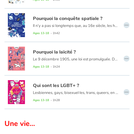
Pourquoi la conquête spatiale ?
…
Il n’y a pas si longtemps que, au 16e siècle, les humains ont compris que la Terre n’était pas le centre de l’univers. Pas plus que le Soleil ! Et si l'homme a longtemps rêvé de conquérir l'espace, l'aventure vient tout juste de commencer, il y a 60 ans. La première excursion dans l'univers n’a pas été humaine, mais technologique. Ainsi sont nés les satellites, puis les sondes… suivi par le premier pas de l’Homme sur la Lune !
Cette conquête spatiale amène parfois plus de questions que de réponses pour les astrophysiciens. Elle pose aussi des questions d'ordre éthique et financier : la conquête spatiale a-t-elle encore un sens aujourd'hui ? Quel impact écologique pour la Terre, mais aussi pour l’espace? Quelles innovations technologiques nous a-t-elle apporté ?
Ages 13-18
- 1h42
Pourquoi la laïcité ?
…
Le 9 décembre 1905, une loi est promulguée. Dorénavant, l'État et les Églises ne sont plus liées et l'État ne subventionne ni ne salarie aucun culte. C'est dans ce nouveau contexte que naît la laïcité ! Nous sommes ainsi libres de croire en la religion que l'on souhaite, ou au contraire, de ne croire en aucune religion. La laïcité permet à chacun de pratiquer librement sa religion, oui, mais sous quelle condition ? En réalité, il n'en existe qu'une : que nos croyances ou convictions, et leurs pratiques, respectent l'ordre public. Pourtant, la laïcité est au cœur des débats sociaux et politiques qui peuvent véhiculer de fausses idées et amener l'expression de propos racistes ou stigmatisants.
Alors comment démêler le vrai du faux ? Quels événements sont à l'origine de la laïcité ? Et existe-t-elle en dehors de la France ?
Ages 13-18
- 1h24
Qui sont les LGBT+ ?
…
Lesbiennes, gays, bisexuel·les, trans, queers, en questionnement, intersexes, asexuel·les... chacun·e devrait pouvoir vivre ses amours comme iel l'entend et ce, quelle que soit son identité de genre ! Aujourd'hui 10% des Français s'identifient comme LGBTQIA+ et ce taux monte à 18% chez les moins de 25 ans ! Grâce à une visibilité accrue, une meilleure reconnaissance et une plus grande représentation de la diversité sexuelle et identitaire, la parole se libère, la confiance se crée et de plus en plus de personnes parviennent enfin à s'accepter tel·les qu'iels sont. Pourtant des obstacles se dressent encore dans leur quête de reconnaissance, notamment pour l'obtention, ou simplement l'application, de leurs droits. Quel chemin reste-il encore à parcourir ?
Ages 13-18
- 1h28
Une vie...