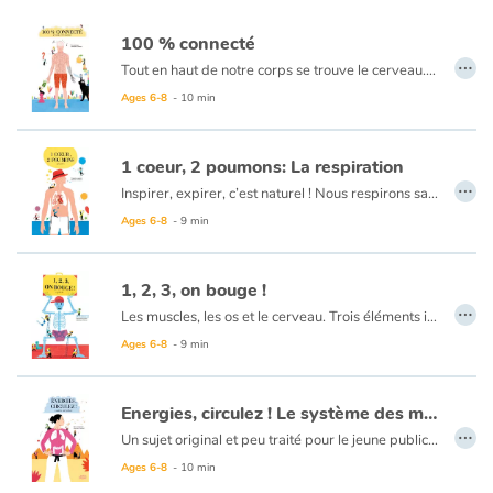
100 % connecté
…
Tout en haut de notre corps se trouve le cerveau. C’est lui qui analyse, qui prend les décisions. C’est le commandant
Ages 6-8
- 10 min
1 coeur, 2 poumons: La respiration
…
Inspirer, expirer, c’est naturel ! Nous respirons sans même y prêter attention… Pourtant, c'est tout notre corps qui entre en mouvement !
Premièrement, l’oxygène rentre par notre nez, il est filtré grâce à de touts petits poils. Ensuite, l’air descend dans la trachée, puis dans les bronches, les bronchioles et enfin les alvéoles pulmonaires… Quel trajet ! Ces alvéoles transmettent l’oxygène au sang... Et zou, dans les tuyaux ! Enfin… dans les artères.
Ages 6-8
- 9 min
Une fois que les cellules ont consommé l’oxygène, elles libèrent du gaz carbonique… Demi-tour ! Ce gaz refait le même chemin mais en sens inverse !
Et qui assure la circulation sanguine ? Le cœur pardi ! Infatigable, il ne s'arrête jamais… Des oreillettes pour recevoir le sang, des ventricules pour le renvoyer… et le tout en cadence !
1, 2, 3, on bouge !
…
Les muscles, les os et le cerveau. Trois éléments indispensables pour pouvoir cligner des yeux, hocher la tête, marcher ou courir. Le cerveau donne les ordres, les muscles actionnent les os qui forment le squelette. Alors, le squelette à quoi sert-il ? Il est la charpente du corps, c'est lui qui permet à l'Homme de se tenir droit par exemple. Au fil du temps, le squelette a évolué en même temps que le cerveau pour mieux répondre à ses besoins. Ainsi l'Homme et le singe sont les seuls à posséder un pouce qui leur permet de saisir des objets et donc d'utiliser des outils ! Et comment le squelette bouge ? Grâce aux articulations, aux ligaments, aux tendons et aux muscles !
Ages 6-8
- 9 min
Energies, circulez ! Le système des méridiens
…
Un sujet original et peu traité pour le jeune public. Il donne des clés pour rester en bonne santé et mieux comprendre nos émotions et nos petits coups de mou. è Une approche simple et accessible du fonctionnement du corps humain. Comme dans la nature, l'énergie circule dans notre corps. Chaque méridien est lié à un organe, le fournit en énergie. Les interactions entre le texte et les illustrations permettent une découverte dynamique, éveillent la curiosité et nous apportent un autre regard sur notre corps.
Ages 6-8
- 10 min