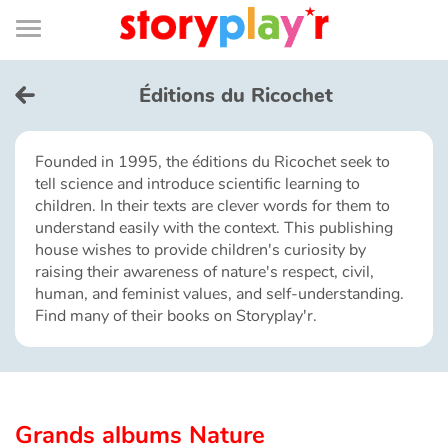
Connexion
Menu
Contenu
Recherche
Bibliothèque
Bas
de
page
Menu
➜
FR
Éditions du Ricochet
Log in
Founded in 1995, the éditions du Ricochet seek to
tell science and introduce scientific learning to
Try for free
children. In their texts are clever words for them to
understand easily with the context. This publishing
Library
house wishes to provide children's curiosity by
raising their awareness of nature's respect, civil,
human, and feminist values, and self-understanding.
Awards
Find many of their books on Storyplay'r.
Home
Tales and classics in french
Grands albums Nature