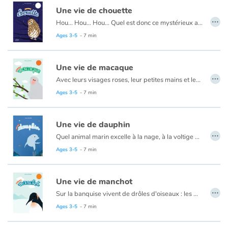
Une vie de chouette
…
Hou… Hou… Hou… Quel est donc ce mystérieux animal que l’on n’entend qu’à la nuit tombée ? C’est la chouette, pardi ! Avec ces grands yeux ronds, son petit bec crochu et sa tête qui peut quasiment faire un tour sur elle-même, la chouette est un redoutable prédateur ! Les sens en alerte, elle est l’affût du moindre bruit, du moindre mouvement… Petits rongeurs et insectes sont ses mets préférés ! Avec sa famille, la chouette est fidèle et attentionnée. Les couples se forment pour la vie et prennent soin de leur progéniture à tour de rôle. Même si à l’automne, la famille se sépare, les parents se retrouveront au printemps prochain tandis que les petits vivront de leur côté… leur chouette de vie !
Ages 3-5
- 7 min
Une vie de macaque
…
Avec leurs visages roses, leur petites mains et leurs petits pieds, les macaques sont des primates curieux et pleins de vitalité ! Ils sautent de branches en branches, poussent des cris étranges, se chamaillent, se réconcilient… à grands renforts de papouilles et de câlins ! Leur plus grande force ? La solidarité ! Ils vivent en groupes. Soudés les uns aux autres, ils font face aux dangers sous le regard de leur chef. Les femelles s’épaulent, veillent sur les petits de la communauté… Malins, ils utilisent leurs joues pour emmagasiner leur nourriture, puis s’en vont plus loin, au calme pour manger tranquillement. Un album alliant douceur et connaissances scientifiques !
Ages 3-5
- 7 min
Une vie de dauphin
…
Quel animal marin excelle à la nage, à la voltige et fait craquer tout le monde ? C’est le dauphin bien sûr! Yeux pétillants, sourires farceurs et amis des hommes, les dauphins sont aussi les rois de la solidarité ! Ils n’aiment pas la solitude. Chasser, élever les petits, remonter à la surface pour reprendre leur respiration… tout se fait en groupe. Et face au danger, l’union fait la force: les prédateurs n’ont qu’à bien se tenir, la communauté est bien soudée ! Clic clic clic, clac, clac, clac… Ce sont aussi de grands bavards. Si leur langage est encore un mystère pour nous, petit dauphin, lui, apprendra vite à reconnaître la voix de sa maman. Plongez au cœur de la vie secrète des dauphins !
Ages 3-5
- 7 min
Une vie de manchot
…
Sur la banquise vivent de drôles d'oiseaux : les manchots. S'ils ne savent pas voler, ce sont d'excellents nageurs !
Ils plongent dans l'océan et s'en vont gobent des petits poissons…
Ages 3-5
- 7 min
Une fois par an, les manchots s'enfoncent dans les terres, en cadence et à la queue leu leu… mais où vont-ils ? C'est l'heure de leur rendez-vous galant ! Ils vont s'accoupler et donner naissance à la prochaine génération.