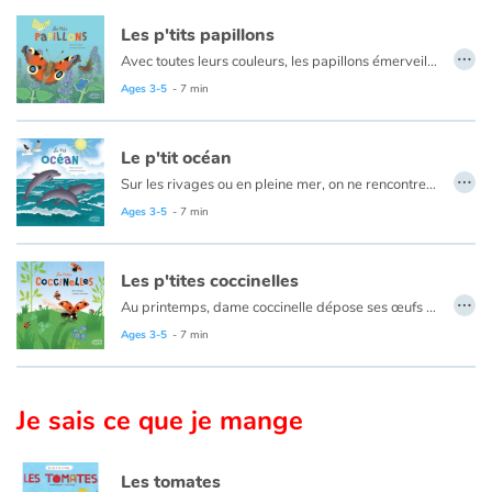
Les p'tits papillons
…
Avec toutes leurs couleurs, les papillons émerveillent. Lorsque vient le printemps, ils volent de fleurs en fleurs dans les jardins et les campagnes.
Au cours de sa vie, le papillon se métamorphose ! De l'œuf sort une minuscule chenille qui grandit, grandit... jusqu'à ce qu'elle soit trop serrée dans sa petite carapace. La chenille s'enferme alors dans sa chrysalide qui en durcissant devient un
Ages 3-5
- 7 min
Le p'tit océan
…
Sur les rivages ou en pleine mer, on ne rencontre pas les mêmes êtres vivants, loin de là ! Heureusement, dans cette immensité bleue, il y a de la place pour tout le monde !
Aux abords des plages, les rayons du soleil traversent la surface de l'eau et éclairent les herbiers où se concentre la vie : coquillages, crabes et petits poissons... Quand on s'éloigne du littoral, l'océan regorge aussi de surprises !
Ages 3-5
- 7 min
Les p'tites coccinelles
…
Au printemps, dame coccinelle dépose ses œufs au creux d’une feuille. Quelques jours plus tard, une larve jaune et grise en sort.
Mais où sont les ailes, la carapace, le rouge et les points ? Ils viendront plus tard ! Pour l’instant la larve a besoin de se nourrir. Plus elle mange, plus elle grandit, plus elle change de peau… jusqu’à la métamorphose finale. Et surprise ! Toutes les coccinelles ne portent pas de rouge ou de noir ! C’est qu’elles sont coquettes, ces coccinelles !
Ages 3-5
- 7 min
Je sais ce que je mange
Les tomates