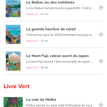
Le Baïkal, lac des extrêmes
…
Le lac Baïkal cumule tous les superlatifs. C'est le plus vieux, le plus profond lac du monde, et la plus grande réserve d'eau douce. Habité de longue date par des peuples anciens, il a été découvert tardivement par les Européens, au gré de chasses à la zibeline ! Cet espace perdu dans la taïga profonde et baigné par des conditions extrêmes attire depuis lors les plus courageux pour son étonnante biodiversité. L'eau du lac, filtrée par de minuscules organismes, est d'une pureté sans égal. Elle fascine les scientifiques en leur permettant d'observer le cosmos comme nulle part ailleurs grâce à des télescopes sous-marins ultras sophistiqués. Surplomber le Baïkal à bord du Transsibérien, croiser le nerpa (unique phoque d'eau douce du monde) ou se surpasser en s'élançant dans un marathon de glace... Il y a mille façons de vivre l'exploration du joyau de la nature sibérienne.
Ages 9-12
- 51 min
La grande barrière de corail
…
S'étirant sur plus de 2000 kilomètres au large de la côte Est de l'Australie, le merveilleux jardin marin aux couleurs de l'arc-en-ciel se dévoile. En 1768, le navigateur français Louis-Antoine de Bougainville décrit pour la première fois la présence de "récifs dangereux". Il décide alors de changer de cap, passant à côté de leurs trésors ! Avec ses 3000 récifs et 1500 îles, le parc marin de la Grande Barrière de corail, inscrit au patrimoine mondial de l'Unesco, regroupe de nombreuses variétés de coraux. Gobies, poissons-clowns et balistes copient leurs couleurs multicolores pour passer inaperçus. Surplombant les récifs coraliens, près de 1400 espèces de requins vivent dans le parc ! Les scientifiques étudient le récif pour surveiller son état de santé, ils explorent des pistes pour le protéger des effets du réchauffement climatique.
Ages 9-12
- 35 min
Le Mont Fuji, volcan sacré du Japon
…
Le mont Fuji incarne l’âme immortelle du Japon. Les Japonais le vénèrent tel un sage ! Il fait partie intégrante de leur culture : il est sur les billets de banque, sur les logos de grandes marques, on réserve sa place de train ou d’avion de manière à pouvoir le contempler… De loin, on admire ses dimensions parfaites, et en s'approchant il nous livre tous ses trésors ! Par exemple, des grottes de glace ou des galeries souterraines, souvenirs des anciennes éruptions.
Avec ses illustrations flamboyantes, cet album nous emmène pour un fabuleux voyage au pays du soleil levant. Alors, prêts pour l'ascension ? Une exploration passionnante de la culture japonaise, à travers son monument naturel emblématique.
Ages 9-12
- 38 min
Livre Vert
La voix de Melba
…
Melba est née ici, dans cette forêt pleine de vie et de bruits. Mais depuis quelques temps, les feuilles tombent plus tôt, le ruisseau s'assèche, l'herbe se transforme en foin... Elle s'inquiète, même si les autres animaux de la forêt semblent indifférents à ces changements. Cela signifie-t-il que tout va bien ?