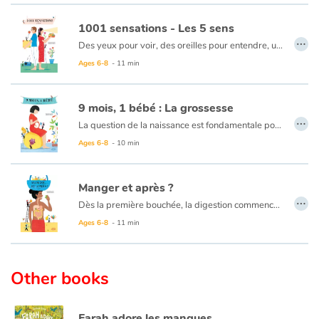
1001 sensations - Les 5 sens
…
Des yeux pour voir, des oreilles pour entendre, une langue pour goûter, un nez pour sentir, une peau pour toucher... Notre corps possède tout un réseau de capteurs, associés à chaque sens. Ils nous permettent ainsi de découvrir et de nous adapter à notre environnement ! Pratique, non ? Mais comment fonctionnent-ils ? Quels phénomènes sont en jeu ? Quel est le point commun entre tous nos sens ?
Ages 6-8
- 11 min
9 mois, 1 bébé : La grossesse
…
La question de la naissance est fondamentale pour les enfants !
Ages 6-8
- 10 min
C'est dans le ventre de la mère que tout commence, enfin pas tout à fait… S'il y a un œuf dans le ventre maternel, c'est parce que deux cellules reproductives, un spermatozoïde et un ovule, ont fusionné. C'est la fécondation !
Par la suite, l'œuf grandit, devient embryon puis fœtus. Les organes, les membres se forment et se développent pour être prêts à faire le grand saut le jour J. Et que se passe-t-il quand maman part à la maternité ?
Manger et après ?
…
Dès la première bouchée, la digestion commence. Un aliment voyage sur près de 9 mètres à l'intérieur de notre corps et ce pendant 10 à 24 heures !
Première étape, la bouche : les dents coupent et broient l'aliment ; la salive aide à la mastication et amorce la digestion ; l'aliment est réduit en purée qu'on appelle le bol alimentaire. Puis direction l'estomac !
Ages 6-8
- 11 min
Deuxième étape, le bol alimentaire va être malaxé et écrasé. Il devient une bouillie liquide, le chyme.
Troisième étape, l'intestin : sur le trajet le foie envoie de la bile et le pancréas, des enzymes. Le chyme est alors transformé en nutriments : graisses, sucres et protéines !
Other books
Mais le voyage n'est pas fini…
Farah adore les mangues