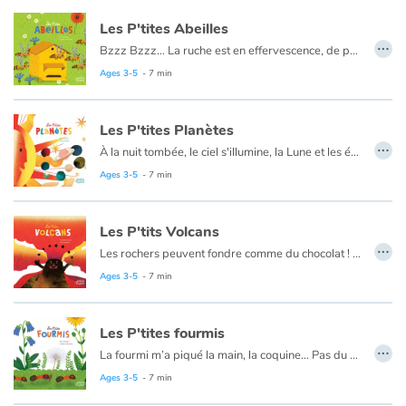
Les P'tites Abeilles
…
Bzzz Bzzz… La ruche est en effervescence, de petits œufs viennent d’éclore ! Il faut les nourrir ! Avec quoi ? Du miel et du pollen bien sûr ! Bien nourries, les larves grandissent en sécurité dans leurs alvéoles. Devenues abeilles, elles déploient leurs ailes et se mettent au travail : ouvrières, gardiennes, butineuses… elles n’ont pas le temps de s’ennuyer ! Ce n’est qu’aux premiers froids que la ruche interrompt son activité et s’endort… jusqu’au prochain printemps ! Un voyage au cœur de la ruche pour les tout-petits.
Ages 3-5
- 7 min
Les P'tites Planètes
…
À la nuit tombée, le ciel s'illumine, la Lune et les étoiles scintillent. Les p'tites planètes ne sont pas en reste, elles continuent leur ronde autour du Soleil, chacune à son rythme, sa couleur, sa particularité !
Si tout le monde aime marcher le nez en l'air les soirs d'été, il n'est pourtant pas si facile d'aborder le sujet complexe de l'univers avec les plus jeunes… Avec Les P'tites Planètes, vous n'avez plus d'excuses !
Ages 3-5
- 7 min
Les P'tits Volcans
…
Les rochers peuvent fondre comme du chocolat ! Pas dans nos casseroles, mais à des températures extrêmes sous l’écorce terrestre. Sous l’effet de la pression, elles remontent dans une cheminée et c’est l’éruption. Écoulement lent d’une lave épaisse ou explosion de fumées et cailloux, c’est une phénomène destructeur s’il se passe dans une zone habitée. Fort heureusement, certains volcans dorment tranquillement comme ceux de notre bonne vieille Auvergne...
Un documentaire où poésie et humour se côtoient aisément et donnent un ensemble charmant.
Ages 3-5
- 7 min
Les P'tites fourmis
…
La fourmi m’a piqué la main, la coquine… Pas du tout ! Les fourmis sont des insectes extraordinaires ! Dans la fourmilière, la vie ne s’arrête jamais : naissances, transformations, récoltes, nettoyages… Chaque fourmi joue un rôle et celui-ci pourra évoluer : les ouvrières-nourrices deviennent des bâtisseuses, des éleveuses de pucerons, des guerrières face aux prédateurs… La reine reproductrice fondera un nouveau nid ! Toute une organisation pour le bien de la colonie entière…Un album à destination des plus jeunes pour découvrir la vie fascinante de ces petites bêtes !
Ages 3-5
- 7 min