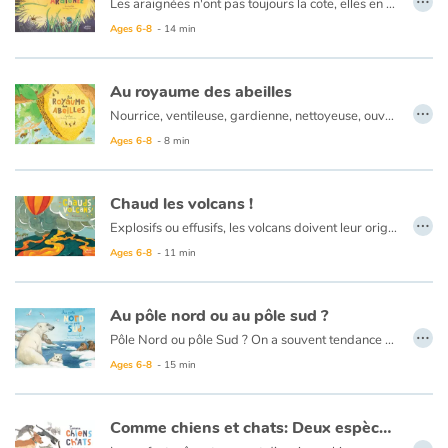
Les araignées n'ont pas toujours la cote, elles en effraient plus d'un ! Et pourtant, on a beaucoup à apprendre de ces tisserandes de génie… Bien que les araignées sont dotées de huit pattes, on les prend souvent pour des insectes. Erreur ! Elles font partie de la famille des arachnides, aux côtés des scorpions et des acariens. Aujourd'hui, on compte près 50 000 espèces d'araignées dans le monde
Ages 6-8
- 14 min
Au royaume des abeilles
…
Nourrice, ventileuse, gardienne, nettoyeuse, ouvrière, maçonne, butineuse... les abeilles ont bien des métiers au cours de leur vie, et toutes participent à la vie de la ruche aux côtés de la reine. Toutes ? Pas vraiment, car sur les plus de 20 000 espèces d'abeilles à travers le monde, seulement 8 ou 10 fabriquent du miel, et les autres vivent en solitaire !
Ages 6-8
- 8 min
Chaud les volcans !
…
Explosifs ou effusifs, les volcans doivent leur origine aux mouvements de l'écorce terrestre.
Ages 6-8
- 11 min
Au pôle nord ou au pôle sud ?
…
Pôle Nord ou pôle Sud ? On a souvent tendance à les confondre. Tous les deux aux extrémités de la Terre, ils sont souvent couverts de glace et leurs noms sont assez similaires : Arctique et Antarctique !
Avec des records de froid, le pôle Sud est pratiquement inhabité. C'est dans les eaux antarctiques que la vie bat son plein !
Ages 6-8
- 15 min
Au contraire, le pôle Nord abrite de nombreuses espèces de plantes, d'animaux, d'insectes aussi bien sur terre que dans ses mers. Des humains ont même réussi à s'établir harmonieusement dans cette région glaciale !
Comme chiens et chats: Deux espèces domestiques
…