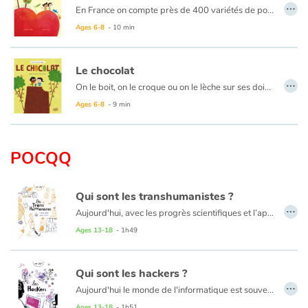
…
En France on compte près de 400 variétés de pommes, ce n’est pas grand-chose en comparaison des 4 000 variétés recensées à l’échelle de la planète… De quoi tomber dans les pommes !
Pour bichonner ces petites reine-ettes, le pomiculteur dispose de différentes tactiques : étêtage des pommiers en hiver, éclaircissage au printemps, filets « paragrêle » pour protéger des intempéries.
Ages 6-8
- 10 min
Mais qu’en est-il de la santé des consommateurs ? Malheureusement, ce sont des fruits qui peuvent connaître jusqu’à plus de 30 produits chimiques ! Heureusement d’autres pomiculteurs font le choix de l'agriculture biologique !
Le chocolat
…
On le boit, on le croque ou on le lèche sur ses doigts… Noir, marron ou blanc, c’est la star de la pâtisserie ! Pour bien le choisir, il suffit de lire l’étiquette : plus il y a de cacao, et meilleure est la tablette !
Ages 6-8
- 9 min
POCQQ
Qui sont les transhumanistes ?
…
Aujourd'hui, avec les progrès scientifiques et l’apparition des nouvelles technologies, la médecine prend parfois des allures de science-fiction. En combinant découvertes médicales et innovations de haute technologie, certains rêvent de transformer l'être humain par la science, d'améliorer la condition humaine, de vivre plus longtemps en bonne santé…
Mais tout n'est pas simple. Si les transhumanistes pensent œuvrer pour le bien de l'humanité, d'autres s’interrogent sur le bien-fondé de cette démarche : doit-on changer la nature de l'homme ? À qui profite réellement cette révolution médicale ? Jusqu’où peut-on aller ?
Ages 13-18
- 1h49
Qui sont les hackers ?
…
Aujourd'hui le monde de l'informatique est souvent incompris alors que nous utilisons quotidiennement ses outils ! Il ne se passe pas un jour sans que nous fassions appel aux nouvelles technologies. Nous travaillons, jouons, communiquons, téléphonons grâce à l'informatique. Et tout cela, nous le devons à la communauté des hackers ! Mais qui sont-ils vraiment ? Pourquoi le hacker est associé à un pirate informatique ?
En fin de livre, un guide de cyberdéfense donnera à chacun les outils pour se protéger et approfondir ses connaissances en informatique.
Ages 13-18
- 1h51