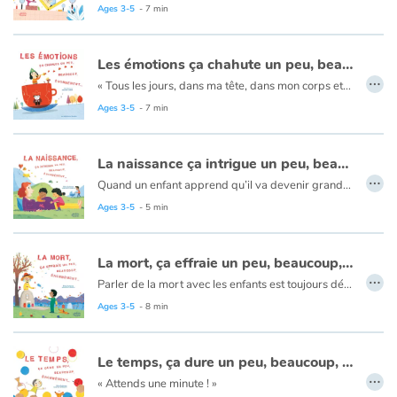
Facile ! Un micron est si minuscule qu’on ne peut le voir à l’œil nu, il faut un puissant microscope ! Un millimètre, c’est la taille d’un grain de sable…
Ages 3-5
- 7 min
À partir d’exemples sensibles et drôles choisis à hauteur d’enfant, cet album met les notions abstraites de mesure et de distance à la portée des plus jeunes.
Les émotions ça chahute un peu, beaucoup, énormément...
…
« Tous les jours, dans ma tête, dans mon corps et dans mon cœur, c'est un tourbillon d'émotions. »
Êtes-vous prêts à faire le tour de douze émotions qui peuvent nous ébranler quotidiennement : l'émerveillement, la colère, la peur, la fierté, la tristesse, l'impatience, l'excitation, la gêne, la surprise, la jalousie, la joie ou encore la sérénité ?
Ages 3-5
- 7 min
En route à l’assaut de ces sentiments impalpables et confus !
Les enfants sont également invités à reconnaître les attitudes ou mimiques associées à chaque émotion, ils pourront ainsi mettre des mots sur ce qu'ils peuvent ressentir.
La naissance ça intrigue un peu, beaucoup, énormément...
…
Quand un enfant apprend qu’il va devenir grande sœur ou grand frère, mille pensées s’agitent dans sa tête. Comment Bébé est-il arrivé là ? Que se passe-t-il dans le ventre de Maman pendant 9 mois ? Et comment Bébé va-t-il sortir ?
Et puis, au fur et à mesure que l’arrivée approche, les questions deviennent plus profondes : Est-ce que mes parents m’aimeront toujours autant ? Quel sera mon rôle auprès de Bébé ?
Ages 3-5
- 5 min
Avec beaucoup de douceur et de tendresse, cet album accompagne les enfants dans cette grande aventure ! Il explique toutes les étapes de la conception d'un bébé, de la naissance, mais aussi du retour à la maison, en répondant à leurs questionnements et en les rassurant.
La mort, ça effraie un peu, beaucoup, énormément...
…
Parler de la mort avec les enfants est toujours délicat ! On ne trouve pas toujours les mots pour s'exprimer, pour les réconforter… Pourtant, la mort fait partie de la vie. Tous les êtres vivants naissent, vivent et meurent, laissant la place aux suivants… C'est ainsi que le cycle de la vie se perpétue de génération en génération. Comment les personnes âgées sont accompagnées en fin de vie ? Que se passe-t-il si on perd ses parents ? N'y-a-t-il qu'une seule façon de réagir à la mort d'un être cher ? Chaque personne a sa façon de vivre son deuil : certains préfèrent être seuls, d'autres sont plus rassurés d'être en groupe afin de partager leur peine ou de se remémorer les bons moments passés avec le défunt. Tout dépend aussi de sa culture, de ses croyances… Une chose est sûre : la mort, ça effraie beaucoup moins quand on en parle !
Sans s'arrêter sur une situation particulière, Rhéa Dufresne aborde le sujet avec douceur et délicatesse. Elle porte un regard tendre et universel qui permettra à chaque lecteur de se retrouver et d'y puiser un peu de réconfort.
Ages 3-5
- 8 min
Le temps, ça dure un peu, beaucoup, énormément
…
« Attends une minute ! »