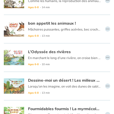
Comme les humains, la reproduction des animaux commence toujours par la rencontre de deux cellules reproductives. Pour les mammifères, tout se passe dans le ventre de la femelle : la fécondation comme la gestation. Ce sont des vivipares ! Parfois la fécondation a lieu dans le ventre de la femelle, mais ensuite le fœtus grandit dans un œuf que la femelle a pondu. Ce sont des ovipares ! Et chez poissons, comment cela se passe-t-il ? La femelle produit des œufs mais ne les pond pas, tout se passe dans son corps ! Ce sont des ovovivipares !
Ages 6-8
- 14 min
bon appetit les animaux !
…
Mâchoires puissantes, griffes acérées, bec crochu... des félins aux rapaces, de la chouette au cormoran, les carnivores sont équipés pour tuer, déchiqueter la chair ou l’avaler tout cru !
Dans la grande famille des végétariens, les herbivores broutent chacun à leur façon : la vache rumine l’herbe, le cheval se régale d’écorces et de bourgeons.
Ages 6-8
- 13 min
Les oiseaux granivores picorent à l’intérieur des cônes de pin. A force de grignoter noix et noisettes, les rongeurs liment leurs incisives qui ne cessent de pousser.
L’Odyssée des rivières
…
En marchant le long d'une rivière, on croise bien des animaux : poissons, insectes, oiseaux, rongeurs… Pour cela, il suffit d'être observateur !
En effet, les lacs et rivières d'eau douce ont un écosystème bien particulier. Chaque être vivant a son rôle à jouer, les plantes procurent de l'oxygène à l'eau et de l'ombre aux poissons, les insectes nettoient la rivière…
Ages 6-8
- 10 min
Si vous avez la chance de passer au bon moment, vous pourrez admirer le ballet des saumons qui remontent la rivière afin d'aller pondre leurs œufs au creux des galets.
Dessine-moi un désert ! Les milieux arides
…
Lorsqu’on les imagine, on voit des dunes de sable à perte de vue et une chaleur accablante. Pourtant, il est loin le temps où l’on pensait les déserts… déserts !
En réalité, ils sont abondamment peuplés et plantes et animaux s’entraident pour survivre aux conditions arides.
Ages 6-8
- 13 min
Lorsqu’enfin il pleut, les succulentes et cactées remplissent leurs feuilles et leurs tiges, l’acacia puise l’humidité grâce à ses racines, et le géant soguaro agit comme un accordéon en se gorgeant d’eau. Slurp !
Fourmidables fourmis ! La myrmécologie
…