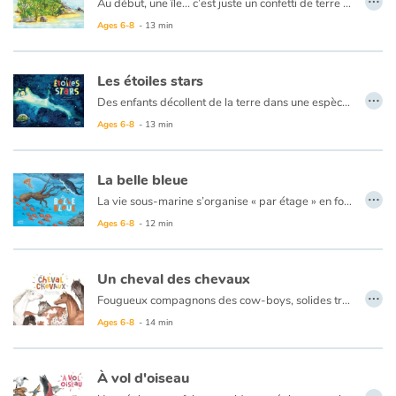
Au début, une île... c’est juste un confetti de terre au milieu de la mer. Au fil du temps, elle est colonisée par les oiseaux, les plantes, les insectes, les animaux... qui vont grandir, vivre et se reproduire.
Peu à peu les espèces évoluent à leur rythme, sans interférences avec le monde extérieur. Isolée, chaque île devient unique avec un écosystème distinct qui lui est propre. C’est d’ailleurs en étudiant ces lieux originaux que Darwin a développé sa fameuse théorie de l’évolution.
Ages 6-8
- 13 min
Embarquement immédiat pour un tour du monde des îles à la rencontre des komodos, lémuriens, tortues géantes et autres espèces endémiques...
Les étoiles stars
…
Des enfants décollent de la terre dans une espèce de navette en forme de planète vitrée dont on devine qu'elle contient notre monde en modèle réduit. Ils vont à la découverte de l'espace et de ses merveilles. Ils croisent aussi bien le monde présent, que le passé et que le futur angoissant de notre galaxie.
Dans cet album très coloré et sous la forme d'une aventure, voilà un documentaire accessible à tous : les petits y trouveront des illustrations pleines de couleurs et s'amuseront à retrouver à chaque page le vaisseau des explorateurs, tandis que les plus grands comprendront un peu mieux les phénomènes du ciel.
Ages 6-8
- 13 min
On passe allègrement de l'histoire de la compréhension de l'astronomie, au big bang à la nomination des constellations et on va jusqu'au bout de la vie de notre terre et l'explication de sa fin prévisible… mais sans crainte puisque ce n'est pas pour tout de suite et que peut-être à ce moment notre monde aura trouvé une nouvelle planète sur laquelle s'établir. C'est en tous les cas ce que suggère ce documentaire qui finit sur la fameuse maxime de Lavoisier :
« Rien ne se perd, rien ne se crée... tout se transforme... »
La belle bleue
…
La vie sous-marine s’organise « par étage » en fonction de la pénétration du soleil dans l'océan. Près de la surface : de grandes “nurseries”. Cachés dans le sable : des crustacés, des poissons plats et coquillages. En pleine mer, les sardines vivent en bancs pour se protéger de leurs prédateurs… Dans les grandes profondeurs, des créatures aux énormes gueules et dents pointues rôdent à la recherche de leurs proies. Comment chacun trouve-il sa place dans la grande et belle bleue ? Qui mange quoi ?
Ages 6-8
- 12 min
Un cheval des chevaux
…
Fougueux compagnons des cow-boys, solides travailleurs des champs ou gracieuses montures de clubs hippiques, tous les chevaux ont un ancêtre commun : l’Eohippus.
Le cheval est un animal grégaire. Il a besoin de ses congénères pour se rassurer ou pour jouer. Il n’a ni « pattes » ni « gueule » ni « museau » mais une « bouche », un « nez » et des « pieds ». Il hennit et parle surtout avec ses oreilles : pointées vers l’avant, il est concentré ; couchées sur l’encolure, attention il est en colère
Ages 6-8
- 14 min
À vol d'oiseau
…