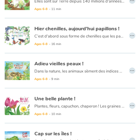
Elles sont sur Terre depuis 140 millions d'années, et pourtant, elles n'ont pas fini de nous surprendre. Oh il ne faut pas se fier à leur petite taille, les fourmis sont dotées d'extraordinaires capacités : elles sont très rapides et peuvent porter jusqu'à 50 fois leur propre poids.
Mais ça ne s'arrête pas là ! Elles sont également très intelligentes. Dans la fourmilière, chacun a sa place et son rôle à jouer.
Ages 6-8
- 11 min
La reine pond tous les œufs de la colonie qui deviendront des larves, puis des nymphes enfermées dans des cocons avant de devenir des fourmis. Les ouvrières sont divisées en plusieurs castes : les soldates, les nourrices, les fourrageuses, les gardiennes. Pour ce qui est des mâles, leur rôle est de procréer.
Pour communiquer, elles utilisent les odeurs appelées phéromones. Un intrus ? Un danger ? Une source de nourriture à proximité ? Le message passe très vite et tout le monde est courant !
Hier chenilles, aujourd’hui papillons !
…
C’est d'abord sous forme de chenilles que les papillons font leurs premiers pas. Ils s'enferment ensuite dans une chrysalide. Passé quelques jours, le cocon se craque et un papillon déploie ses ailes… la métamorphose est faite !
Pour réussir cet exploit, les chenilles usent d'artifices afin d'échapper aux prédateurs : poils à gratter, couleurs discrètes ou au contraires vives pour effrayer, certaines avancent même masquées !
Ages 6-8
- 16 min
Certains papillons comme les sphinx sont capables de d'atteindre les 80 km/h ! D'autres parcourent des milliers de kilomètres ! On utilise même des cocons pour faire de la soie !
Adieu vieilles peaux !
…
Dans la nature, les animaux sèment des indices de leur passage. Quelques plumes par-ci, quelques poils par-là, des lambeaux de peaux juste ici et des morceaux de carapace juste là... C'est ce que l'on appelle les mues ! Tout au long de leur vie et au cours de l'année, insectes, crustacés, reptiles et mammifères évoluent.
Ages 6-8
- 9 min
Une belle plante !
…
Plantes, fleurs, capuchon, chaperon ! Les graines ont besoin de protection. Les fruits sont leur cocon. Lorsque le fruit est bien mûr, il s’écrase sur le sol. Le noyau ou la graine s’enfonce dans la terre et traverse la période de dormance.
Ages 6-8
- 10 min
Cap sur les îles !
…