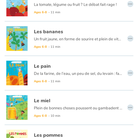
…
La tomate, légume ou fruit ? Le débat fait rage !
La tomate nous vient des Amériques, arrivée par bateau à la fin du XVe siècle, elle est d'abord utilisée comme plante d’agrément dans les jardins avant qu'on ose croquer dedans.
Ages 6-8
- 11 min
Jaune, rouge, petite ou grosse, ronde ou allongée… À chaque variété son goût !
La tomate est une plante de la belle saison ! Si aujourd'hui on peut en trouver sur nos étals été comme hiver, c'est parce que certains cultivateurs les font pousser sous serre pour les protéger du froid, en les arrosant abondamment… Pas terrible niveau goût, ni pour la planète !
Les bananes
…
Bien heureusement, des agriculteurs choisissent de suivre le rythme de la nature. Et ça se ressent dans l’assiette !
Un fruit jaune, en forme de sourire et plein de vitamines… C'est la banane !
Bien que la banane pousse dans la nature depuis plus de 7 000 ans, cela ne fait que 200 ans que nous la consommons.
Ages 6-8
- 11 min
Aussi étrange que cela puisse paraître, le bananier n'est pas arbre mais une herbe géante… vraiment géante ! Elle grimpe jusqu'à 10 mètres en quelques mois !
Le hic, c'est que la culture intensive de la banane a infesté les sols et les eaux d’insecticide ! Aujourd'hui, ce produit est interdit ! Ouf !
Le pain
…
Depuis les producteurs ont trouvé des solutions pour lutter contre les nuisibles sans risque pour la planète. Quelles sont leurs techniques ?
De la farine, de l’eau, un peu de sel, du levain : fabriquer du pain, c’est enfantin. Oui mais… la farine… d’où vient-elle ? Du blé ! Et le blé, comment le cultive-t-on ? En respectant la terre ou pas ?
Ages 6-8
- 11 min
Le miel
…
Plein de bonnes choses poussent ou gambadent dans la nature pour finir dans nos assiettes. Elles viennent d’où ? Elles passent par où ? Comment se régaler des meilleurs produits ?
Ages 6-8
- 10 min
Les pommes