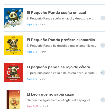
Fable, myth, literature and poetry
El Pequeño Panda sueña en azul
Princesses and princes, kings, queens and dragons
…
El Pequeño Panda sueña en azul y descubre el mar...
Ages 3-5
- 7 min
Ogres, monsters and witches
Heroines and Heroes
El Pequeño Panda prefiere el amarillo
…
El Pequeño Panda ha decidido que el amarillo es su color preferido. ¿Por qué?, quiere saber Mamá Panda. Entonces, el Pequeño Panda empieza a enumerar todas las razones por las que el amarillo es un color espectacular. Pero hay una razón secreta, ¡y solo te la va a contar a ti! Sumérgete sin demora en el universo divertido y poético de Pequeño Panda descubre los colores, una serie de libros narrados y animados para los más pequeños.
Ecology, nature, seasons
Ages 3-5
- 7 min
The animals
El pequeño panda es rojo de cólera
…
El pequeño panda es rojo de cólera porque nada se pasa como lo quiere
Travel, epic, investigation, adventure
Ages 3-5
- 7 min
Around the world
El León que no sabía cazar
…
Learning
Disponible également en Anglais et Espagnol.
Ages 9-12
- 14 min