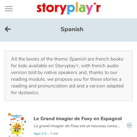
Connexion
Menu
Contenu
Recherche
Bibliothèque
Bas
de
page
Menu
➜
FR
Spanish
Log in
Try for free
All the books of the theme
Spanish
are french books
for kids available on Storyplay'r, with french audio
version told by native speakers and, thanks to our
Library
reading module, we propose you for these stories a
reading and pronunciation aid and a version adapted
for dyslexics.
Awards
Home
Le Grand imagier de Foxy en Espagnol
…
Tales and classics in french
Le grand imagier de Foxy
est un nouveau concept pour découvrir l’espagnol à partir de 4 ans avec Foxy, Tom et Nina. Composé de 15 doubles pages thématiques illustrées, cet imagier est innovant : la page de gauche présente le vocabulaire illustré, la page de droite contextualise les mots dans une mise en scène amusante. La version audio permet d’écouter les mots, les dialogues et les chansons. Un album complet et attrayant pour s’initier au vocabulaire basique de l’espagnol dès le plus jeune âge.
Ages 3-5
- 7 min