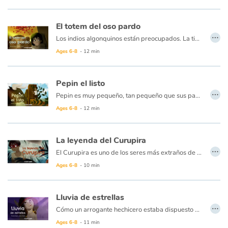
Catalogue anglais
El totem del oso pardo
…
Los indios algonquinos están preocupados. La tierra está tan profundamente dormida en la nieve del gran invierno que la primavera no llegará. La presa es escasa, la pesca es difícil en los lagos helados y las reservas de alimentos se reducen en las casas... ¿Qué hacer? Los ancianos dicen que deberíamos ir en busca de un oso legendario, el oso pardo más viejo del bosque. Dicen que su poder es tan grande que puede cambiar las estaciones ... El joven Isha Garra de oso se embarca en su rastro...
Ages 6-8
- 12 min
Contraste +
Pepin el listo
…
Help
Pepin es muy pequeño, tan pequeño que sus padres tienen miedo de que algo le suceda si sale de casa. Pero, ¿cómo conocer su valor si nunca enfrenta ningún obstáculo? Entonces sus padres acuerdan dejarlo salir y él se va con un amiga mariquita... ¡El mundo es vasto y peligroso para una persona tan pequeña! pero con inteligencia y sentido común, Pepin logrará conseguir lo que quiere! ¡Incluso domar al gran toro salvaje!
Ages 6-8
- 12 min
Home
La leyenda del Curupira
Family
…
El Curupira es uno de los seres más extraños de la selva brasileña. Protector de la flora y la fauna, persigue y castiga a quienes destruyen la naturaleza. El joven Cuchui, quien duda de su existencia, decide ir a buscarlo...
Ages 6-8
- 10 min
Schools
Libraries
Lluvia de estrellas
…
Cómo un arrogante hechicero estaba dispuesto a sacrificar su aldea para cumplir sus sueños de poder y provocó la desaparición de las estrellas sobre la llanura ... Gracias a los lazos de paz y coraje que unen a sus habitantes, la aldea tendrá que convencer a Lluvia de estrellas, la hija del Gran Espíritu, para que traiga de vuelta las estrellas al cielo nocturno.
Videos & Tutorials
Ages 6-8
- 11 min