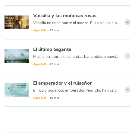
Vassilia y las muñecas rusas
…
Vassilia no tiene padre ni madre. Ella vive en la pobreza, trabajando duro sin dejar de lado su bondad. Un día, para agradecerle por su ayuda, un viejo jorobado le da un pedazo de madera y dice estas palabras: "Toca tres veces sobre la madera y aparecerá Mamouschka" Con Mamouschka, la muñeca mágica, la vida de Vassilia nunca volverá a ser lo mismo, especialmente porque una muñeca rusa a menudo oculta a otra... y a otra... ¡y a otra!
Ages 6-8
- 12 min
El último Gigante
…
Muchas criaturas encantadas han poblado nuestro mundo antes que nosotros... Hace mucho tiempo, e incluso antes que eso, el último de los gigantes de piedra del planeta había hecho su hogar en el fin del mundo, la Patagonia. Era tan alto que usaba un volcán cercano como una olla para preparar su sopa de piedra... Cada vez que hervía, el volcán entraba en erupción, destruyendo todo en su camino, calentando la atmósfera...
Ages 6-8
- 12 min
El emperador y el ruiseñor
…
El rico y poderoso emperador Ping Chu ha vuelto a sonreir desde que un pequeño ruiseñor se hizo su amigo y le canta para enternecer su corazón. Sin embargo, cuando un reino distante le ofrece un ave mecánica hecha de oro y diamantes, el deslumbrado emperador abandona a su pequeño amigo.
El ruiseñor real recupera su libertad. El tiempo pasa... pero, ¿podrá un juguete reemplazar una hermosa amistad?
Ages 6-8
- 10 min