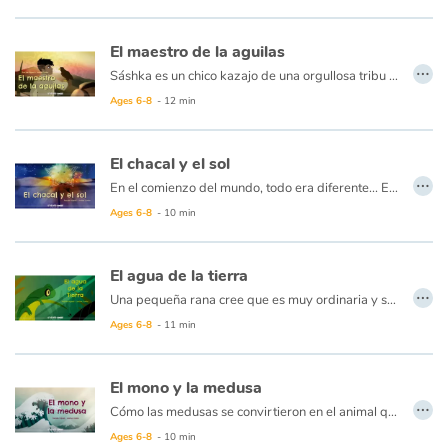
El maestro de la aguilas
…
Sáshka es un chico kazajo de una orgullosa tribu de jinetes nómadas que erigían sus yurtas al pie de majestuosas montañas, sueña con algún día domar un águila dorada y cazar con ella, como su padre y el padre de su padre. Cuando se encuentra con un águila herida, la protege e intenta sanarla. Una de sus alas cuelga miserablemente, su padre le es sincero, y le dice que el ave nunca será bueno para nada más que andar torpemente por la aldea y ser el hazmerreír de las familias de cazadores. Pero Sáshka persiste porque ve mucho más que eso en los ojos del ave...
Ages 6-8
- 12 min
El chacal y el sol
…
En el comienzo del mundo, todo era diferente... El sol aún no vivía en el cielo, vivía en la tierra, entre las bestias y las flores. Pero hacía tanto calor que todos huyeron, dejando al sol solo con su único amigo, el chacal.
Ages 6-8
- 10 min
El agua de la tierra
…
Una pequeña rana cree que es muy ordinaria y se desespera por atraer la atención de los otros animales. cuando descubre que puede crecer infinitamente al beber el agua del río, empieza a beber toda el agua de la tierra hasta la última gota, para poner al mundo a sus pies...
Ages 6-8
- 11 min
El mono y la medusa
…
Cómo las medusas se convirtieron en el animal que hoy conocemos ...
La hija del terrible rey de los mares se está dejando morir de hambre, enferma y cansada de la comida de mar. La medusa es enviada en una misión a tierra firme para encontrar y traer el hígado de un mono, el único remedio para la enfermedad de la princesa...
Ages 6-8
- 10 min