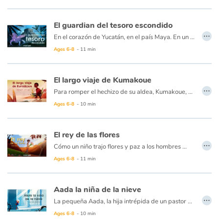
El guardian del tesoro escondido
…
En el corazón de Yucatán, en el país Maya. En un cenote escondido vive una misteriosa criatura, guardiana del tesoro de una antigua civilización. En la oscuridad, espera con ansias el paso del sol, cuyos rayos solo pueden alcanzar las profundidades de su cueva una vez al año. Ese día se acerca y esta vez la criatura está decidida a hacer todo lo posible para mantener esta luz que la calienta y le permite disfrutar de sus tesoros... ¿Pero puede un hombre capturar al sol? ¿Y aún más, quedarse con él?
Ages 6-8
- 11 min
El largo viaje de Kumakoue
…
Para romper el hechizo de su aldea, Kumakoue, el pequeño guerrero Zulu, debe emprender un gran viaje. Gracias a su coraje, se hará amigo de Kombaku, el elefante solitario, y Lilangani, el mono de manos azules. Con la fuerza de uno, y la magia del otro, salvará a su aldea y se convertirá en un héroe, que aún así, no es más alto que dos tambores, uno sobre otro...
Ages 6-8
- 10 min
El rey de las flores
…
Cómo un niño trajo flores y paz a los hombres ...
Un niño pequeño, criado en un desierto triste y estéril, sueña constantemente con leyendas contadas por los ancianos... En el pasado, el mundo era alegre y colorido, los animales y las flores vivían en la pradera ... Hasta que el Gran Mago, decepcionado por el comportamiento de la gente, decidió irse, y fue a las montañas más altas, llevándose todas las maravillas de la naturaleza... Reuniendo su coraje, el joven decide ir y encontrar al gran mago para traer flores y paz a su gente.
Ages 6-8
- 11 min
Aada la niña de la nieve
…
La pequeña Aada, la hija intrépida de un pastor de renos, vive en una aldea a orillas de un gran lago helado en Laponia. Un día, la niña ve un extraño movimiento cerca a la orilla, y, desafiando la prohibición de su padre, inclina su cabeza sobre el agua...
Ages 6-8
- 10 min