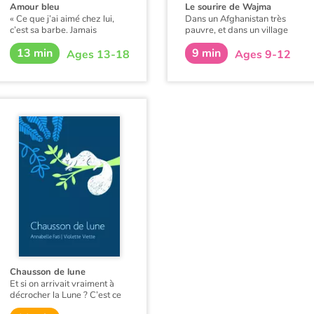
Amour bleu
Le sourire de Wajma
« Ce que j’ai aimé chez lui,
Dans un Afghanistan très
c’est sa barbe. Jamais
pauvre, et dans un village
auparavant, je n’avais fait
trop pauvre, il arrive qu’une
13 min
9 min
attention aux barbes des
famille se voit contrainte de
Ages 13-18
Ages 9-12
hommes. Je crois même que
céder sa jeune fille Wajma à
je ne les aimais pas. La sienne
un homme riche et lointain.
au contraire m’a émue, je n’ai
Mais il arrive aussi qu’au
pas su résister à son bleu roi
cours d’un long voyage,
et profond comme la nuit… »
Wajma fasse une étrange
rencontre et que son destin
Une Barbe Bleue
soit bouleversé.
contemporaine à l'heure où
les féminicides sont plus que
jamais dénombrés et leur
dénonciation enfin diffusée.
Chausson de lune
Et si on arrivait vraiment à
décrocher la Lune ? C’est ce
que Lubin a fait malgré lui !