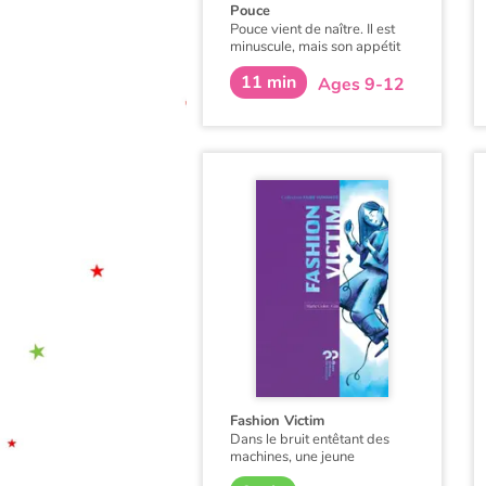
Pouce
Pouce vient de naître. Il est
minuscule, mais son appétit
n'a pas de limites.
11 min
Ages 9-12
Un conte philosophique et
écologique
qui questionne les
sociétés à bout de souffle à
force de conquérir le monde.
Le tout petit d'homme
devient un redoutable
prédateur. À force de
dévorer, grandir et grossir, il
ne lui reste pour vivre qu'un
monde dévasté et hostile.
Pourtant, l'espoir n'a pas
disparu...
Fashion Victim
Dans le bruit entêtant des
machines, une jeune
adolescente, ouvrière textile