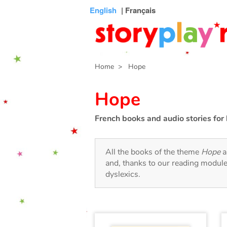
Connexion
Menu
Contenu
Recherche
Bibliothèque
Bas
English
| Français
de
page
Home
> Hope
Hope
French books and audio stories for 
All the books of the theme
Hope
a
and, thanks to our reading module
dyslexics.