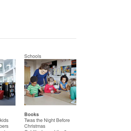
2 textes qui interrogent sur
notre système sociétal qui
tend à nous déshumaniser - 2
histoires enlacées dans les
bras de nos rapports
humains, entre richesses,
diversité et harmonie, entre
les possibles et une réalité.
Schools
Books
 kids
Twas the Night Before
bers
Christmas