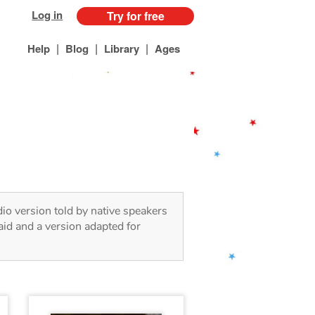
Log in
Try for free
|
|
|
Help
Blog
Library
Ages
dio version told by native speakers
aid and a version adapted for