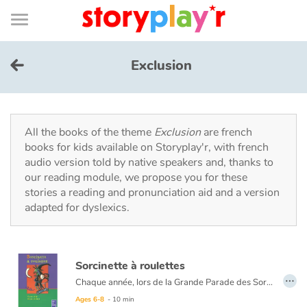
Connexion
Menu
Contenu
Recherche
Bibliothèque
Bas
de
page
Menu
➜
FR
Exclusion
Log in
Try for free
All the books of the theme
Exclusion
are french
books for kids available on Storyplay'r, with french
audio version told by native speakers and, thanks to
Library
our reading module, we propose you for these
stories a reading and pronunciation aid and a version
adapted for dyslexics.
Awards
Home
Sorcinette à roulettes
…
Tales and classics in french
Chaque année, lors de la Grande Parade des Sorciers, les Dubalai remportent le Chaudron d'Or ! Mais la cadette, Sorcinette, ne semble pas très douée et loupe tous ses sorts. Pourtant, cette année, Sorcinette doit participer au concours. Sa famille est très inquiète...
Ages 6-8
- 10 min