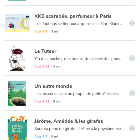
Catalogue anglais
KKB scarabée, parfumeur à Paris
…
Il ne faut pas se fier aux apparences ! Karl Klaus Bouzy, dit KKB, est un scarabée de la famille des bousiers, ceux qui fouillent et se nourrissent du crottin. Mais au caca, KKB préfère les fleurs, et a pour ambition de devenir parfumeur. Pour cela il doit quitter les siens, et partir tenter sa chance à Paris. On lui recommande l’adresse de Marcelle, une fourmi qui pourrait l’aider à s’installer. Mais arrivé chez elle, on le tient à distance, car un bousier sent forcément le fumier. Bouzy, malgré les préjugés, parviendra-t-il à convaincre et à réaliser son rêve : devenir parfumeur ?
Ages 6-8
- 5 min
Contraste +
Le Tuteur
…
Help
Y’a des moches, des beaux, des riches des pauvres, des chanceux, des poisseux, des joyeux, des malheureux, des égoïstes et des généreux. Marco trouve que c’est injuste...
Ages 9-12
- 4 min
Home
Un autre monde
Family
…
Les obscurcis sont un peuple de petits êtres vivant au fond d'un puits. Dans l'obscurité, ils ne savent pas à quoi ils ressemblent, pensent que les parois du puits sont les limites de leur univers et que son entrée éblouissante est une lune fontaine. Un jour d'orage, une branche enflammée par la foudre tombe au fond du puits, éclairant un des leurs...
Ages 9-12
- 8 min
Schools
Libraries
Jérôme, Amédée & les girafes
…
Sous sa peau de girafe, Jérôme a la physionomie d’un ours. Son pelage tacheté l’incite alors à se tourner du côté de celles qu’il pense être ses congénères. Lorsqu’elles lui demandent, « t’es qui toi ? », Jérôme leur répond « une girafe pardi » ! Mais les belles au long cou ne l’entendent pas de la sorte : après concertation, elles déclarent que « bien que monsieur soit vêtu de taches et d’orange », elles le considèrent comme un ours. Abattu, le pauvre se rend donc au rocher de ses frères plantigrades. Là-bas encore et au vu de leur épouvante, il comprend n’être pas des leurs. Seule l’arrivée d’Amédée, une girafe à l’allure d’éléphant, tirera Jérôme de sa douloureuse solitude. Les deux s’en iront fonder un nouveau troupeau de girafes… atypiques. Certaines d’entre elles auront un physique d’oiseau, de rhinocéros ou de lion ; mais qu’importe ?
Videos & Tutorials
Ages 3-5
- 9 min