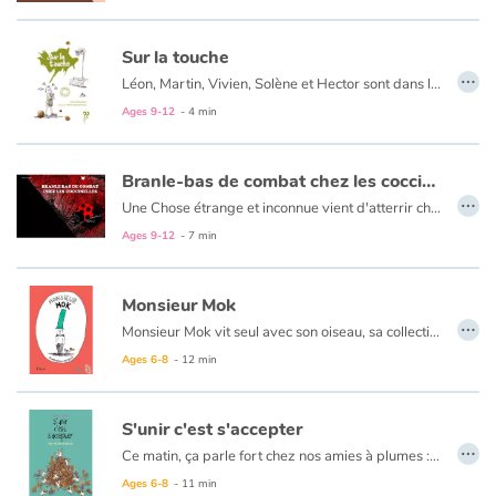
Arts, space, activities
Sur la touche
Documentaries
…
Léon, Martin, Vivien, Solène et Hector sont dans la même équipe de basket. Il n’y a qu’Hector qui sait jouer... enfin ça, c’est lui qui le dit.
With the family
Ages 9-12
- 4 min
Daily life and hobbies
Branle-bas de combat chez les coccinelles
…
Une Chose étrange et inconnue vient d'atterrir chez les coccinelles... D'abord curieuses, bientôt inquiètes et finalement terrorisées, c'est le branle-bas de combat chez les coccinelles !
At school
Ages 9-12
- 7 min
Festivals and events
Monsieur Mok
…
Love and friendship
Monsieur Mok vit seul avec son oiseau, sa collection de boîtes et son arbre. Il a décidé de ne plus sortir de chez lui. Jusqu’au jour où…
Ages 6-8
- 12 min
Social issues
S'unir c'est s'accepter
Emotions and feelings
…
Ce matin, ça parle fort chez nos amies à plumes : Marinette veut changer de couleur… Il n’en faut pas plus pour affoler la basse-cour.
Ages 6-8
- 11 min
Formats and illustrations