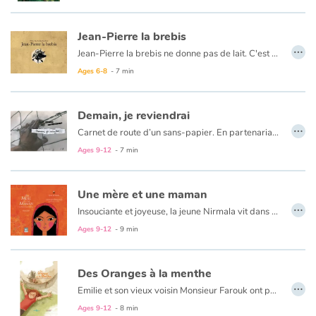
Jean-Pierre la brebis
…
Jean-Pierre la brebis ne donne pas de lait. C'est ennuyeux. Jean-Pierre se sent comme une brebis ratée. Mais il sait aussi que le berger l'aime bien : ils partagent des histoires, sont ensemble durant la préparation du fromage et s'endorment côte à côte. Et une nuit, le loup menace le troupeau. Ni une, ni deux, Jean-Pierre part au péril de sa vie.
Ages 6-8
- 7 min
Demain, je reviendrai
…
Carnet de route d’un sans-papier. En partenariat avec Réseau Education Sans Frontières.
Ages 9-12
- 7 min
Une mère et une maman
…
Insouciante et joyeuse, la jeune Nirmala vit dans un petit village de l'Inde. Un jour, sa vie bascule et change à tout jamais. Dans cette contrée lointaine, les coutumes ancestrales sont parfois cruelles, et ce qui est un bonheur devient un malheur pour cette jeune femme encore enfant. Seuls son courage et l'amour immense qu'elle renferme transformeront sa vie, celle de l'enfant qu'elle porte, celle de cette autre maman qui attend par-delà les frontières.
Ages 9-12
- 9 min
Des Oranges à la menthe
…
Emilie et son vieux voisin Monsieur Farouk ont peu en commun si ce n'est que les gens murmurent sur leur passage. Emilie est fille de parents séparés et Monsieur Farouk vient de là-bas, de ceux dont on parle à la télé. Après un échange de sourires un jour d'été, Monsieur Farouk invite la petite fille à prendre le thé dans son jardin fleuri. À chaque gorgée, elle découvre de nouvelles sensations, des saveurs et des souvenirs insoupçonnés.
Ages 9-12
- 8 min