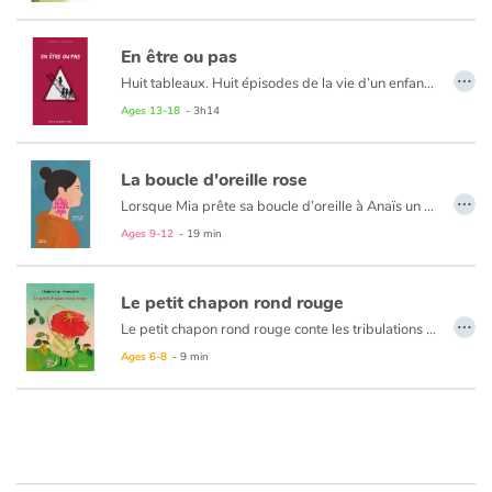
En être ou pas
…
Huit tableaux. Huit épisodes de la vie d’un enfant, en marche vers l’âge adulte. Huit chapitres qui se répondent et tournent autour du même questionnement : Qui est-il ? Un amoureux qui, à 8 ans, a commis un acte impardonnable ? Un cancre si désespérant qu’on inventa pour lui les notes négatives ? Un intrus, un fraudeur, un imposteur ? Un courageux qui se révolte quand il le faut ? Un lâche qui obéit même s’il désapprouve ? Un éventuel rugbyman ? Un improbable footballeur ? Un délateur responsable d’un abominable châtiment corporel...
Avec délicatesse et acuité, Pierre Leterrier met en scène les affres de la quête d’identité.
Ages 13-18
- 3h14
La boucle d'oreille rose
…
Lorsque Mia prête sa boucle d’oreille à Anaïs un matin d’automne, elle ne se doute pas que sa vie et celle de tous les habitants de son village s’apprête à basculer. Ce bijou d’apparence inoffensif devient au fil des saisons le symbole d’un ralliement. Les interdits se multiplient, les dénonciations aussi. Le poids de la boucle d’oreille rose devient de plus en plus lourd à porter. Mia et sa famille suivront-ils le mouvement ou décideront-ils de remonter la rivière à contre courant ?
Ages 9-12
- 19 min
Le petit chapon rond rouge
…
Le petit chapon rond rouge conte les tribulations d’un enfant un peu un peu plus gros, un peu plus empoté, un peu plus timide que les autres qui subit d’abord les railleries de toute une basse-cour avant de susciter l’admiration de ceux qui se moquaient de lui. C’est une fable très drôle, très ingénieuse et tendre qui, en parlant de poules, de loup, du petit chaperon rouge, réussit à aborder avec finesse la question de la différence et à la rendre vraiment accessible aux jeunes lecteurs.
Ages 6-8
- 9 min