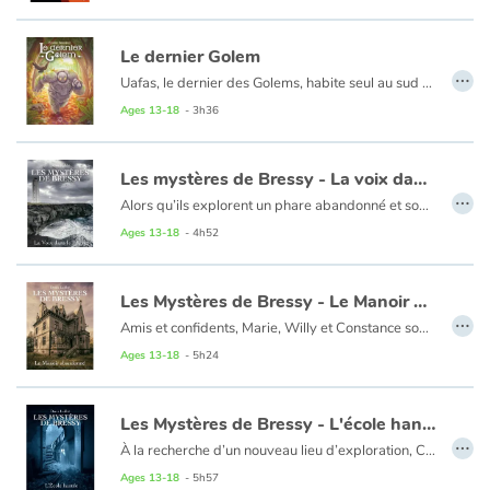
Catalogue anglais
Le dernier Golem
…
Uafas, le dernier des Golems, habite seul au sud de Galway. Libéré de son maître depuis des siècles après lui avoir désobéi, il vit paisiblement dans la campagne irlandaise, mais depuis quelque temps, sa pierre tendre et calcaire s’érode. Il est temps d’agir s’il ne veut pas mourir. Avec l’aide d’un corbeau bavard et d’une souris soudain dotée de parole, sur les ordres d’un mage douteux, il va partir à la recherche de la plante qui saura le rendre imperméable. Seulement, le monde moderne n’a rien d’amical et son voyage va lui apprendre à détester les routes et craindre les chasseurs de magie. Le prix vaut-il bien tous les sacrifices qu’il fera en chemin ?
Ages 13-18
- 3h36
Contraste +
Les mystères de Bressy - La voix dans le phare
…
Help
Alors qu’ils explorent un phare abandonné et son mystérieux cimetière de bateaux, Constance, Marie et Willy sont témoins d’événements terrifiants. Un cri sinistre trouble leur exploration, suivi de la vision d’une silhouette spectrale dans l’obscurité d’une carcasse. Déterminés à percer les secrets du phare et des légendes qui l’entourent, les adolescents plongent dans une enquête périlleuse. Qui sont les pillards d’épaves dont parlent les rumeurs anciennes ? Cette série Urbex est la première de son genre. Entre préservation du patrimoine, fantastique et enquête, « Les Mystères de Bressy » vous emmène un peu plus loin dans l’art de l’exploration urbaine.
Ages 13-18
- 4h52
Home
Les Mystères de Bressy - Le Manoir abandonné
Family
…
Amis et confidents, Marie, Willy et Constance sont inséparables. Ils sillonnent l’île de Bressy à la recherche des meilleurs endroits à explorer. Mais leur aventure prend un tour inattendu lorsqu’ils font une étrange découverte dans les tunnels de l’inquiétant manoir des De Candolle. S’ensuit une enquête pleine de rebondissements et de révélations aux frontières du fantastique. Inspirée de faits réels, cette série Urbex est la première de son genre. Entre préservation du patrimoine, fantastique et enquête, « Les Mystères de Bressy » vous emmène un peu plus loin dans l’art de l’exploration urbaine.
Ages 13-18
- 5h24
Schools
Libraries
Les Mystères de Bressy - L'école hantée
…
À la recherche d’un nouveau lieu d’exploration, Constance, Marie et Willy passent les portes de la plus ancienne école de l’île, l’appareil photo au poing. Le bâtiment ravagé par les flammes plusieurs décennies auparavant et interdit d’accès, dévoile ses funèbres secrets et sème le trouble. Quelle est cette étrange silhouette fantomatique qui suit le trio ? Quels nouveaux dangers devront-ils affronter pour faire éclater la vérité au grand jour ? Cette série Urbex est la première de son genre. Entre préservation du patrimoine, fantastique et enquête, « Les Mystères de Bressy » vous emmène un peu plus loin dans l’art de l’exploration urbaine.
Videos & Tutorials
Ages 13-18
- 5h57