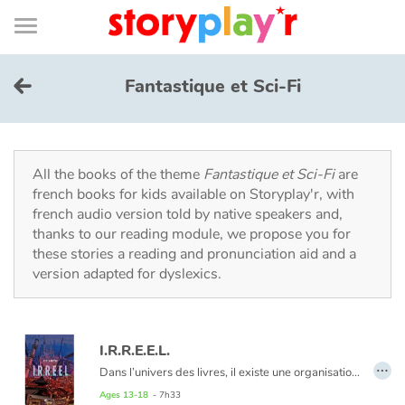
Connexion
Menu
Contenu
Recherche
Bibliothèque
Bas
de
page
Menu
➜
FR
Fantastique et Sci-Fi
Log in
Try for free
All the books of the theme
Fantastique et Sci-Fi
are
french books for kids available on Storyplay'r, with
french audio version told by native speakers and,
Library
thanks to our reading module, we propose you for
these stories a reading and pronunciation aid and a
version adapted for dyslexics.
Awards
Home
I.R.R.E.E.L.
…
Tales and classics in french
Dans l’univers des livres, il existe une organisation secrète qui veille à ce que les histoires se déroulent comme elles ont été écrites. Elle a pour nom l’IRREEL : l’Institution de Régulation Romanesque des Êtres et Énergies des Livres.
Ages 13-18
- 7h33