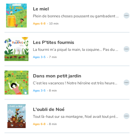
Le miel
…
Plein de bonnes choses poussent ou gambadent dans la nature pour finir dans nos assiettes. Elles viennent d’où ? Elles passent par où ? Comment se régaler des meilleurs produits ?
Ages 6-8
- 10 min
Les P'tites fourmis
…
La fourmi m’a piqué la main, la coquine… Pas du tout ! Les fourmis sont des insectes extraordinaires ! Dans la fourmilière, la vie ne s’arrête jamais : naissances, transformations, récoltes, nettoyages… Chaque fourmi joue un rôle et celui-ci pourra évoluer : les ouvrières-nourrices deviennent des bâtisseuses, des éleveuses de pucerons, des guerrières face aux prédateurs… La reine reproductrice fondera un nouveau nid ! Toute une organisation pour le bien de la colonie entière…Un album à destination des plus jeunes pour découvrir la vie fascinante de ces petites bêtes !
Ages 3-5
- 7 min
Dans mon petit jardin
…
C’est les vacances ! Notre héroïne est très heureuse de rejoindre ses grands-parents, surtout que papi lui a réservé une belle surprise : un carré de potager juste pour elle ! Elle s’en occupera toute seule ! D’abord, préparer le sol : pour cela, il faut bêcher, retourner, aérer… c’est sportif de jardiner ! Ensuite, semer et arroser… C’est rigolo de s’asperger les pieds ! Elle choisit ses plantes avec soin : des soucis et du persil pour éloigner les pucerons, du thym pour attirer les papillons et les abeilles. Mais qui voilà ? Des fourmis, des vers de terre, un lapin… Une plongée poétique et documentée dans l’univers du potager, lieu de complicité entre la Nature et les Hommes.
Ages 3-5
- 8 min
L'oubli de Noé
…
Tout là-haut sur sa montagne, Noé avait tout prévu en cas de déluge. Il avait construit une arche gigantesque prête à accueillir sa famille et un couple de chacun des animaux de la Terre. Un jour, des trombes d’eau commencèrent à tomber et l’eau monta à un niveau inquiétant. C’était le moment, Noé décida d’embarquer. Mais un étrange sentiment l’envahit : il était persuadé d’avoir oublié quelque chose mais ne savait pas quoi. Noé décida alors de faire le tour de toutes les cales de son immense bateau pour tenter de trouver ce qu’il avait oublié…
Ages 6-8
- 8 min