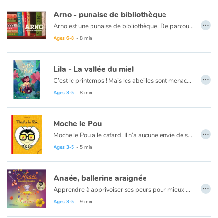
C’est parti pour une farandole de déguisements, plus loufoques les uns que les autres.
Arno - punaise de bibliothèque
…
Arno est une punaise de bibliothèque. De parcourir les livres
qui l’entourent, il est devenu spécialiste en mathématiques, arts
Ages 6-8
- 8 min
martiaux, cuisine, dessin… Mais il reste une chose qu’il ne connaît
pas : l’Oasis. Un lieu fantastique où il a toujours rêvé d’aller.
Lila - La vallée du miel
…
Il est grand temps de se mettre en route !
C’est le printemps ! Mais les abeilles sont menacées... La reine Waoudor et son ami.e Atchoumtéssouè n’arrivent plus à se débarrasser du puissant Chimikomôch.
La Vallée du miel est le deuxième album de la collection Lila, une petite fille aux super-pouvoirs. À chaque sortie avec ses deux mamans, elle est propulsée dans une aventure écologique et fantastique.
Ages 3-5
- 8 min
Moche le Pou
…
Moche le Pou a le cafard. Il n’a aucune envie de se lever. À l’école des Petits-Buissons, personne ne joue avec lui. Mais aujourd’hui, une nouvelle élève, Petite Puce, est accueillie… Deviendra-t-elle son amie ?
Ages 3-5
- 5 min
Anaée, ballerine araignée
…
Apprendre à apprivoiser ses peurs pour mieux grandir. Léandre est un hippocampe qui redoute tout ce qui est nouveau et a souvent peur de l'inconnu. Lorsqu'il apprend que sa classe va se rendre en sortie au parc de La Ronde des mers, la panique le gagne. Heureu-sement, son enseignante, Madame Perle, lui offre des conseils précieux pour apaiser les vagues agitées de son cœur. Parviendra-t-il à surmonter son anxiété ?
Un livre qui aborde le thème de l'anxiété face à l'inconnu et qui fournit des clés pour mieux la gérer.
Ages 3-5
- 9 min