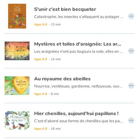
S'unir c'est bien becqueter
…
Catastrophe, les insectes s'attaquent au potager du poulailler ! Pas de panique, Marcel le coq a une idée de génie : il asperge tout d'anti-mouche... et tombe immédiatement malade après avoir mangé une salade. Les poules sont unanimes, il faut trouver une autre solution pour protéger les plantations. Mais entre plantivores et bestiolivores, pas facile de se mettre d'accord !
Ages 6-8
- 13 min
Mystères et toiles d'araignée: Les aranéides
…
Les araignées n'ont pas toujours la cote, elles en effraient plus d'un ! Et pourtant, on a beaucoup à apprendre de ces tisserandes de génie… Bien que les araignées sont dotées de huit pattes, on les prend souvent pour des insectes. Erreur ! Elles font partie de la famille des arachnides, aux côtés des scorpions et des acariens. Aujourd'hui, on compte près 50 000 espèces d'araignées dans le monde
Ages 6-8
- 14 min
Au royaume des abeilles
…
Nourrice, ventileuse, gardienne, nettoyeuse, ouvrière, maçonne, butineuse... les abeilles ont bien des métiers au cours de leur vie, et toutes participent à la vie de la ruche aux côtés de la reine. Toutes ? Pas vraiment, car sur les plus de 20 000 espèces d'abeilles à travers le monde, seulement 8 ou 10 fabriquent du miel, et les autres vivent en solitaire !
Ages 6-8
- 8 min
Hier chenilles, aujourd’hui papillons !
…
C’est d'abord sous forme de chenilles que les papillons font leurs premiers pas. Ils s'enferment ensuite dans une chrysalide. Passé quelques jours, le cocon se craque et un papillon déploie ses ailes… la métamorphose est faite !
Pour réussir cet exploit, les chenilles usent d'artifices afin d'échapper aux prédateurs : poils à gratter, couleurs discrètes ou au contraires vives pour effrayer, certaines avancent même masquées !
Ages 6-8
- 16 min
Certains papillons comme les sphinx sont capables de d'atteindre les 80 km/h ! D'autres parcourent des milliers de kilomètres ! On utilise même des cocons pour faire de la soie !