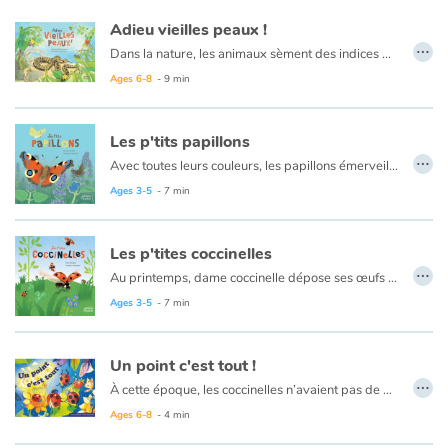
Adieu vieilles peaux !
…
Dans la nature, les animaux sèment des indices de leur passage. Quelques plumes par-ci, quelques poils par-là, des lambeaux de peaux juste ici et des morceaux de carapace juste là... C'est ce que l'on appelle les mues ! Tout au long de leur vie et au cours de l'année, insectes, crustacés, reptiles et mammifères évoluent.
Ages 6-8
- 9 min
Les p'tits papillons
…
Avec toutes leurs couleurs, les papillons émerveillent. Lorsque vient le printemps, ils volent de fleurs en fleurs dans les jardins et les campagnes.
Au cours de sa vie, le papillon se métamorphose ! De l'œuf sort une minuscule chenille qui grandit, grandit... jusqu'à ce qu'elle soit trop serrée dans sa petite carapace. La chenille s'enferme alors dans sa chrysalide qui en durcissant devient un
Ages 3-5
- 7 min
Les p'tites coccinelles
…
Au printemps, dame coccinelle dépose ses œufs au creux d’une feuille. Quelques jours plus tard, une larve jaune et grise en sort.
Mais où sont les ailes, la carapace, le rouge et les points ? Ils viendront plus tard ! Pour l’instant la larve a besoin de se nourrir. Plus elle mange, plus elle grandit, plus elle change de peau… jusqu’à la métamorphose finale. Et surprise ! Toutes les coccinelles ne portent pas de rouge ou de noir ! C’est qu’elles sont coquettes, ces coccinelles !
Ages 3-5
- 7 min
Un point c'est tout !
…
À cette époque, les coccinelles n’avaient pas de points sur leurs ailes : elles ressemblaient à des groseilles.
Or, le repas préféré de Gobtout, ce sont les groseilles.
Ages 6-8
- 4 min
Vite, il faut trouver une solution pour échapper à Gobtout !