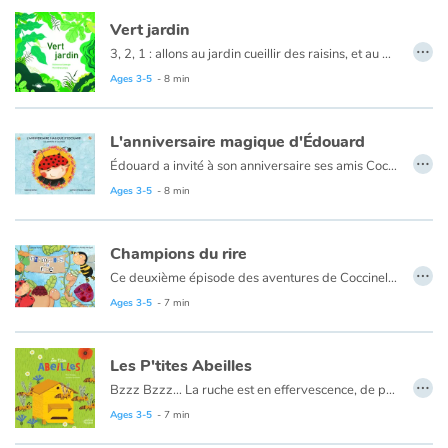
Vert jardin
…
3, 2, 1 : allons au jardin cueillir des raisins, et au potager, ramasser des fruits et des légumes pour le déjeuner.
À la faveur d’une balade au jardin, cet imagier ludique et interactif accompagne les plus jeunes enfants dans la découverte de la nature. Retrouve le trèfle à quatre feuilles, mais attention aux orties, elles piquent !
Ages 3-5
- 8 min
L'anniversaire magique d'Édouard
…
Édouard a invité à son anniversaire ses amis Coccinella, Mimi, Gaston et Momo. Au cours de cette fête très réussie, Édouard découvre dans son grenier une malle magique qui va exaucer pour chacun d’eux un vœu. Mais ils le savent tous : le plus précieux des trésors c’est l’amitié. L’ouvrage aborde les thématiques de l’amitié au travers de l’entraide, du partage et de la magie. Un ouvrage qui ravira les petits par la fraîcheur des illustrations.
Ages 3-5
- 8 min
Champions du rire
…
Ce deuxième épisode des aventures de Coccinella raconte sur un mode humoristique comment Momo, le ver de terre, Mimi, l'abeille et Gaston l'escargot tentent de gagner le concours de saut organisé par leur amie la sauterelle. Tous atterrissent dans les endroits les plus inattendus… sauf là où il fallait sauter.
Ages 3-5
- 7 min
Les P'tites Abeilles
…
Bzzz Bzzz… La ruche est en effervescence, de petits œufs viennent d’éclore ! Il faut les nourrir ! Avec quoi ? Du miel et du pollen bien sûr ! Bien nourries, les larves grandissent en sécurité dans leurs alvéoles. Devenues abeilles, elles déploient leurs ailes et se mettent au travail : ouvrières, gardiennes, butineuses… elles n’ont pas le temps de s’ennuyer ! Ce n’est qu’aux premiers froids que la ruche interrompt son activité et s’endort… jusqu’au prochain printemps ! Un voyage au cœur de la ruche pour les tout-petits.
Ages 3-5
- 7 min