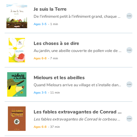
Je suis la Terre
…
De l'infiniment petit à l'infiniment grand, chaque chose forme un tout dont nous faisons partie...
Ages 3-5
- 1 min
Les choses à se dire
…
Au jardin, une abeille couverte de pollen vole de fleur en fleur sans songer à se reposer. Pendant ce temps, un escargot grimpe le long d’une tige sans songer à se hâter. À la fin de la journée, l’abeille rentre chez elle. Esseulée, une fleur salue l’escargot : « Bonsoir escargot ! Et bonne nuit. J’avais tant de choses à dire à l’abeille et tu arrives bien tard... » Ému, l’escargot invite la fleur à lui parler : il retiendra ses mots doux et les transmettra à l’abeille, demain.
Ages 6-8
- 7 min
Mielours et les abeilles
…
Quand Mielours arrive au village et s’installe dans la maison autrefois habitée par Hulotte, c’est la consternation parmi les habitants. Qui est cet intrus, ce paresseux qui vient s’installer chez la voisine et passe son temps à faire la sieste ? Et qui néglige le jardin et la maison ?
Ages 3-5
- 11 min
Les fables extravagantes de Conrad le corbeau
…
Les fables extravagantes de Conrad le corbeau
est un recueil aussi drôle que décalé. Pierrette Dubé se glisse dans la peau de cet auteur observateur et signe l’une de ses œuvres les plus drôles en jouant avec les codes de la fable. Chaque histoire présente des personnages qui apprendront aux lecteurs, à travers une série d’épreuves, une morale pas toujours pertinente, mais ô combien amusante. Audrey Malo met en images cet univers absurde avec brio, en donnant vie à ces situations complètement surprenantes.
Ages 6-8
- 37 min