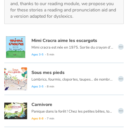
Fable, myth, literature and poetry
and, thanks to our reading module, we propose you
for these stories a reading and pronunciation aid and
a version adapted for dyslexics.
Princesses and princes, kings, queens and dragons
Ogres, monsters and witches
Mimi Cracra aime les escargots
…
Heroines and Heroes
Mimi cracra est née en 1975. Sortie du crayon d’Agnès Rosenstiehl pour le magazine “Pomme d’api”, cette petite fille aux joues roses et cheveux bruns à laquelle il est facile de s’identifier nous entraîne avec humour dans ses aventures quotidiennes.
Ages 3-5
- 5 min
Ecology, nature, seasons
Sous mes pieds
The animals
…
Lombrics, fourmis, cloportes, taupes… de nombreuses petites bêtes vivent sous nos pieds. Quel est le rôle de chacune ? Comment participent-elles à l’enrichissement des sols ?
Travel, epic, investigation, adventure
Un album original au format généreux avec des planches d’illustrations esthétiques et d’une grande précision !
Ages 3-5
- 8 min
Around the world
Carnivore
…
Panique dans la forêt ! Chez les petites bêtes, tous les insectes disparaissent. C'est décidé, le grillon va mener l'enquête pour découvrir quelle est la brute épaisse qui les dévore tous et s'engraisse.
Learning
Ages 6-8
- 7 min