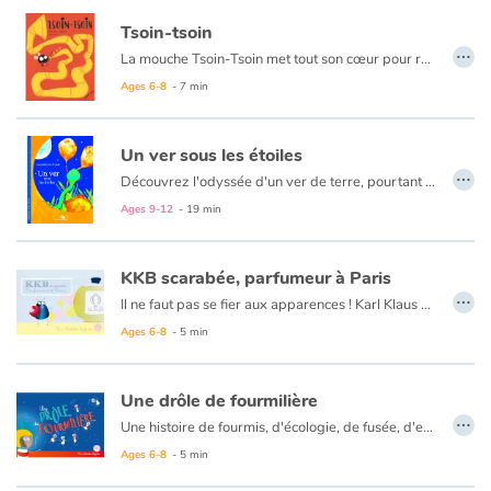
Tsoin-tsoin
…
La mouche Tsoin-Tsoin met tout son cœur pour rendre fous Monsieur, Madame et leur chat qui n’aspiraient qu’à une nuit tranquille. La mouche bourdonne à qui mieux mieux dans la chambre puis à travers toute la maison persuadée d’offrir un spectacle grandiose pendant que les habitants essaient de s’en débarrasser coûte que coûte : verre et assiette, journal, tapette, puis jet de pantoufle, coussin, dentier… Tout est sens dessus dessous, y compris Monsieur, Madame et leur chat. Satisfaite, Tsoin-Tsoin s’en va régaler de son prochain show les passagers du métro.
Ages 6-8
- 7 min
Un ver sous les étoiles
…
Découvrez l'odyssée d'un ver de terre, pourtant semblable à tous ceux de la société des vers de terre. Le hasard de la vie le transformera en héros... à jamais inconnu.
Ages 9-12
- 19 min
KKB scarabée, parfumeur à Paris
…
Il ne faut pas se fier aux apparences ! Karl Klaus Bouzy, dit KKB, est un scarabée de la famille des bousiers, ceux qui fouillent et se nourrissent du crottin. Mais au caca, KKB préfère les fleurs, et a pour ambition de devenir parfumeur. Pour cela il doit quitter les siens, et partir tenter sa chance à Paris. On lui recommande l’adresse de Marcelle, une fourmi qui pourrait l’aider à s’installer. Mais arrivé chez elle, on le tient à distance, car un bousier sent forcément le fumier. Bouzy, malgré les préjugés, parviendra-t-il à convaincre et à réaliser son rêve : devenir parfumeur ?
Ages 6-8
- 5 min
Une drôle de fourmilière
…
Une histoire de fourmis, d'écologie, de fusée, d'espace et tout en poésie !
En surexploitant les ressources de la Terre, les hommes détruisent chaque jour des milliards de fourmilières. Nos amies les fourmis se trouvent donc en danger, et sont obligées de déménager de plus en plus profond. Mais Charles-Edouard Le Fourmisier a une idée : arrêter de creuser et construire une fourmilière hors de terre…
Ages 6-8
- 5 min