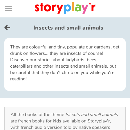
Connexion
Menu
Contenu
Recherche
Bibliothèque
Bas
de
page
Menu
➜
FR
Insects and small animals
Log in
They are colourful and tiny, populate our gardens, get
drunk on flowers... they are insects of course!
Try for free
Discover our stories about ladybirds, bees,
caterpillars and other insects and small animals, but
Library
be careful that they don't climb on you while you're
reading!
Awards
Home
All the books of the theme
Insects and small animals
Tales and classics in french
are french books for kids available on Storyplay'r,
with french audio version told by native speakers