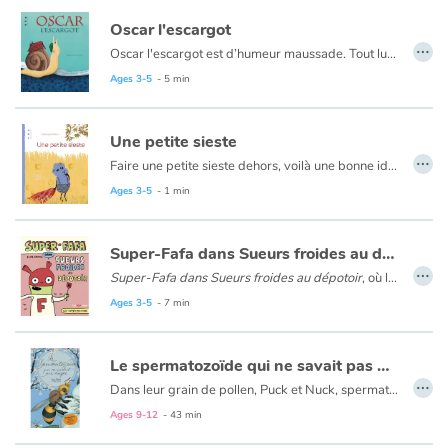
Oscar l'escargot
…
Oscar l'escargot est d’humeur maussade. Tout lui semble gris et triste. Un matin, le voilà qui part à la recherche d’un pays tout en couleurs. Chemin faisant, malgré ses découvertes et ses rencontres rien ne change, ne serait-ce pas plutôt le regard d’Oscar qui est gris et triste. Jusqu’au moment où…
Ages 3-5
- 5 min
Une petite sieste
…
Faire une petite sieste dehors, voilà une bonne idée. Oui, mais cela présente parfois quelques inconvénients, notre petit ami réussira-t-il à dormir ?
Ages 3-5
- 1 min
Super-Fafa dans Sueurs froides au dépotoir
…
Super-Fafa dans Sueurs froides au dépotoir
, où l'on voit que le héros a le pouvoir de comprendre le langage des mouches à l'aide de son super dékrypto-krottonisateur.
Ages 3-5
- 7 min
Le spermatozoïde qui ne savait pas nager
…
Dans leur grain de pollen, Puck et Nuck, spermatozoïdes végétaux, partent à l’aventure sur le dos de Blizz, une abeille.
De la cellule à l’arbre fruitier, Lucas Salomon, docteur en neurosciences et professeur de SVT, accompagné du trait souple et harmonieux de Mikaël Blanc, nous raconte l’histoire de la reproduction végétale, en associant, sur chaque double page, fiction et documentaire.
Ages 9-12
- 43 min