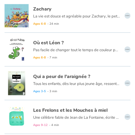
Zachary
…
La vie est douce et agréable pour Zachary, le petit acarien, et pour sa famille, qui vivent enfouis dans la moquette d'une belle maison. Mais, un jour, leur vie est chamboulée par le départ des occupants de la demeure et par l'arrivée d'une nouvelle famille. C'est l'occasion pour Zachary de s'interroger sur lui-même, sur le regard des autres et sur les idées reçues...
Ages 6-8
- 24 min
Où est Léon ?
…
Pas facile de changer tout le temps de couleur pour se camoufler. Rouge, vert, bleu, Léon le caméléon voudrait simplement un gâteau au chocolat, mais comment faire quand on est de la même couleur que la boulangerie et que personne ne vous voit...
Ages 6-8
- 7 min
Qui a peur de l'araignée ?
…
Tous les enfants, dès leur plus jeune âge, ressentent la peur, imaginaire ou bien réelle ! Alors, racontez-leur ces histoires qui les emmènent au bout de leurs terreurs enfantines, pour apprendre à en sourire…
Ages 3-5
- 3 min
Les Frelons et les Mouches à miel
…
Une célèbre fable de Jean de La Fontaine, écrite en 1668. C'est le 31 mars que Jean de La Fontaine fait paraitre son premier ouvrage : « Les Fables Choisies ».
Ages 9-12
- 4 min