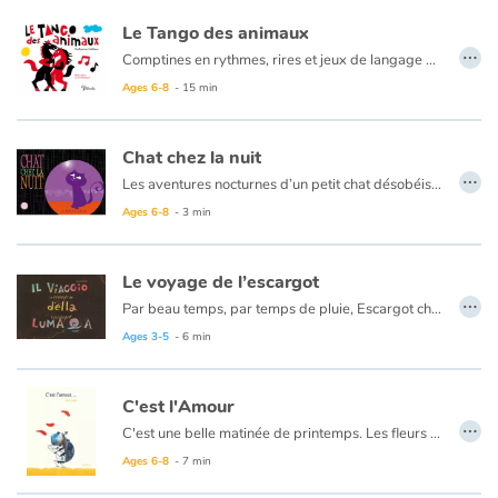
Le Tango des animaux
…
Catalogue anglais
Comptines en rythmes, rires et jeux de langage écrites par Catherine Leblanc et illustrées par Fred Sochard.
Ages 6-8
- 15 min
Contraste +
Chat chez la nuit
…
Les aventures nocturnes d’un petit chat désobéissant. C’est la nuit et Misty, un chaton qui a pour consigne de rester sagement à la maison pendant que sa maîtresse est de sortie, ne résiste pas à la tentation de désobéir. Malgré la tentative de mise en garde d’Ariane, une petite araignée, il part à l’aventure explorer la ville. De déception en frayeur, il fera moins le malin lorsqu’il s’agira de retrouver son chemin, et sera alors content de retrouver Ariane et son fil…
Help
Ages 6-8
- 3 min
Home
Le voyage de l’escargot
…
Par beau temps, par temps de pluie, Escargot chemine et découvre le monde. Dangers, amitiés, surprises, obstacles l’attendent au cours de ce voyage. Mais n’est-ce pas la vie d’un escargot que de cheminer en tout lieu et en toute circonstance ? Satsuki Noma nous invite à le suivre comme une attention portée à un être familier.
Family
Ages 3-5
- 6 min
Schools
C'est l'Amour
Libraries
…
C'est une belle matinée de printemps. Les fleurs sont belles et Vladimir le scarabée sent naître un sentiment nouveau. Et si c'était cela l'amour ?
Ages 6-8
- 7 min
Videos & Tutorials