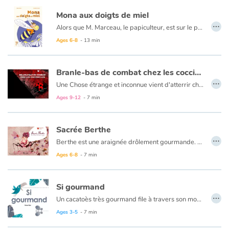
Mona aux doigts de miel
…
Alors que M. Marceau, le papiculteur, est sur le point de nous raconter comment il récolte le miel, une toute petite voix murmure à mon oreille : Le miel, bientôt tu n’en verras plus la couleur ! Tu n’en goûteras plus la saveur. Les hommes nous tuent à petit feu.
Ages 6-8
- 13 min
Branle-bas de combat chez les coccinelles
…
Une Chose étrange et inconnue vient d'atterrir chez les coccinelles... D'abord curieuses, bientôt inquiètes et finalement terrorisées, c'est le branle-bas de combat chez les coccinelles !
Ages 9-12
- 7 min
Sacrée Berthe
…
Berthe est une araignée drôlement gourmande. Mais quand arrive le moment de tisser, Berthe est complètement désemparée. Va-t-elle parvenir à se fabriquer une authentique toile d'araignée ?
Ages 6-8
- 7 min
Si gourmand
…
Un cacatoès très gourmand file à travers son monde à la poursuite de toute sorte de nourriture. Avalant tout ce qui passe (un papillon, une libellule), parfois n’importe quoi (un serpent), juste pour le plaisir de goûter (un flocon), il sait se tapir et patienter longtemps même s’il ne résiste pas à la tentation devant une pomme qui ne lui appartient pas… Mais comment lui en vouloir alors qu’il sait si bien faire grandir l’amitié.
Ages 3-5
- 7 min