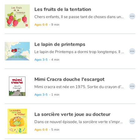
Les fruits de la tentation
…
Chers enfants, Il se passe tant de choses dans un potager, qu'on peut à peine l'imaginer ! Depuis quelque temps, Dr Navet et Sir Poireau, deux singuliers détectives, volent au secours des habitants du potager. Au cours de leurs enquêtes, ils résolvent énigmes et secrets. Si vous voulez connaître le secret des jolies fraises joufflues, il vous faudra suivre les deux détectives. Alors, approchez-vous ! Ils vous attendent !
Ages 6-8
- 9 min
Le lapin de printemps
…
Le lapin de Printemps a dormi trop longtemps. Il a laissé l'hiver effacer les couleurs et tout est blanc ! Vite ! Le lapin doit tout repeindre ! Les fleurs, les oiseaux, les animaux ! Mais il a besoin d'aide et tous ses amis proposent des couleurs différentes. Réussira-t-il à peindre toutes ces choses avec les bonnes couleurs ? Sera-t-il assez rapide pour donner vie au Printemps, sans se mélanger les pinceaux...
Ages 3-5
- 4 min
Mimi Cracra douche l'escargot
…
Mimi cracra est née en 1975. Sortie du crayon d’Agnès Rosenstiehl pour le magazine “Pomme d’api”, cette petite fille aux joues roses et cheveux bruns à laquelle il est facile de s’identifier nous entraîne avec humour dans ses aventures quotidiennes.
Ages 3-5
- 1 min
La sorcière verte joue au docteur
…
Dans ce nouvel épisode, la sorcière verte s'improvise vétérinaire pour une famille de hérissons dont l'un des petits est blessé. Malheureusement pour elle, ces sympathiques petits animaux abritent dans leurs piquants des colonies de puces qui vont causer un grand tohu-bohu chez la sorcière...
Ages 6-8
- 5 min