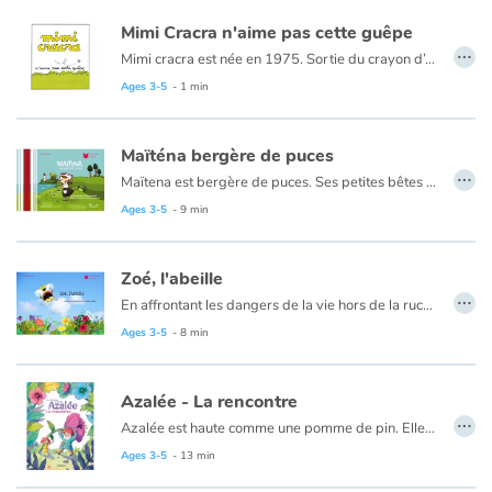
Mimi Cracra n'aime pas cette guêpe
…
Mimi cracra est née en 1975. Sortie du crayon d’Agnès Rosenstiehl pour le magazine “Pomme d’api”, cette petite fille aux joues roses et cheveux bruns à laquelle il est facile de s’identifier nous entraîne avec humour dans ses aventures quotidiennes.
Ages 3-5
- 1 min
Maïténa bergère de puces
…
Maïtena est bergère de puces. Ses petites bêtes se sont échappées : vite ! Elle doit les retrouver pour les confier à Pustule, le dresseur de puces. Mais cela s’avère plus difficile qu’elle ne le pensait...
Ages 3-5
- 9 min
Zoé, l'abeille
…
En affrontant les dangers de la vie hors de la ruche et en surmontant sa crainte de la nuit, Zoé la petite abeille va enfin voler de ses propres ailes.
Ages 3-5
- 8 min
Azalée - La rencontre
…
Azalée est haute comme une pomme de pin. Elle vit au creux d’un arbre avec son grand-père (haut comme une pomme de pin et demie), un homme sage et érudit, et Léonard, une jolie petite araignée bleue. Ils sont tranquilles sur une île magnifique, au milieu des animaux et des fleurs. Quand son grand-père lui demande d’aller chercher une plante, Azalée préfère s’envoler à dos de scarabée !… Elle s’éloigne trop loin de chez elle…
Ages 3-5
- 13 min