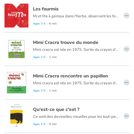
Les fourmis
…
Mi et Ma à genoux dans l'herbe, observent les fourmis. Elles semblent toutes se ressembler et pourtant l'une d'elles est différente et ne fait pas partie du groupe. Mais quand le danger va venir, c'est dans un même élan que la fourmi noire et la fourmi rouge vont fuir côte à côte, dans la même direction.
Ages 3-5
- 6 min
Mimi Cracra trouve du monde
…
Mimi cracra est née en 1975. Sortie du crayon d’Agnès Rosenstiehl pour le magazine “Pomme d’api”, cette petite fille aux joues roses et cheveux bruns à laquelle il est facile de s’identifier nous entraîne avec humour dans ses aventures quotidiennes.
Ages 3-5
- 1 min
Mimi Cracra rencontre un papillon
…
Mimi cracra est née en 1975. Sortie du crayon d’Agnès Rosenstiehl pour le magazine “Pomme d’api”, cette petite fille aux joues roses et cheveux bruns à laquelle il est facile de s’identifier nous entraîne avec humour dans ses aventures quotidiennes.
Ages 3-5
- 1 min
Qu'est-ce que c'est ?
…
Ce sont des devinettes visuelles pour les tout-petits. Un premier indice, puis un deuxième avant la solution. Et quand on pense être aguerri à la forme ? On tombe dans le piège… Méfions-nous des apparences !
Ages 3-5
- 9 min