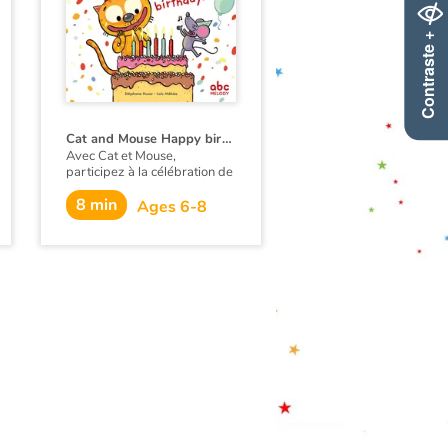
Contraste +
Cat and Mouse Happy birthday !
Avec Cat et Mouse,
participez à la célébration de
l'anniversaire de Cat :
8 min
préparez un gâteau et
Ages 6-8
décorez la maison pour la
grande fête !