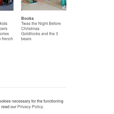
Books
 kids
Twas the Night Before
bers
Christmas
ories
Goldilocks and the 3
 french
bears
okies necessary for the functioning
n read our
Privacy Policy
.