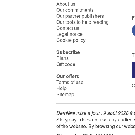
Christmas, Cat and Mouse!
About us
Our commitments
Our partner publishers
F
Our tools to help reading
Contact us
Legal notice
Cookie policy
Subscribe
T
Plans
Gift code
Our offers
Terms of use
O
Help
Sitemap
Dernière mise à jour : 9 août 2026 à
Storyplay'r does not use any audienc
of the website. By browsing our webs