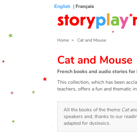
Connexion
Menu
Contenu
Recherche
Bibliothèque
Bas
English
| Français
de
page
Home
> Cat and Mouse
Cat and Mouse
French books and audio stories for 
This collection, which has been acc
teachers, offers a fun and thematic in
All the books of the theme
Cat an
speakers and, thanks to our readi
adapted for dyslexics.