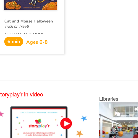
apprennent à dire bonjour
dans leurs langues
respectives.
Cat and Mouse Halloween
Trick or Treat!
Avec CAT AND MOUSE -
HALLOWEEN, direction les
6 min
Ages 6-8
rues de la ville en costume
pour fêter Halloween et
récupérer plein de friandises
chez les voisins. Mais
attention au dentiste et à la
sorcière qui réservent bien
des surprises à nos deux
amis...
toryplay'r in video
Libraries