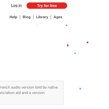
Log in
Try for free
|
|
|
Help
Blog
Library
Ages
french audio version told by native
nciation aid and a version