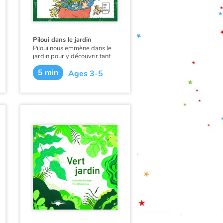
Piloui dans le jardin
Piloui nous emmène dans le
jardin pour y découvrir tant
de belles choses avec son
5 min
amie Plume, mais aussi sa
Ages 3-5
Maman et sa Maminote.