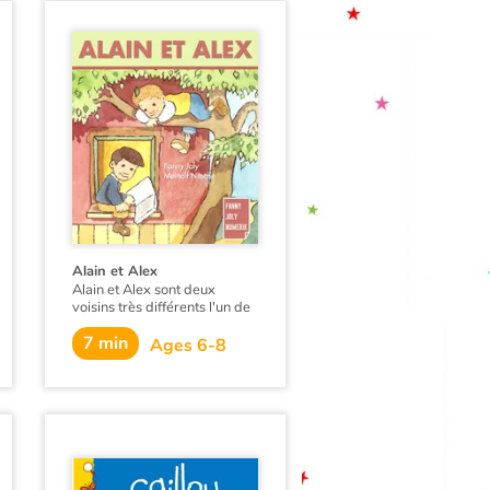
ses aventures quotidiennes.
Alain et Alex
Alain et Alex sont deux
voisins très différents l'un de
l'autre jusqu'au jour où ils se
7 min
rencontrent. Comment leur
Ages 6-8
amitié va-t-elle changer leur
vie ?