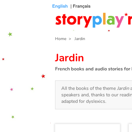
Connexion
Menu
Contenu
Recherche
Bibliothèque
Bas
English
| Français
de
page
Home
> Jardin
Jardin
French books and audio stories for 
All the books of the theme
Jardin
a
speakers and, thanks to our readi
adapted for dyslexics.