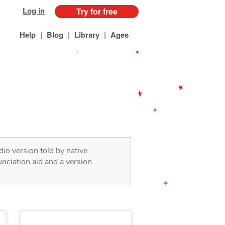
Log in
Try for free
|
|
|
Help
Blog
Library
Ages
dio version told by native
nciation aid and a version