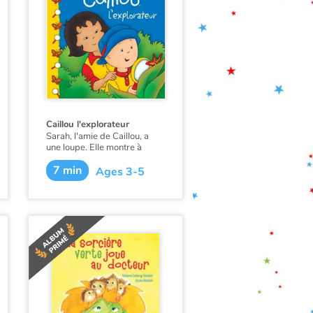
Caillou l'explorateur
Sarah, l'amie de Caillou, a
une loupe. Elle montre à
Caillou comment grossir
7 min
toutes les choses du jardin.
Ages 3-5
Ce livre est aussi disponible
en anglais :
Caillou the
Jungle Explorer
.