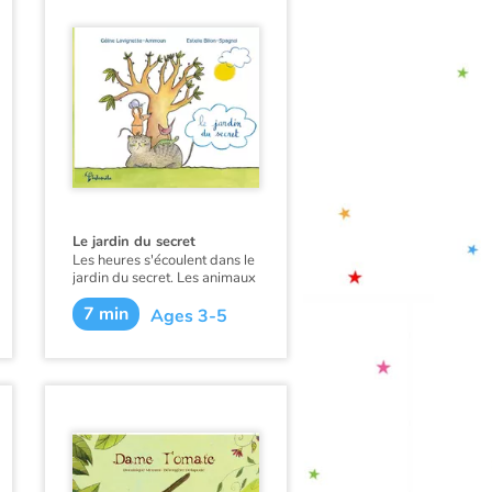
Le jardin du secret
Les heures s'écoulent dans le
jardin du secret. Les animaux
qui le peuplent vaquent
7 min
tranquillement à leurs
Ages 3-5
occupations. Un mystérieux
secret, cependant, rôde...