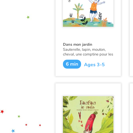
Dans mon jardin
Sauterelle, lapin, mouton,
cheval, une comptine pour les
tout-petits à la poursuite
6 min
d’animaux…
Ages 3-5