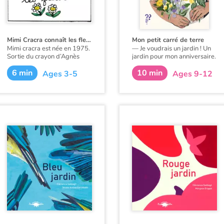
Mimi Cracra connaît les fleurs
Mon petit carré de terre
Mimi cracra est née en 1975.
— Je voudrais un jardin ! Un
Sortie du crayon d’Agnès
jardin pour mon anniversaire.
Rosenstiehl pour le magazine
Maman m’a regardé un bon
6 min
10 min
“Pomme d’api”, cette petite
Ages 3-5
Ages 9-12
moment, l’air étonné, avant
fille aux joues roses et
de me répondre en souriant :
cheveux bruns à laquelle il
est facile de s’identifier nous
— Un jardin, Tilo ? Mais c’est
entraîne avec humour dans
une bonne idée ! À vivre dans
ses aventures quotidiennes.
le béton, on en oublie la terre.
Il pourrait être grand
comme… la moitié du balcon,
tu es d’accord ?