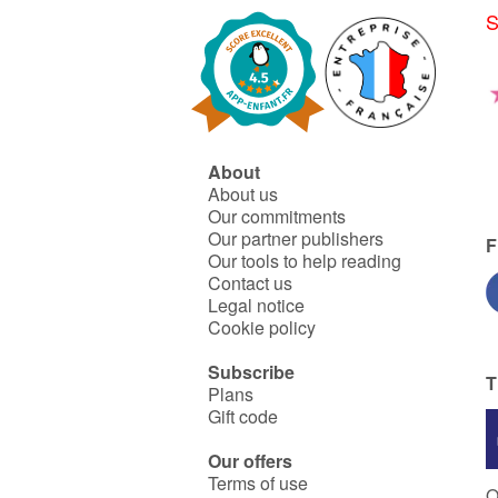
éclaircissage au printemps,
S
filets « paragrêle » pour
protéger des intempéries.
Mais qu’en est-il de la santé
des consommateurs ?
Malheureusement, ce sont
des fruits qui peuvent
connaître jusqu’à plus de 30
produits chimiques !
About
Heureusement d’autres
About us
pomiculteurs font le choix de
l'agriculture biologique !
Our commitments
Our partner publishers
F
Our tools to help reading
Contact us
Legal notice
Cookie policy
Subscribe
T
Plans
Gift code
Our offers
Terms of use
O