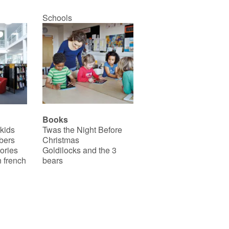
Schools
Books
 kids
Twas the Night Before
bers
Christmas
ories
Goldilocks and the 3
 french
bears