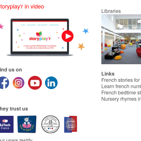
toryplay'r in video
Libraries
ind us on
Links
French stories for
Learn french num
French bedtime st
Nursery rhymes in
hey trust us
ur users testify