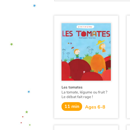
Les tomates
La tomate, légume ou fruit ?
Le débat fait rage !
La tomate nous vient des
11 min
Ages 6-8
Amériques, arrivée par
bateau à la fin du XVe siècle,
elle est d'abord utilisée
comme plante d’agrément
dans les jardins avant qu'on