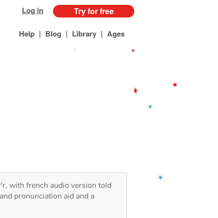
Log in
Try for free
|
|
|
Help
Blog
Library
Ages
'r, with french audio version told
 and pronunciation aid and a