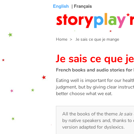
Connexion
Menu
Contenu
Recherche
Bibliothèque
Bas
English
| Français
de
page
Home
> Je sais ce que je mange
Je sais ce que 
French books and audio stories for 
Eating well is important for our heal
judgment, but by giving clear instruc
better choose what we eat.
All the books of the theme
Je sais
by native speakers and, thanks to
version adapted for dyslexics.