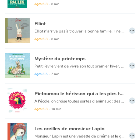
Ages 6-8
- 8 min
Elliot
…
Elliot n’arrive pas à trouver la bonne famille. Il ne fait jamais ce qu’il faut : qui finira par l’aimer pour toujours, toujours ?
Une histoire sur l’abandon et l’attachement, racontée simplement et avec amour.
Ages 6-8
- 8 min
Mystère du printemps
…
Petit lièvre vient de vivre son tout premier hiver. Il est maintenant grand. Profitant du temps qui s’adoucit, il sort de plus en plus se balader et découvrir ce qu’il y a de nouveau. Mais un jour, en rentrant chez lui, il découvre une petite touffe de poils bruns.
Mais qui est entré pendant son absence ? Mystère. Il tentera de trouver la réponse et découvrira par le fait même que le printemps est rempli de surprise !
Ages 3-5
- 7 min
Pictoumou le hérisson qui a les pics tout mous
…
À l'école, on croise toutes sortes d'animaux : des sangliers, des chiens, des oiseaux, des renards, des lapins, et même des crapauds... Parmi eux, Pictoumou est bien embarrassé. C'est qu'il est le seul hérisson au monde à avoir les pics mous. C'est bientôt la fête de fin d'année et Pictoumou veut proposer à Maya de l'accompagner. Mais jamais elle n'acceptera d'y aller avec lui s'il ne trouve pas le moyen de faire tenir ses pics droit. Avec l'aide de son ami Paulin le lapin, Pictoumou tentera par tous les moyens d'avoir l'allure d'un vrai hérisson.
Ages 6-8
- 10 min
Les oreilles de monsieur Lapin
…
Monsieur Lapin est une vedette de cinéma et le gagnant de nombreux concours de beauté. Un matin en se regardant dans le miroir, il réalise que quelqu'un lui a volé ses oreilles. Privé de ces dernières, monsieur Lapin ressemble à... À quoi au juste ? Monsieur Lapin ne le sait pas. Il n'a jamais vu de lapin sans oreilles. Affolé, il court au poste de police pour raconter son histoire au commissaire Mastiff. Le policier constate que monsieur Lapin n'est pas le seul dans cette situation. Il y a également un coq à qui l'on a volé sa crête, un paon qui s'est retrouvé sans plumes du jour au lendemain et une chatte angora à qui l'on a dérobé sa superbe queue : ces trois animaux ont tous été récompensés dans des concours de beauté. Mais qui s'amuse à voler ces animaux ? Et pourquoi ? Voilà un mystère que monsieur Lapin (qui ne ressemble plus à un lapin) et le commissaire Mastiff ne tarderont pas à résoudre.