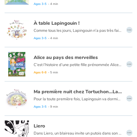
Ages 3-5
- 4 min
À table Lapingouin !
…
Comme tous les jours, Lapingouin n’a pas très faim. Trop fatigué, pas le temps, pas bon… Il a toujours une bonne excuse ! Alors, chaque repas est une occasion pour ses parents de lui rappeler que c’est important de bien manger pour être en bonne santé. Tout va changer quand il va apprendre ce que mange son supe héros pour avoir des super muscles.
Ages 3-5
- 4 min
Alice au pays des merveilles
…
C’est l’histoire d’une petite fille prénommée Alice, qui vivait il n’y a pas si longtemps de ca dans un lieu pas très loin d’ici. Alice a vécu des aventures incroyables dans un lieu qu’on appelle le Pays des Merveilles...
Ce livre est aussi disponible en anglais :
Alice in Wonderland
Ages 6-8
- 5 min
Ma première nuit chez Tortuchon...Lapingouin
…
Pour la toute première fois, Lapingouin va dormir chez un copaingouin. Mais parviendra-t-il à trouver le sommeil chez Tortuchon ?
Ages 3-5
- 9 min
Liero
…
Dans Liero, un blaireau invite un putois dans son terrier.