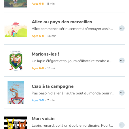
Ce livre plaira à un public d’âges variés, notamment grâce au récit de Géraldine Collet qui invite à la réflexion, et au style à la fois grinçant et attachant de Célia Marquis, dont c’est ici le premier album jeunesse.
Ages 6-8
- 8 min
Catalogue anglais
Alice au pays des merveilles
…
Alice commence sérieusement à s'ennuyer assise auprès de sa soeur. Soudain un lapin blanc vêtu d'une redingote et tenant dans sa patte une montre à gousset passe près d'elle. Poussée par la curiosité, Alice le poursuit jusque dans son terrier où elle fait une chute vertigineuse pour finalement atterrir au Pays des Merveilles où elle fera de formidables rencontres et développera des amitiés surprenantes.
Contraste +
Ages 6-8
- 16 min
Help
Marions-les !
…
Un lapin élégant et toujours célibataire tombe amoureux d’une carotte. Mais, cette dernière est naturellement effrayée à l’idée qu’il la mange. Par amour, le lapin se fait donc retirer ses grandes dents; ce geste fait fondre le cœur de la carotte qui accepte de l’épouser. Leur bonheur sera de courte durée, car le renard s’en mêle…
Home
Ages 6-8
- 11 min
Family
Ciao à la campagne
…
Pas besoin d'aller à l'autre bout du monde pour réaliser un voyage extraordinaire ! Ciao part à la découverte de la campagne et de ses trésors cachés. Il ne va pas tarder à se faire de nouveaux amis !
Schools
Ages 3-5
- 7 min
Libraries
Mon voisin
…
Videos & Tutorials
Lapin, renard, voilà un duo bien ordinaire. Pourtant un voisin découvert par hasard va faire vaciller les certitudes, questionner les apparences. Le terrier reste à creuser...