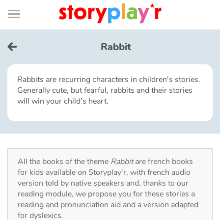
Connexion
Menu
Contenu
Recherche
Bibliothèque
Bas
de
page
Menu
➜
FR
Rabbit
Log in
Rabbits are recurring characters in children's stories.
Generally cute, but fearful, rabbits and their stories
Try for free
will win your child's heart.
Library
Awards
All the books of the theme
Rabbit
are french books
for kids available on Storyplay'r, with french audio
Home
version told by native speakers and, thanks to our
reading module, we propose you for these stories a
Tales and classics in french
reading and pronunciation aid and a version adapted
for dyslexics.