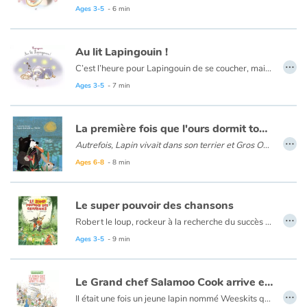
Ages 3-5
- 6 min
Au lit Lapingouin !
…
C’est l’heure pour Lapingouin de se coucher, mais il a tendance à trainer les nageoires pour y aller. Alors il fait tout pour gagner du temps, cherchant milles excuses, malgré les rappels de sa maman. À force de l’attendre, celle-ci s’endort dans son lit sans qu’il s’en rende compte. Occupé à chercher « Moudoux », son papa lui demande ce qu’il est en train de faire. Tout coi, il réfléchit et n’arrive pas à se souvenir ce que lui avait demandé de faire sa maman. Un traité illustratif d’une grande finesse tout en douceur.
Ages 3-5
- 7 min
La première fois que l'ours dormit tout l'hiver
…
Autrefois, Lapin vivait dans son terrier et Gros Ours dans sa tanière, tout à côté. L’un était prévoyant, l’autre insouciant et voleur.
Comment Lapin donnera une leçon à Gros Ours, une leçon qui ne durera qu’une saison…
Ages 6-8
- 8 min
Une randonnée humoristique pour tous.
Le super pouvoir des chansons
…
Robert le loup, rockeur à la recherche du succès rêve de monter un groupe de loups. Ni une ni deux, il met une annonce et à sa grande surprise, Max le lapin, rocker à la voix divine, apparaît. Le groupe « Les Pouet-Pouet » est né. Succès immédiat dans la forêt, les fans accourent de partout… Mais l'instinct de prédateur de Robert n'est jamais très loin...
Ages 3-5
- 9 min
Le Grand chef Salamoo Cook arrive en ville !
…
Il était une fois un jeune lapin nommé Weeskits qui gambadait dans la forêt à la périphérie de Kisoos, une petite ville peuplée exclusivement de lapins, considérée le nombril du monde. Il avait des nouvelles très importantes à annoncer : Salamoo Cook, le grand chef de tous les lapins de la planète, était en route pour annoncer un mystérieux concours. Le prix qu’on pourrait gagner ? Un approvisionnement d’un an en jus de waaskee-choos fraîchement pressé à partir de cônes d’épinette. Weeskits arrivera-t-il à aider son frère Keegach en gagnant cette panacée qui guérirait sa femme souffrante du vilain manchoos ?