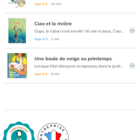
Ages 6-8
- 31 min
Ciao et la rivière
…
Oups, le ruban s'est envolé ! Ni une ni deux, Ciao essaye de le rattraper mais il y a du monde à la rivière et le voilà perdu de vue. Peut-être est-il parmi les têtards dans la forêt d'algues ? Ou bien pris dans les branches du saule pleureur ? Dans ce cas, le martin-pêcheur perché en hauteur l'a sûrement vu passer. C'est l'occasion de se faire un nouvel ami !
Ages 3-5
- 2 min
Une boule de neige au printemps
…
Lorsque Miel découvre un lapereau dans le jardin de sa voisine Myrtille, il tombe sous le charme. C'est blanc comme de la neige, doux comme du coton, vivant comme un petit oiseau. Le pauvre animal est blessé à la patte. Alors, les enfants décident de le soigner et de s'occuper de lui. Mais un lapin sauvage est-il fait pour vivre en compagnie des humains ?
Ages 6-8
- 8 min