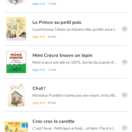
Ages 3-5
- 7 min
Le Prince au petit pois
…
La princesse Toinon se mariera dès qu'elle aura trouvé le prince au petit... Le prince au petit quoi ? Au petit poids ? Au petit pouah ? Au petit pois ?
Ages 6-8
- 6 min
Mimi Cracra trouve un lapin
…
Mimi cracra est née en 1975. Sortie du crayon d’Agnès Rosenstiehl pour le magazine “Pomme d’api”, cette petite fille aux joues roses et cheveux bruns à laquelle il est facile de s’identifier nous entraîne avec humour dans ses aventures quotidiennes.
Ages 3-5
- 1 min
Chut !
…
Monsieur Franklin n’aime pas son voisin, ni les fêtes trop bruyantes, ni cet oiseau qui roucoule sur son toit. Monsieur Franklin n’aime rien tant que le silence. Mais il a beau crier : « CHUT ! CHUT ! », rien n’y fait. Pire, plus il crie plus l’oiseau grossit et pèse sur sa vie… et sur sa maison. Jusqu’à cette nuit où « Crac ! », celle-ci s’écroule ! N’écoutant que son cœur, le voisin de Monsieur Franklin lui vient en aide…
Le texte simple, tendre et très réussi est sublimé par les illustrations de Florian Pigé qui s'est surpassé !
Ages 6-8
- 8 min
Croc croc la carotte
…
C’est l’hiver. Petit lapin a froid… et faim ! Parti à la recherche de nourriture, il trouve deux carottes sous la neige. Quel bonheur ! Mais c’est une de trop. Elle sera pour son ami Petit singe qui doit avoir froid… et faim. Toc ! Toc ! Comme Petit singe n’est pas chez lui, Petit lapin dépose la carotte sur la table. En fait, Petit singe vient de trouver trois cacahuètes et les a mangées. Rentrant chez lui, il découvre la carotte. « Sans doute le cadeau d’un ami ! ».