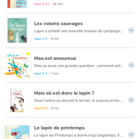
Ages 9-12
- 16 min
Les voisins sauvages
…
Lapin a acheté une nouvelle maison de campagne et les vacances ne vont pas tout à fait se passer comme prévu. Des bêtes sauvages ont envahi le jardin de Lapin. Il a très très peur ! Heureusement que sa maman est là... elle a peut-être trouvé la solution. Une petite fête, un peu de musique et une bonne tarte aux fraises peuvent faire des merveilles !
Un album coup de cœur, sur la différence et le dépassement de soi !
Ages 3-5
- 9 min
Mao est amoureux
…
Mao se pose une grande question : comment sait-on que l’on est amoureux ? Il interroge, un à un, les membres de sa famille. Mais chacun a un avis différent, et Mao n’est pas plus avancé… Quelqu’un l’aidera-t-il à savoir s’il est amoureux ?
C'est tendre, poétique, coloré ! Quoi demander plus à une histoire d'amour ?
Ages 3-5
- 7 min
Mais où est donc le lapin ?
…
Sous l’arbre ou devant le terrier, le paysan et les chiens attendent, patiemment. Ils attendent, ils attendent... Ils attendent que le lapin leur tombe entre les mains. Or, en attendant, l’animal malin leur a posé un lapin !
Ages 6-8
- 9 min
Le lapin de printemps
…
Le lapin de Printemps a dormi trop longtemps. Il a laissé l'hiver effacer les couleurs et tout est blanc ! Vite ! Le lapin doit tout repeindre ! Les fleurs, les oiseaux, les animaux ! Mais il a besoin d'aide et tous ses amis proposent des couleurs différentes. Réussira-t-il à peindre toutes ces choses avec les bonnes couleurs ? Sera-t-il assez rapide pour donner vie au Printemps, sans se mélanger les pinceaux...