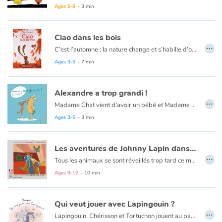
Ages 6-8
- 3 min
Blog
Ciao dans les bois
…
C’est l’automne : la nature change et s’habille d’or et de roux. Mais que fait Ciao dans les bois ? Il s’est complètement perdu…
Learn french with Storyplay'r
Heureusement, il va bientôt rencontrer des amis extraordinaires qui vont l’aider à retrouver son chemin !
Ages 3-5
- 7 min
French book lists for children
Alexandre a trop grandi !
…
Reading for children
Madame Chat vient d'avoir un bébé et Madame Lapin est en admiration devant ce tout-petit qu'elle trouve tellement mignon ! Alexandre observe sa maman prendre le bébé dans ses bras et il en éprouve beaucoup de peine...
Un album pour aborder l'arrivée d'un bébé ou aider l'enfant à grandir tout simplement. Le message est accompagné d'un dessin très concret et plein d'humour. Un bon moment à partager
Ages 3-5
- 3 min
Activities and workshops
Les aventures de Johnny Lapin dans Le coq qui n'avait pas chanté
Dyslexia and reading disorders
…
Tous les animaux se sont réveillés trop tard ce matin à la ferme. Alphonse le coq n'a pas chanté. Il a disparu. Johnny, le lapin détective, se charge de mener l'enquête pour résoudre cette étrange énigme.
Ages 9-12
- 10 min
Qui veut jouer avec Lapingouin ?
…
Lapingouin, Chérisson et Tortuchon jouent au parc. Comme d’habitude, ils se taquinent, se disputent et se réconcilient. Être copaingouins, c’est pas facile, mais c’est trop bien !