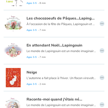
Ages 3-5
- 8 min
Les chocozoeufs de Pâques...Lapingouin
…
À l’occasion de la fête de Pâques, Lapingouin et sa classe visitent la coqolaterie du Chocochef. Ils vont enfin découvrir comment sont fabriqués les chocozœufs. Mais le Chocochef va-t-il leur dévoiler tous ses secrets ?
Ages 3-5
- 7 min
En attendant Noël...Lapingouin
…
Le monde de Lapingouin est un monde imaginaire où sa nature hybride, croisement entre un lapin et un pingouin, et celle de ses amis, évoquent la richesse et la transmission de la mixité. À l’approche de Noël, Lapingouin cherche à résoudre l’énigme du Père Noël : Comment parvient-il à distribuer les cadeaux en secret ? Pour percer ce mystère, Lapingouin a un plan…
Ages 3-5
- 7 min
Neige
…
L'automne a fait place à l'hiver. Un flocon virevolte, léger. Il neige. Bientôt la forêt revêt son manteau blanc et chacun gagne son logis pour l'hiver.
Ages 3-5
- 2 min
Raconte-moi quand j'étais né...
…
Le monde de Lapingouin est un monde imaginaire où sa nature hybride, croisement entre un lapin et un pingouin, et celle de ses amis, évoquent la richesse et la transmission de la mixité. Lapingouin retrouve son album de naissance et pose un tas de questions à ses parents.