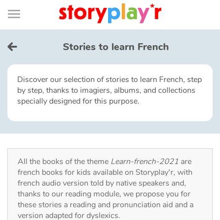
Connexion
Menu
Contenu
Recherche
Bibliothèque
Bas
de
page
Menu
➜
FR
Stories to learn French
Log in
Discover our selection of stories to learn French, step
by step, thanks to imagiers, albums, and collections
Try for free
specially designed for this purpose.
Library
Awards
All the books of the theme
Learn-french-2021
are
french books for kids available on Storyplay'r, with
Home
french audio version told by native speakers and,
thanks to our reading module, we propose you for
Tales and classics in french
these stories a reading and pronunciation aid and a
version adapted for dyslexics.