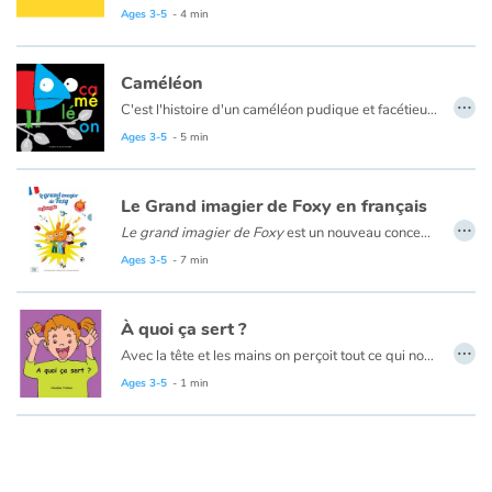
Ages 3-5
- 4 min
Caméléon
…
C'est l'histoire d'un caméléon pudique et facétieux.
Ages 3-5
- 5 min
Le Grand imagier de Foxy en français
…
Le grand imagier de Foxy
est un nouveau concept pour découvrir le français à partir de 4 ans avec Foxy, Tom et Nina. Composé de 15 doubles pages thématiques illustrées, cet imagier est innovant : la page de gauche présente le vocabulaire illustré, la page de droite contextualise les mots dans une mise en scène amusante. La version audio permet d’écouter les mots, les dialogues et les chansons. Un album complet et attrayant pour s’initier au vocabulaire basique du français dès le plus jeune âge.
Ages 3-5
- 7 min
À quoi ça sert ?
…
Avec la tête et les mains on perçoit tout ce qui nous entoure. Mais qu’est-ce qui sert à quoi ? Le vocabulaire des sens dès le plus jeune âge.
Ages 3-5
- 1 min