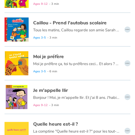
Ages 9-12
- 3 min
Caillou - Prend l'autobus scolaire
…
Tous les matins, Caillou regarde son amie Sarah monter à bord de l'autobus scolaire. Il aimerait tellement faire comme elle ! Mais Caillou est trop petit, il doit encore attendre un an. À moins que...
Ce livre est aussi disponible en anglais :
Caillou, the school bus
Ages 3-5
- 3 min
Moi je préfère
…
Moi je préfère ça, toi tu préfères ceci... Et alors ? On s'aime quand même !
Ages 3-5
- 6 min
Je m'appelle Ilir
…
Bonjour ! Moi, je m'appelle Ilir. Et j'ai 8 ans. J'habite à Luxembourg-ville, dans le quartier qui s'appelle le Limpertsberg.
Ages 9-12
- 3 min
Quelle heure est-il ?
…
La comptine "Quelle heure est-il ?" pour les tout-petits.