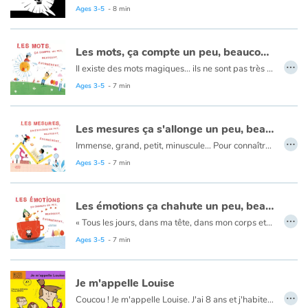
Ages 3-5
- 8 min
Blog
Les mots, ça compte un peu, beaucoup, énormément...
…
Il existe des mots magiques… ils ne sont pas très grands mais ils ont des pouvoirs stupéfiants ! Certains font sourire, rassurent, encouragent, ouvrent les cœurs… Pour cela, il faut savoir les utiliser au bon moment !
Learn french with Storyplay'r
Un véritable petit manuel de savoir-vivre afin de faciliter les échanges, fluidifier la communication ou encore résoudre les conflits. Des petits mots pour la vie de tous les jours, pour être bien et faire du bien !
Ages 3-5
- 7 min
French book lists for children
Les mesures ça s'allonge un peu, beaucoup, énormément...
…
Reading for children
Immense, grand, petit, minuscule… Pour connaître la taille d’une personne, d’un objet, d’une chose… il faut mesurer. Oui, d’accord ! Mais comment se représenter un micron, un millimètre… un centimètre ?
Facile ! Un micron est si minuscule qu’on ne peut le voir à l’œil nu, il faut un puissant microscope ! Un millimètre, c’est la taille d’un grain de sable…
Ages 3-5
- 7 min
Activities and workshops
À partir d’exemples sensibles et drôles choisis à hauteur d’enfant, cet album met les notions abstraites de mesure et de distance à la portée des plus jeunes.
Les émotions ça chahute un peu, beaucoup, énormément...
Dyslexia and reading disorders
…
« Tous les jours, dans ma tête, dans mon corps et dans mon cœur, c'est un tourbillon d'émotions. »
Êtes-vous prêts à faire le tour de douze émotions qui peuvent nous ébranler quotidiennement : l'émerveillement, la colère, la peur, la fierté, la tristesse, l'impatience, l'excitation, la gêne, la surprise, la jalousie, la joie ou encore la sérénité ?
Ages 3-5
- 7 min
En route à l’assaut de ces sentiments impalpables et confus !
Les enfants sont également invités à reconnaître les attitudes ou mimiques associées à chaque émotion, ils pourront ainsi mettre des mots sur ce qu'ils peuvent ressentir.
Je m'appelle Louise
…
Coucou ! Je m'appelle Louise. J'ai 8 ans et j'habite au Limpertsberg avec mon père, ma mère et mes trois sœurs : Léonie, Anna et Aline. Je n'ai pas de frère, dommage.