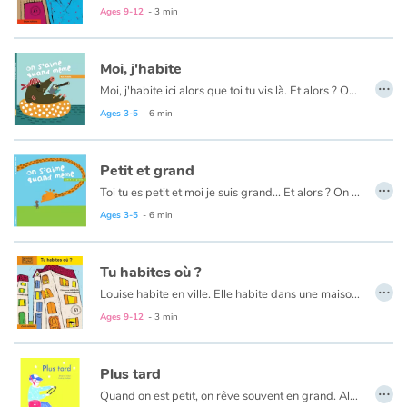
Arts, space, activities
Ages 9-12
- 3 min
Documentaries
Moi, j'habite
…
Moi, j'habite ici alors que toi tu vis là. Et alors ? On s'aime quand même !
With the family
Ages 3-5
- 6 min
Daily life and hobbies
Petit et grand
At school
…
Toi tu es petit et moi je suis grand... Et alors ? On s'aime quand même !
Ages 3-5
- 6 min
Festivals and events
Love and friendship
Tu habites où ?
…
Louise habite en ville. Elle habite dans une maison mitoyenne dans un quartier tranquille au Limpertsberg. Elle a sa chambre mansardée au 2e étage, sous le toit. De sa fenêtre, elle a une belle vue sur la ville.
Social issues
Ages 9-12
- 3 min
Emotions and feelings
Plus tard
…
Quand on est petit, on rêve souvent en grand. Alors, en attendant de pouvoir concrétiser ses rêves grandeur nature, on s’adapte et on les réalise à notre échelle. On devient pompier de bougies, chanteur sous la douche ou encore coiffeur de peluches.
Formats and illustrations