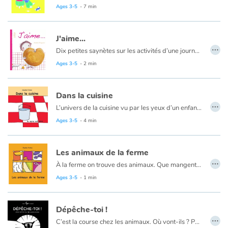
Porté par le trait poétique d’Audrey Calleja, le texte de Séverine Vidal encourage les enfants à vivre leurs envies d’adulte. Avec un peu d’imagination, ils sont à portée de mains.
Ages 3-5
- 7 min
Plus tard, tu voudrais faire quoi ? À cette question, toujours un peu trop pressante et bien assez tôt posée à un enfant, le duo Séverine Vidal et Audrey Calleja répond par un joli pied de nez.
Catalogue anglais
J'aime...
…
Dix petites saynètes sur les activités d’une journée et sur les petits plaisirs de l’enfance, le câlin du matin, la pêche à la grenouille le bain, les jeux du square, l’histoire du soir…
Contraste +
Ages 3-5
- 2 min
Help
Dans la cuisine
…
L’univers de la cuisine vu par les yeux d’un enfant pour jouer sur le principe des contraires.
Home
Ages 3-5
- 4 min
Family
Les animaux de la ferme
…
À la ferme on trouve des animaux. Que mangent-ils ? Que produisent-ils ?
Schools
Ages 3-5
- 1 min
Libraries
Dépêche-toi !
…
Videos & Tutorials
C’est la course chez les animaux. Où vont-ils ? Pourquoi tant d’empressement ? Les motifs et le noir et blanc sont mis à contribution pour faire vivre cet imagier animalier. Arriveront-ils à temps pour la lecture du soir ? Vous le découvrirez si vous restez jusqu’à la fin.