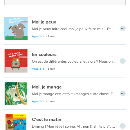
Fable, myth, literature and poetry
Princesses and princes, kings, queens and dragons
Moi je peux
…
Moi je peux faire ceci, moi je peux faire cela... Et alors ? On s'aime quand même !
Ogres, monsters and witches
Ages 3-5
- 1 min
Heroines and Heroes
En couleurs
…
Ecology, nature, seasons
On est de différentes couleurs, et alors ? Nous on s'aime quand même !
Ages 3-5
- 1 min
The animals
Moi, je mange
Travel, epic, investigation, adventure
…
Moi je mange ceci et toi tu manges autre chose. Et alors ? On s'aime quand même !
Ages 3-5
- 6 min
Around the world
Learning
C'est le matin
…
Driiiing ! Mon réveil sonne. Ah, non !!! S'il te plaît, j'ai sommeil. Je veux encore dormir ! Je lui donne un coup. Il se tait. Je me retourne dans mon lit et je continue à dormir.