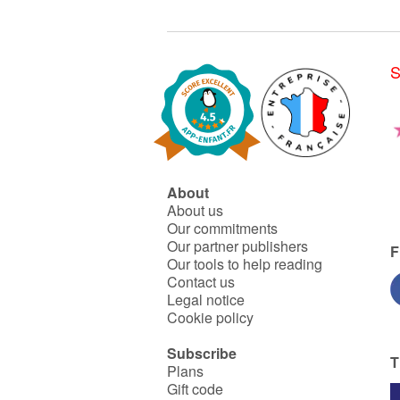
frère. Certains pensent
qu’Albin est idiot et Paul, ça le
met très en colère.
S
About
About us
Our commitments
Our partner publishers
F
Our tools to help reading
Contact us
Legal notice
Cookie policy
Subscribe
T
Plans
Gift code