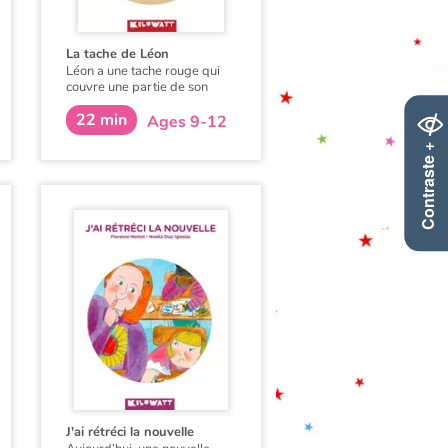
La tache de Léon
Léon a une tache rouge qui
couvre une partie de son
visage. Et à 10 ans, le regard
22 min
des autres enfants est parfois
Ages 9-12
difficile à supporter.
Contraste +
Heureusement, il y a la
musique, les amis de la fête
foraine et… Juliette.
J'ai rétréci la nouvelle