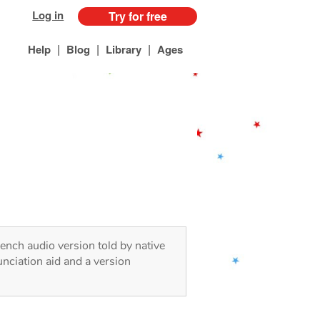
Log in
Try for free
|
|
|
Help
Blog
Library
Ages
rench audio version told by native
nciation aid and a version