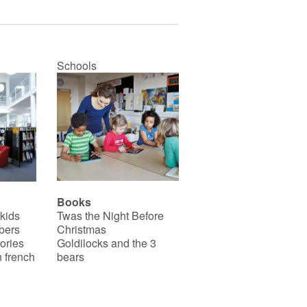
Schools
Books
 kids
Twas the Night Before
bers
Christmas
ories
Goldilocks and the 3
 french
bears