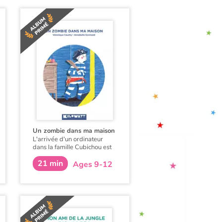
Un zombie dans ma maison
L'arrivée d'un ordinateur
dans la famille Cubichou est
une révolution ! Julien ne peut
21 min
plus se passer d'internet, des
Ages 9-12
réseaux sociaux, des blogs et
de ses nouveaux "amis".
Encore faut-il savoir qui se
cache derrière l'écran...