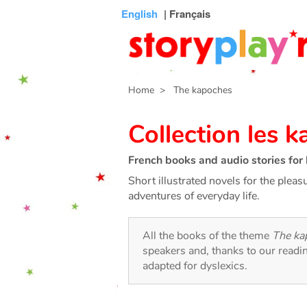
Connexion
Menu
Contenu
Recherche
Bibliothèque
Bas
English
| Français
de
page
Home
> The kapoches
Collection les 
French books and audio stories for 
Short illustrated novels for the pleas
adventures of everyday life.
All the books of the theme
The ka
speakers and, thanks to our readi
adapted for dyslexics.