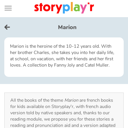
Connexion
Menu
Contenu
Recherche
Bibliothèque
Bas
de
page
Menu
➜
FR
Marion
Log in
Marion is the heroine of the 10-12 years old. With
her brother Charles, she takes you into her daily life,
Try for free
at school, on vacation, with her friends and her first
loves. A collection by Fanny Joly and Catel Muller.
Library
Awards
All the books of the theme
Marion
are french books
Home
for kids available on Storyplay'r, with french audio
version told by native speakers and, thanks to our
Tales and classics in french
reading module, we propose you for these stories a
reading and pronunciation aid and a version adapted