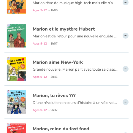
…
Marion rêve de musique high-tech mais elle n’a pas un sou en poche.
Ages 9-12
- 1h05
Blog
Marion et le mystère Hubert
Learn french with Storyplay'r
…
Marion est de retour pour une nouvelle enquête autour du mystérieux Hubert...
Ages 9-12
- 1h07
French book lists for children
Reading for children
Marion aime New-York
…
Grande nouvelle, Marion part avec toute sa classe pour un voyage à New-York. Mais quand on s'appelle Marion Girardon, voyager n'est pas de tout repos ! Que ce soit à New York, Paris, au ski ou au vide grenier du coin, Marion ne rate jamais une occasion de nous faire rire !
Activities and workshops
Ages 9-12
- 2h43
Dyslexia and reading disorders
Marion, tu rêves ???
…
D’une révolution en cours d’histoire à un vélo volé en passant par la découverte d’un trésor, un concours de lasagnes, un impitoyable prof-de-maths, un réveillon à surprises ou la crise de Charles largué par sa petite amie : la vie de Marion ressemble à un feuilleton…
Ages 9-12
- 2h32
Marion, reine du fast food