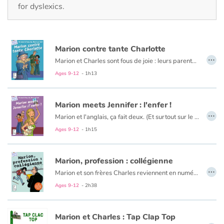
Fable, myth, literature and poetry
for dyslexics.
Princesses and princes, kings, queens and dragons
Marion contre tante Charlotte
Ogres, monsters and witches
…
Marion et Charles sont fous de joie : leurs parents partent 4 jours au Canada. Ils prévoient d’organiser une méga-fête. Mais un coup de fil ruine leurs plans : Tante Charlotte débarque ! Au programme : bonnes manières et repas équilibrés… Au secours ! Le frère et la sœur tiendront-ils le choc ?
Ages 9-12
- 1h13
Heroines and Heroes
Ecology, nature, seasons
Marion meets Jennifer : l'enfer !
…
Marion et l'anglais, ça fait deux. (Et surtout sur le bulletin, plutôt zéro...). Heureusement, voici les vacances. Marion a un superplan pour oublier ses soucis scolaires : elle est invitée chez Camille, sa meilleure amie, à Saint-Tropez. Mais M. et Mme Girardon ont un tout autre projet pour leur fille : accueillir une correspondante... anglaise ! Goodbye, farniente, plage et bronzing. Hello, Jennifer !
The animals
Ages 9-12
- 1h15
Travel, epic, investigation, adventure
Marion, profession : collégienne
…
Marion et son frères Charles reviennent en numérique, chic ! Avec ce recueil de 12 nouvelles génialement illustrées par Catel, BD : lire rime avec rire.
Around the world
Entre panne d’oreiller, stage mouvementé, embrouilles Facebook, baby-sitting musclé, citronnade fraîche ou réveillon bouillant (entre autres… ) : Marion est sur tous les fronts pour notre plus grand plaisir !
Ages 9-12
- 2h38
Learning
Marion et Charles : Tap Clap Top