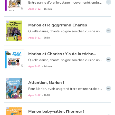
…
Entre panne d’oreiller, stage mouvementé, embrouilles Facebook, baby-sitting musclé, citronnade fraîche ou réveillon bouillant (entre autres…) : Marion est sur tous les fronts pour notre plus grand plaisir !
Ages 9-12
- 16 min
Catalogue anglais
Marion et le gggrrrand Charles
…
Qu’elle danse, chante, soigne son chat, cuisine une tarte aux légumes (ou du moins essaie), se fasse confisquer son téléphone, enquête sur des tags de licorne, poursuive le Félix de ses rêves, espionne son Charles de frère ou décide de nettoyer une plage bretonne (entre autres) : Marion ne rate jamais une occasion de nous faire rire !
Contraste +
Ages 9-12
- 2h38
Help
Marion et Charles : Y'a de la triche...
…
Home
Qu’elle danse, chante, soigne son chat, cuisine une tarte aux légumes (ou du moins essaie), se fasse confisquer son téléphone, enquête sur des tags de licorne, poursuive le Félix de ses rêves, espionne son Charles de frère ou décide de nettoyer une plage bretonne (entre autres) : Marion ne rate jamais une occasion de nous faire rire !
Ages 9-12
- 14 min
Family
Attention, Marion !
Schools
…
Pour Marion, avoir un grand frère est une vraie plaie, surtout quand celui-ci lui vole son journal intime pour révéler ses secrets aux yeux de tous, et surtout à ceux du beau Félix... Un roman pour les 10 ans et plus.
Ages 9-12
- 1h10
Libraries
Videos & Tutorials
Marion baby-sitter, l'horreur !