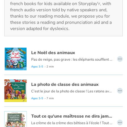
Fable, myth, literature and poetry
french books for kids available on Storyplay'r, with
french audio version told by native speakers and,
thanks to our reading module, we propose you for
Princesses and princes, kings, queens and dragons
these stories a reading and pronunciation aid and a
version adapted for dyslexics.
Ogres, monsters and witches
Heroines and Heroes
Le Noël des animaux
…
Ecology, nature, seasons
Pas de neige, pas grave : les éléphants soufflent des confettis blancs par leur trompe et la magie opère. Les grenouilles s'égosillent en chantant Petit Papa Noël. Les vaches essaient de passer par la cheminée. Les petits crocos mangent les cadeaux, le hibou nous chouette à tous un joyeux Noël ! Éclats de rire et poésie au rendez-vous.
Ages 3-5
- 2 min
The animals
La photo de classe des animaux
Travel, epic, investigation, adventure
…
C’est le jour de la photo de classe ! Les ratons avec leur interminable toilette ont endormi le photographe, les castors ont grignoté les gradins, les singes courent partout, les serpents s’emmêlent, les sardines sont dans la boîte… Chacun a sa petite histoire et tous nous font bien rire ! Pour prolonger le plaisir, un animal d’une autre photo s’est invité chez ses petits camarades. Au lecteur de trouver l’éléphant chez les autruches, l’ours polaire chez les girafes, etc.
Ages 3-5
- 7 min
Around the world
Learning
Tout ce qu'une maîtresse ne dira jamais
…
La crème de la crème des bêtises à l’école ! Tout est sens dessus dessous. La maîtresse est tombée sur la tête et les élèves ne sont pas au bout de leurs surprises !