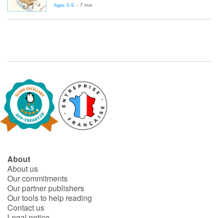
Ages 3-5
- 7 min
Catalogue anglais
Contraste +
Help
Home
Family
About
Schools
About us
Our commitments
Libraries
Our partner publishers
Our tools to help reading
Contact us
Videos & Tutorials
Legal notice