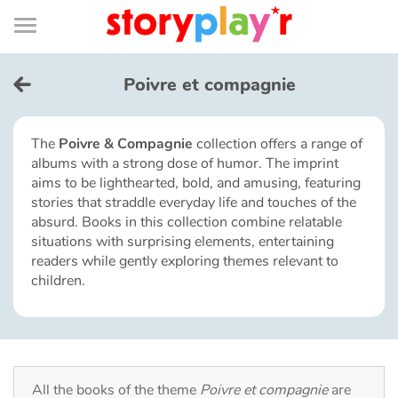
Connexion
Menu
Contenu
Recherche
Bibliothèque
Bas
de
page
Menu
➜
FR
Poivre et compagnie
Log in
The
Poivre & Compagnie
collection offers a range of
albums with a strong dose of humor. The imprint
Try for free
aims to be lighthearted, bold, and amusing, featuring
stories that straddle everyday life and touches of the
Library
absurd. Books in this collection combine relatable
situations with surprising elements, entertaining
readers while gently exploring themes relevant to
Awards
children.
Home
Tales and classics in french
All the books of the theme
Poivre et compagnie
are