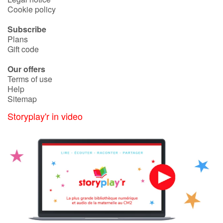
Cookie policy
Blog
Subscribe
Plans
Gift code
Learn french with Storyplay'r
Our offers
French book lists for children
Terms of use
Help
Sitemap
Reading for children
Storyplay'r in video
Activities and workshops
Dyslexia and reading disorders