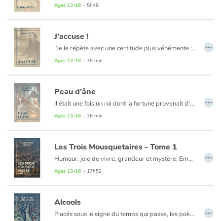
À travers les aventures hilarantes de ce géant joyeux, Rabelais nous offre une satire savoureuse de la société de son temps, de l’Église à l’Université, tout en défendant les valeurs humanistes : liberté, tolérance, savoir et joie de vivre.
Ages 13-18
- 5h48
Un chef-d'œuvre provocateur, foisonnant et jubilatoire, où l’humour sert de porte d’entrée à une profonde réflexion sur l’homme et son époque.
Blog
J'accuse !
…
"Je le répète avec une certitude plus véhémente : la vérité est en marche et rien ne l'arrêtera." C'est en 1898, dans une lettre ouverte au président de la République Félix Faure, qu'Émile Zola assène cette magnifique formule. Rappelons le contexte : le capitaine Dreyfus a été accusé d'espionnage au profit de l'Allemagne, contre toute raison. Condamné, il est la preuve vivante d'un climat d'antisémitisme nauséabond. Il apparaît rapidement que le vrai coupable est le commandant Esterhazy. Mais l'armée ne veut pas se déjuger...."
Learn french with Storyplay'r
Ages 13-18
- 35 min
French book lists for children
Peau d'âne
…
Reading for children
Il était une fois un roi dont la fortune provenait d'un âne fabuleux qui donnait de l'or à la place de crottin. Le roi promit à son épouse mourante de ne se remarier qu'avec une femme plus belle est plus sage qu'elle. Or, à ses yeux, seule sa fille était pourvue de toutes ces qualités. Il décida alors de l'épouser...
Ages 13-18
- 36 min
Activities and workshops
Les Trois Mousquetaires - Tome 1
Dyslexia and reading disorders
…
Humour, joie de vivre, grandeur et mystère. Emmenés par la verve prodigieuse de Dumas, d'Artagnan, Athos, Porthos et Aramis tentent de déjouer les intrigues du cardinal de Richelieu et de la redoutable Milady. Rusés et courageux, la répartie aussi tranchante que le coup d'épée, les quatre mousquetaires les plus célèbres de France courent d'embûches en coups d'éclat. Depuis deux siècles, ce grand roman plein de panache n'a pas pris une ride.
Ages 13-18
- 17h52
Chapitres 1 à 44
Alcools
…
Placés sous le signe du temps qui passe, les poèmes d’Alcools récréent tout un monde : celui des lieux où son existence a conduit leur auteur et dont ils entrecroisent les souvenirs, comme celui de ces grandes figures féminines qui ont traversé sa vie. Mais ils sont en même temps imprégnés d’une culture à la fois populaire et savante qui permet au poète de recueillir l’héritage du passé tout en s’ouvrant à la modernité de la vie ordinaire. On aurait ainsi tort de croire que ce recueil où s’inaugure la poésie du XXe siècle soit, à sa parution en 1913, un livre de rupture. Nourri de poèmes anciens aussi bien que récents, le chant que font entendre ceux d’Apollinaire, à l’oralité si puissante, tire ses ressources du vers régulier comme du vers libre, et il ne s’agit pas pour le poète de céder au simple plaisir du nouveau : seule compte ici sa liberté et ce que lui dicte la voix inimitable d’un lyrisme qui n’a pas cessé de nous toucher.