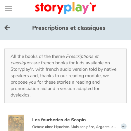
Connexion
Menu
Contenu
Recherche
Bibliothèque
Bas
de
page
Menu
➜
FR
Prescriptions et classiques
Log in
Try for free
All the books of the theme
Prescriptions et
classiques
are french books for kids available on
Storyplay'r, with french audio version told by native
Library
speakers and, thanks to our reading module, we
propose you for these stories a reading and
pronunciation aid and a version adapted for
Awards
dyslexics.
Home
Les fourberies de Scapin
Tales and classics in french
…
Octave aime Hyacinte. Mais son père, Argante, a d'autres projets pour lui... Lorsqu'il apprend l'union des deux jeunes gens, il menace de déshériter son fils. Octave se confie alors à Scapin. Le rusé valet a plus d'un tour dans son sac pour faire triompher l'amour.