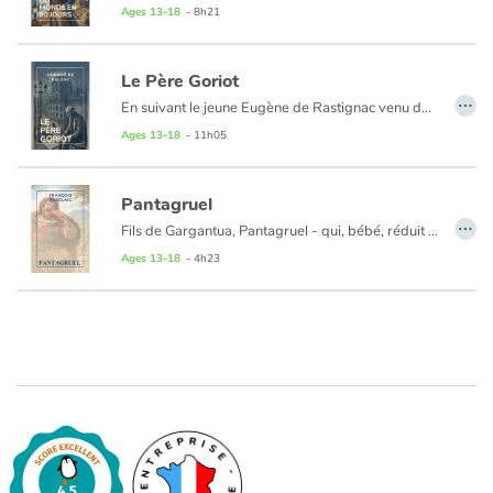
Ages 13-18
- 8h21
Le Père Goriot
…
En suivant le jeune Eugène de Rastignac venu de sa province à Paris pour tenter de faire fortune, on découvre les dessous de la société parisienne de 1820.
Eugène se lie d’amitié avec le père Goriot, un vieillard qui vit pauvrement après avoir partagé sa fortune entre ses deux filles qu’il a mariées.
Ages 13-18
- 11h05
Eugène rencontre l’une et l’autre en cherchant à s’introduire dans les deux classes dominantes de l’époque : la noblesse et la riche bourgeoisie.
Pantagruel
…
Fils de Gargantua, Pantagruel - qui, bébé, réduit son berceau en miettes, étrangle un ours et mange le jarret de sa nourrice - donne le coup d'envoi de la Renaissance française. C'est un bon géant, qui sème l'épouvante et dont les exploits surpassent ceux d'Hercule. Mais Rabelais lui préfère encore Panurge, l'homme à tout faire, éternel étudiant sans scrupules qui connaît soixante-trois manières de se procurer de l'argent, toutes assez malhonnêtes. Et ces deux monstres se lancent dans des voyages fabuleux.
Ages 13-18
- 4h23