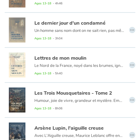
Quand elle lit les lettres de Christian écrites par Cyrano ?
Ages 13-18
- 4h46
Le dernier jour d'un condamné
…
Un homme sans nom dont on ne sait rien, pas même le crime, vient d'être condamné à la guillotine : il ne lui reste plus que quelques jours à vivre. Dans l'attente de son exécution, il consigne ses dernières pensées et sensations. Son journal suit le flot chaotique de sa conscience, avec des moments de panique, des sursauts d'espoir ou de révolte, et une hantise - celle de la mort qui vient. Texte d'une inaltérable actualité et premier acte d'un combat dont Hugo demeurera le symbole, Le Dernier Jour d'un condamné (1829) est, d'après son auteur, " la plaidoirie générale et permanente pour tous les accusés présents et à venir ". Et reste sans doute le plus grand réquisitoire jamais écrit contre la peine de mort.
Ages 13-18
- 3h04
Lettres de mon moulin
…
Le Nord de la France, noyé dans les brumes, ignorait le Sud. Alphonse Daudet le lui fit découvrir par ses Lettres de mon moulin. La Provence, celle de la mer et celle de la montagne, est apparue soudain avec ses troupeaux, ses belles Arlésiennes et ses parfums.
Un siècle plus tard, Maître Cornille et son secret, la mule du pape qui retient son coup de pied, le curé de Cucugnan, le sous-préfet aux champs, tous ses personnages vivent encore avec la même intensité. Tristes ou gais, mélancoliques ou satiriques, ces petits textes sont des chefs-d'œuvre de malice, de poésie et d'émotion.
Ages 13-18
- 5h40
Les Trois Mousquetaires - Tome 2
…
Humour, joie de vivre, grandeur et mystère. Emmenés par la verve prodigieuse de Dumas, d'Artagnan, Athos, Porthos et Aramis tentent de déjouer les intrigues du cardinal de Richelieu et de la redoutable Milady. Rusés et courageux, la répartie aussi tranchante que le coup d'épée, les quatre mousquetaires les plus célèbres de France courent d'embûches en coups d'éclat. Depuis deux siècles, ce grand roman plein de panache n'a pas pris une ride.
Ages 13-18
- 8h06
Chapitres 45 à 67
Arsène Lupin, l'aiguille creuse
…
Avec L'Aiguille creuse, Maurice Leblanc offre enfin à Arsène Lupin un adversaire à sa mesure. Et pourtant, avec son visage rose de jeune fille et ses cheveux en brosse, Isidore Beautrelet n'est qu'un lycéen, prêt à passer le baccalauréat. Saura-t-il expliquer l'étrange crime commis au château d'Ambrumésy ? Comprendre les liens qui unissent le gentleman cambrioleur à la belle Mlle de Saint-Véran ? Déchiffrer le secret de l'Aiguille creuse, dont seuls les rois de France possédaient la clé ? Publié en 1909, L'Aiguille creuse demeure la plus célèbre aventure d'Arsène Lupin.