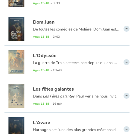
Ages 13-18
- 6h33
Dom Juan
…
De toutes les comédies de Molière, Dom Juan est peut-être la plus fascinante : c'est que la course endiablée du «grand seigneur méchant homme», séducteur cynique et athée flanqué d'un valet burlesque, permet d'explorer toutes les tonalités du rire - de la franche bouffonnerie jusqu'à une ironie si corrosive qu'elle en devient parfois étonnamment grave, et presque inquiétante.
Ages 13-18
- 2h03
L'Odyssée
…
La guerre de Troie est terminée depuis dix ans, mais le roi Ulysse erre toujours sur les mers, loin de sa patrie, Ithaque. Pour retrouver son épouse Pénélope et son fils Télémaque, le héros devra affronter des monstres terribles : un Cyclope, des sirènes, sans oublier la magicienne Circé... Ulysse sortira-t-il indemne de ces épreuves ? Ne perdra-t-il pas, au contact de ces êtres cruels, une part d'humanité ?
Ages 13-18
- 13h48
Les fêtes galantes
…
Dans
Les Fêtes galantes
, Paul Verlaine nous invite à un bal poétique au clair de lune. Entre jardins mystérieux et musiques légères, marquises, chevaliers et musiciens dansent et s’aiment, dans une atmosphère à la fois joyeuse et fragile. Derrière les rires et les chansons, une douce mélancolie se glisse : les fêtes passent, mais la beauté des instants reste éternelle. Un recueil délicat et envoûtant, où chaque poème est une petite scène digne d’un tableau.
Ages 13-18
- 16 min
L'Avare
…
Harpagon est l'une des plus grandes créations de Molière. Tout, dans cet homme, respire l'avarice et la décrépitude. Rongé par une maladie de corps, Harpagon l'est aussi par une maladie de l'âme. Ladre, il rogne sur la nourriture et les habits de ses domestiques, sur l'avoine de ses chevaux, sur l'entretien de son fils, obligé d'emprunter à taux usuraire pour vivre, et sur les cadeaux indispensables à sa fiancée. Usurier, il prête à des taux exorbitants, calcule, évalue tous les objets qui l'entourent. Dans cette atmosphère poussiéreuse et sordide, où fusent les mots féroces, le père usurier s'oppose au fils emprunteur. L'avarice détruit l'amour filial, l'amour paternel, l'amour quel qu'il soit. La cassette remplie d'or enterrée dans le jardin est l'âme, le coeur, le souffle même d'Harpagon. Les retrouvailles d'un homme et d'une cassette sont ici le seul hymne à l'amour.