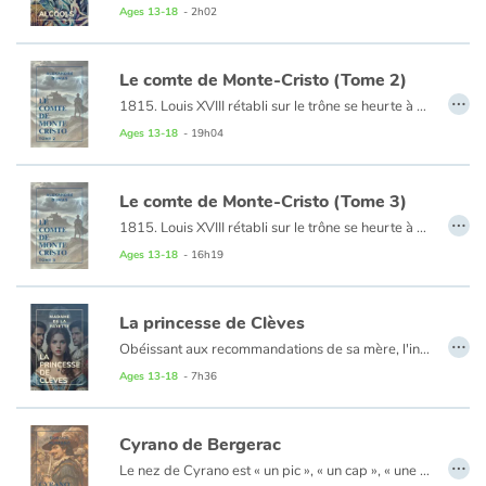
Ages 13-18
- 2h02
Le comte de Monte-Cristo (Tome 2)
…
1815. Louis XVIII rétabli sur le trône se heurte à une opposition dont l'Empereur, relégué à l'île d'Elbe, songe déjà à profiter. Dans Marseille livrée à la discorde civile, le moment est propice aux règlements de comptes politiques ou privés. C'est ainsi que le marin Edmond Dantès, à la veille de son mariage, se retrouve, sans savoir pourquoi, arrêté et conduit au château d'If...
Ages 13-18
- 19h04
Chapitres 40 à 78
Le comte de Monte-Cristo (Tome 3)
…
1815. Louis XVIII rétabli sur le trône se heurte à une opposition dont l'Empereur, relégué à l'île d'Elbe, songe déjà à profiter. Dans Marseille livrée à la discorde civile, le moment est propice aux règlements de comptes politiques ou privés. C'est ainsi que le marin Edmond Dantès, à la veille de son mariage, se retrouve, sans savoir pourquoi, arrêté et conduit au château d'If...
Ages 13-18
- 16h19
Chapitres 79 à 117
La princesse de Clèves
…
Obéissant aux recommandations de sa mère, l'innocente Mlle de Chartres épouse le prince de Clèves. Au cours d'un bal, la jeune femme rencontre le duc de Nemours et ressent pour lui une passion dévorante à laquelle elle refuse de céder. Dans ce roman majeur du XVIIe siècle, Mme de Lafayette décrit avec minutie les tourments de la princesse de Clèves, déchirée entre désir et devoir.
Ages 13-18
- 7h36
Cyrano de Bergerac
…
Le nez de Cyrano est « un pic », « un cap », « une péninsule »… Comment alors oser aimer Roxane, « la plus belle », « la plus brillante », « la plus fine » ? Impensable ! En effet, Roxane, convoitée par le puissant comte de Guiche, aime Christian de Neuvillette. Tout se complique quand Cyrano, habile poète, propose à Christian, dénué d’esprit, de lui prêter son talent : qui des deux jeunes gens Roxane aime-t-elle en définitive