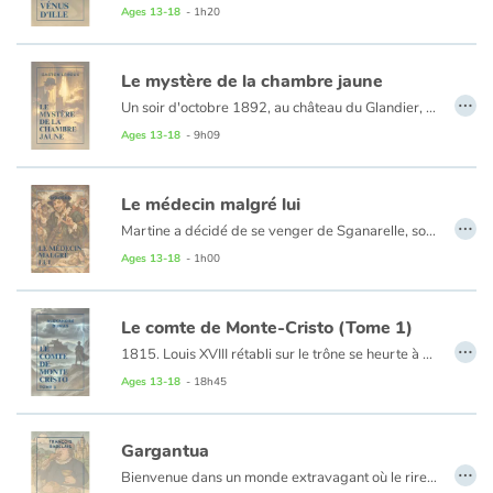
Ages 13-18
- 1h20
Catalogue anglais
Le mystère de la chambre jaune
…
Un soir d'octobre 1892, au château du Glandier, peu après minuit, tandis que le professeur Stangerson travaille dans son laboratoire en compagnie de son serviteur, il entend, dans la chambre attenante, les appels au secours de sa fille. Tous les deux se précipitent, mais la porte est fermée de l'intérieur, comme les volets de l'unique fenêtre. Lorsqu'ils découvrent finalement la jeune fille qui râle sur le plancher, il ne reste de l'assassin que la marque, sur les murs, d'une main ensanglantée - et le revolver du serviteur : meurtre incompréhensible, dont le reporter Joseph Rouletabille va pourtant percer le mystère.
Ages 13-18
- 9h09
Contraste +
Help
Le médecin malgré lui
…
Martine a décidé de se venger de Sganarelle, son vaurien de mari ! Les circonstances vont lui offrir une occasion bien tentante : le faire passer pour un médecin – malgré lui !
Home
La vengeance de Martine s’accomplira-t-elle ? Comment Sganarelle réussira-t-il à se tirer de cette situation ?
Ages 13-18
- 1h00
Family
Le comte de Monte-Cristo (Tome 1)
…
1815. Louis XVIII rétabli sur le trône se heurte à une opposition dont l'Empereur, relégué à l'île d'Elbe, songe déjà à profiter. Dans Marseille livrée à la discorde civile, le moment est propice aux règlements de comptes politiques ou privés. C'est ainsi que le marin Edmond Dantès, à la veille de son mariage, se retrouve, sans savoir pourquoi, arrêté et conduit au château d'If...
Schools
Ages 13-18
- 18h45
Chapitres 1 à 39
Libraries
Gargantua
…
Videos & Tutorials
Bienvenue dans un monde extravagant où le rire, la soif de savoir et la démesure se mêlent sans retenue ! Dans ce roman emblématique de la Renaissance, François Rabelais retrace l’enfance et l’éducation du géant Gargantua, fils du bon roi Grandgousier. Né par l’oreille de sa mère après une étrange grossesse de onze mois, Gargantua grandit entre festins, jeux absurdes, débats philosophiques et guerres burlesques.