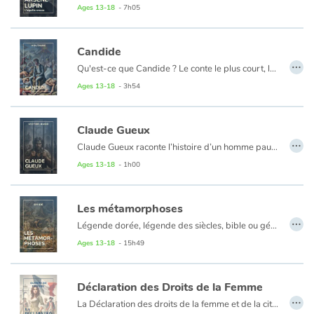
Ages 13-18
- 7h05
Candide
…
Qu'est-ce que Candide ? Le conte le plus court, le plus comique, le plus connu des Lumières. Condamné en plusieurs pays, lors de sa parution, pour indécence et effronterie, interdit de lecture par Diderot à sa fille, le voilà qui caracole aujourd'hui en tête des best-sellers de la littérature classique. On le porte au théâtre, on le met en musique, il attire les illustrateurs, inspire les cinéastes.
Ages 13-18
- 3h54
Claude Gueux
…
Claude Gueux raconte l’histoire d’un homme pauvre emprisonné pour avoir volé afin de nourrir sa famille. En prison, victime d’une injustice et d’un directeur cruel, Claude finit par commettre un meurtre et est condamné à mort. À travers ce récit inspiré d’un fait réel, Victor Hugo dénonce la misère sociale, l’inhumanité du système carcéral et la peine de mort.
Ages 13-18
- 1h00
Les métamorphoses
…
Légende dorée, légende des siècles, bible ou génie du paganisme, voici une œuvre qui, en douze mille vers, conte deux cent trente et une histoires de métamorphoses ; elles remontent, pour beaucoup, à l'origine du monde. Ovide, dans ses poèmes épiques et didactiques, nous a donné, des origines à Jules César, un des grands textes sur la genèse de l'humanité.La variété des styles, de l'horreur et du fantastique à l'élégie amoureuse, enchante le lecteur autant que Les Mille et Une Nuits. La grandeur de la Rome impériale, de l'Empire d'Occident s'y reflète. Les Métamorphoses sont l'une des sources principales de la littérature et des arts occidentaux. Comme les fontaines de Rome d'où l'eau ne cesse de jaillir, Les Métamorphoses sont à la fois un monument, et une source de la culture européenne.
Ages 13-18
- 15h49
Déclaration des Droits de la Femme
…
La Déclaration des droits de la femme et de la citoyenne reflète dans ses différentes parties la richesse saisissante de l’œuvre d'Olympe de Gouges et porte jusqu'à notre siècle la voix d'une révolutionnaire enthousiaste. Pierre angulaire du combat pour l'égalité entre les hommes et les femmes, ce texte redécouvert au début du XXe siècle continue de stimuler nos débats.