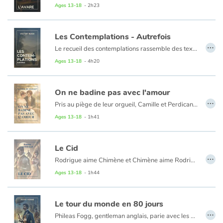
Ages 13-18
- 2h23
Les Contemplations - Autrefois
…
Le recueil des contemplations rassemble des textes écrits par Hugo sur plus de vingt ans, et classés selon une chronologie fictive. de la célèbre réponse à un acte d'accusation, où le poète pose en révolutionnaire de la langue, à ce que dit la bouche d'ombre, inspiré de l'expérience du spiritisme, en passant par les poèmes sur la mort de Léopoldine, ce sont les mémoires d'une âme qui se dessinent en creux.
Parues en 1856 entre les châtiments et la légende des siècles, les contemplations marquent le sommet de l'œuvre poétique de Victor Hugo.
Ages 13-18
- 4h20
Le tome 1 des Contemplations comprend les trois livres suivants : Aurore, L'Âme en fleur, Les Luttes et les Rêves.
On ne badine pas avec l'amour
…
Pris au piège de leur orgueil, Camille et Perdican inventent de cruels stratagèmes pour ne pas s’avouer leurs sentiments. Mais quand on se moque de l’amour, il se venge…
Dans cette pièce d’une lucidité désenchantée, les jeux du cœur et de la parole traduisent l’intensité sublime de la passion adolescente.
Ages 13-18
- 1h41
Le Cid
…
Rodrigue aime Chimène et Chimène aime Rodrigue. Mais un conflit oppose leurs deux pères. Qui de l'amour ou de l'honneur triomphera ?
Ages 13-18
- 1h44
Le tour du monde en 80 jours
…
Phileas Fogg, gentleman anglais, parie avec les membres de son club qu'il fera le tour de la terre en 80 jours. Et, aussitôt, le voilà parti, accompagné de son domestique Jean, un Parisien, dit Passepartout. Il devra être revenu à Londres, pour gagner, le samedi 21 décembre 1872 à 20 heures 45 minutes ! Soupçonné d'être l'audacieux voleur de la Banque d'Angleterre, Phileas Fogg va être filé tout au long de ses pérégrinations par le détective Fix qui ne peut cependant pas l'arrêter, le mandat d'amener arrivant toujours trop tard... Les pays traversés, les multiples aventures, les stratagèmes employés pour contourner les nombreux obstacles, l'activité débordante de Phileas Fogg pour lutter contre le temps en ne se départant jamais de son flegme tout britannique, les personnalités de Passepartout et de l'obstiné Fix, font du Tour du monde en 80 jours un merveilleux roman, l'un des meilleurs de Jules Verne, dont le succès considérable ne s'est jamais démenti depuis sa parution, en 1873.