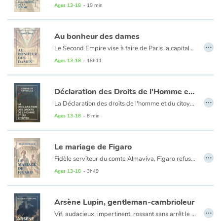
Ages 13-18
- 19 min
Au bonheur des dames
…
Le Second Empire vise à faire de Paris la capitale de la mode et du luxe. La ville se modernise. Les boutiques du Paris ancien laissent place peu à peu aux grands magasins, dans le voisinage des boulevards et de la gare Saint-Lazare. La nouvelle architecture illustre l'évolution des goûts : on entre dans le royaume de l'illusion. Octave Mouret, directeur du Bonheur des Dames, se lance dans le nouveau commerce. L'exploit du romancier est d'avoir transformé un épisode de notre histoire économique en aventure romanesque et en intrigue amoureuse. Rien d'idyllique pourtant : le magasin est construit sur un cadavre ensanglanté, et l'argent corrompt tout. Pour Zola, la réussite du grand magasin s'explique par la vanité des bourgeoises et le règne du paraître. Il nous décrit ici la fin et la naissance d'un monde : Paris, incarné ici dans un de ses mythes principaux, devient l'exemple de la cité moderne.
Ages 13-18
- 18h11
Déclaration des Droits de l'Homme et du Citoyen
…
La Déclaration des droits de l'homme et du citoyen (DDHC) de 1789 est un texte fondamental de la Révolution française qui énonce un ensemble de droits naturels individuels et communs, ainsi que les conditions de leur mise en œuvre. Ses derniers articles sont adoptés le 26 août 1789.
Ages 13-18
- 8 min
Le mariage de Figaro
…
Fidèle serviteur du comte Almaviva, Figaro refuse de plier devant les grands et leurs privilèges. Il défend avec humour son honneur et son amour, en un mot, son droit d'exister. Ruses, jalousie et quiproquos vont animer cette folle journée à une cadence effrénée.
Ages 13-18
- 3h49
Arsène Lupin, gentleman-cambrioleur
…
Vif, audacieux, impertinent, rossant sans arrêt le commissaire (qui ici, en l'occurrence, s'appelle l'inspecteur Ganimard), traînant les cœurs après lui et mettant les rieurs de son côté, se moquant des situations acquises, ridiculisant les bourgeois, portant secours aux faibles, Arsène Lupin, gentleman cambrioleur, est un Robin des Bois de la « Belle Époque ». Un Robin des Bois bien français : il ne se prend pas trop au sérieux, ses armes les plus meurtrières sont les traits d'esprit ; ce n'est pas un aristocrate qui vit comme un anarchiste mais un anarchiste qui vit comme un aristocrate.