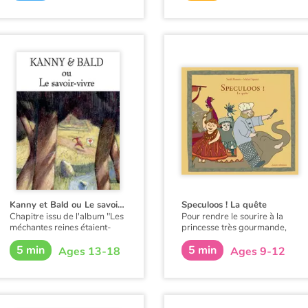
l'assistante du cuisinier va
père, le roi, trouva une ruse :
trouver la solution !
il n'accepterait de la marier
qu'à celui qui lui raconterait le
mensonge le plus gros." Une
farce subtile dans la droite
ligne de la tradition orale…
Kanny et Bald ou Le savoir vivre
Speculoos ! La quête
Chapitre issu de l'album "Les
Pour rendre le sourire à la
méchantes reines étaient-
princesse très gourmande,
elles de gentilles princesses
Maurice, le menestrel, se met
5 min
5 min
?" de Grégoire Kocjan et Léo
en quête des épices qui
Ages 13-18
Ages 9-12
Méar
composent le speculoos, un
biscuit aux pouvoirs
extraordinaires. Il parcourt le
monde et rapporte avec lui
les ingrédients nécessaires