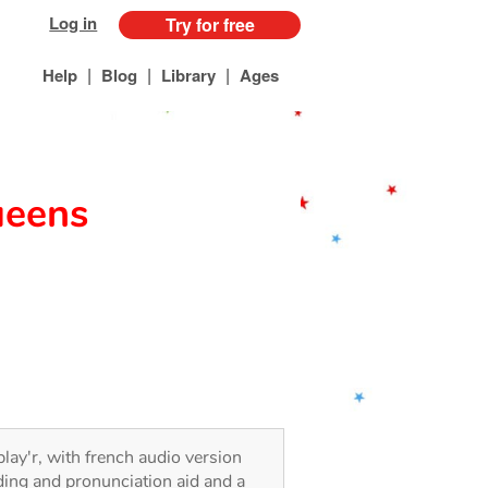
Log in
Try for free
|
|
|
Help
Blog
Library
Ages
ueens
play'r, with french audio version
ding and pronunciation aid and a