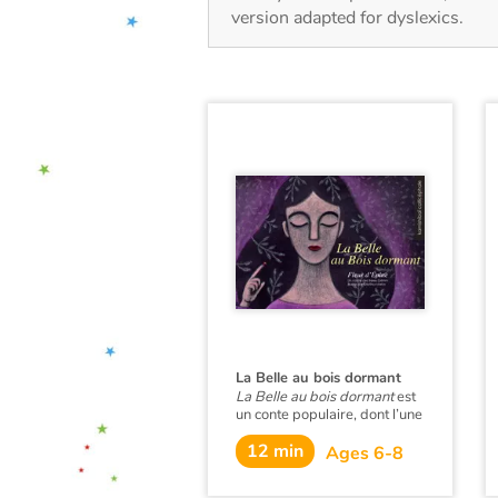
version adapted for dyslexics.
La Belle au bois dormant
La Belle au bois dormant
est
un conte populaire, dont l’une
des versions les plus célèbres
12 min
est celle des frères Grimm,
Ages 6-8
publiée en 1812.