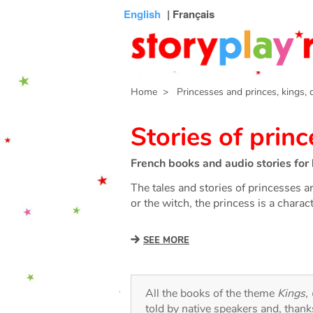
Connexion
Menu
Contenu
Recherche
Bibliothèque
Bas
English
| Français
de
page
Home
> Princesses and princes, kings,
Stories of prin
French books and audio stories for 
The tales and stories of princesses are
or the witch, the princess is a charact
SEE MORE
All the books of the theme
Kings,
told by native speakers and, than