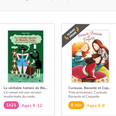
La véritable histoire de Blanche Neige qui n'a pas croqué la pomme
Curieuse, Bavarde et Coquette
Ce roman est une version
Trois princesses, Curieuse,
modernisée du conte,
Bavarde et Coquette
abordant de manière
désespèrent leur père. Le roi
1h21
8 min
humoristique les thèmes
aurait préféré des fils,
Ages 9-12
Ages 6-8
contemporains du bien-être
capables de lui succéder
animal, de l’exploitation par
! Malgré cela, les trois