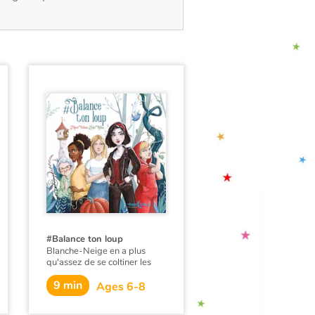
#Balance ton loup
Blanche-Neige en a plus
qu'assez de se coltiner les
corvées de 7 nains mal
9 min
élevés. Et Cendrillon en a ras
Ages 6-8
la choucroute que son Chat
botté de mari chausse