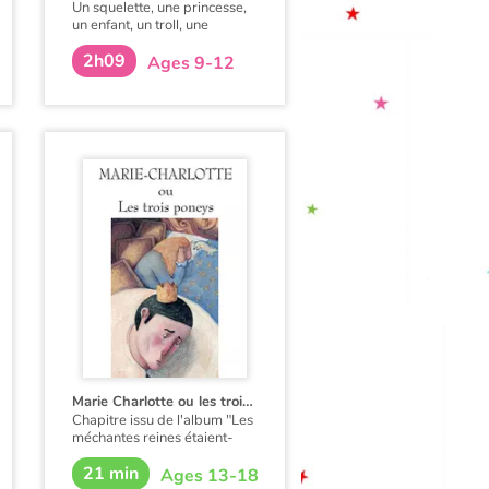
Un squelette, une princesse,
un enfant, un troll, une
sorcière, rivalisent pour être
2h09
respectivement les plus
Ages 9-12
joueur, bavarde, ennuyeux,
crétin et coquette du monde !
Marie Charlotte ou les trois poneys
Chapitre issu de l'album "Les
méchantes reines étaient-
elles de gentilles princesses
21 min
?" de Grégoire Kocjan et Léo
Ages 13-18