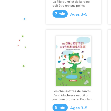
La fille du roi et de la reine
doit être en tous points
parfaite, mais la princesse
7 min
Parfaite n'est pas de cet avis !
Ages 3-5
Les chaussettes de l'archiduchesse
L'archiduchesse naquit un
jour bien ordinaire. Pourtant,
tous admiraient la charmante
8 min
enfant lorsque la sorcière
Ages 3-5