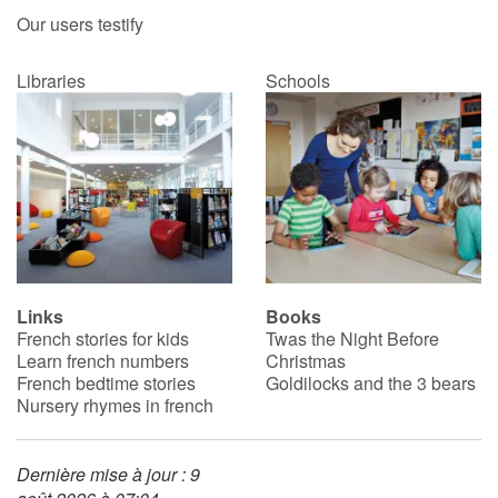
Our users testify
Blog
Libraries
Schools
Learn french with Storyplay'r
French book lists for children
Reading for children
Activities and workshops
Links
Books
Dyslexia and reading disorders
French stories for kids
Twas the Night Before
Learn french numbers
Christmas
French bedtime stories
Goldilocks and the 3 bears
Nursery rhymes in french
Dernière mise à jour : 9