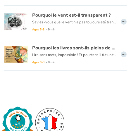
Fable, myth, literature and poetry
Pourquoi le vent est-il transparent ?
Princesses and princes, kings, queens and dragons
…
Saviez-vous que le vent n'a pas toujours été transparent ? Voici le récit du temps où chaque vent avait sa couleur et son humeur. Voici le récit du jour où les hommes ont osé copier leurs couleurs...
Ages 6-8
- 9 min
Ogres, monsters and witches
Heroines and Heroes
Pourquoi les livres sont-ils pleins de mots ?
…
Lire sans mots, impossible ! Et pourtant, il fut un temps où les livres étaient si blancs qu'ils ne pouvaient se lire avec les yeux, mais avec l'imagination...
Ecology, nature, seasons
Ages 6-8
- 8 min
The animals
Travel, epic, investigation, adventure
Around the world
Learning