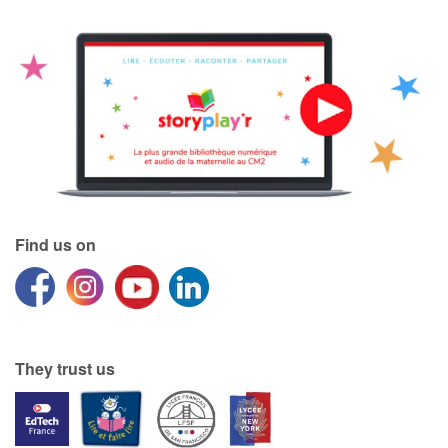
Catalogue anglais
Contraste +
Help
Home
Find us on
Family
Schools
They trust us
Libraries
Videos & Tutorials