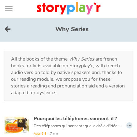
Connexion
Menu
Contenu
Recherche
Bibliothèque
Bas
de
page
Menu
➜
FR
Why Series
Log in
Try for free
All the books of the theme
Why Series
are french
books for kids available on Storyplay'r, with french
audio version told by native speakers and, thanks to
Library
our reading module, we propose you for these
stories a reading and pronunciation aid and a version
adapted for dyslexics.
Awards
Home
Pourquoi les téléphones sonnent-il ?
…
Tales and classics in french
Des téléphones qui sonnent : quelle drôle d'idée ! Après tout, il devait bien y avoir d'autres solutions… Alors pourquoi ont-elles été écartées ?
Ages 6-8
- 7 min