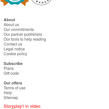
Arts, space, activities
Documentaries
About
About us
With the family
Our commitments
Our partner publishers
Daily life and hobbies
Our tools to help reading
Contact us
At school
Legal notice
Cookie policy
Festivals and events
Subscribe
Plans
Love and friendship
Gift code
Our offers
Social issues
Terms of use
Help
Emotions and feelings
Sitemap
Storyplay'r in video
Formats and illustrations