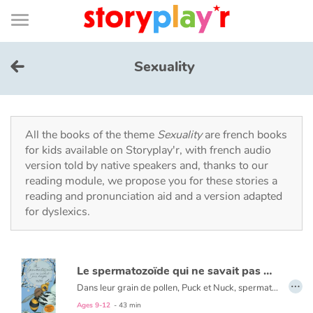
Connexion
Menu
Contenu
Recherche
Bibliothèque
Bas
de
page
Menu
➜
FR
Sexuality
Log in
Try for free
All the books of the theme
Sexuality
are french books
for kids available on Storyplay'r, with french audio
version told by native speakers and, thanks to our
Library
reading module, we propose you for these stories a
reading and pronunciation aid and a version adapted
for dyslexics.
Awards
Home
Le spermatozoïde qui ne savait pas nager
…
Tales and classics in french
Dans leur grain de pollen, Puck et Nuck, spermatozoïdes végétaux, partent à l’aventure sur le dos de Blizz, une abeille.
De la cellule à l’arbre fruitier, Lucas Salomon, docteur en neurosciences et professeur de SVT, accompagné du trait souple et harmonieux de Mikaël Blanc, nous raconte l’histoire de la reproduction végétale, en associant, sur chaque double page, fiction et documentaire.
Ages 9-12
- 43 min