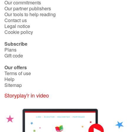
Our commitments
Our partner publishers
Catalogue anglais
Our tools to help reading
Contact us
Legal notice
Cookie policy
Contraste +
Subscribe
Plans
Help
Gift code
Our offers
Home
Terms of use
Help
Family
Sitemap
Storyplay'r in video
Schools
Libraries
Videos & Tutorials