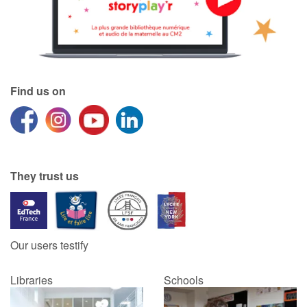
Blog
Learn french with Storyplay'r
Find us on
French book lists for children
Reading for children
Activities and workshops
They trust us
Dyslexia and reading disorders
Our users testify
Libraries
Schools