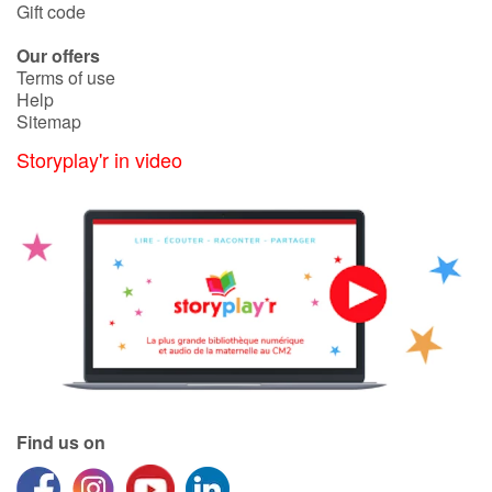
Gift code
Catalogue anglais
Our offers
Terms of use
Help
Sitemap
Contraste +
Storyplay'r in video
Help
Home
Family
Schools
Libraries
Find us on
Videos & Tutorials