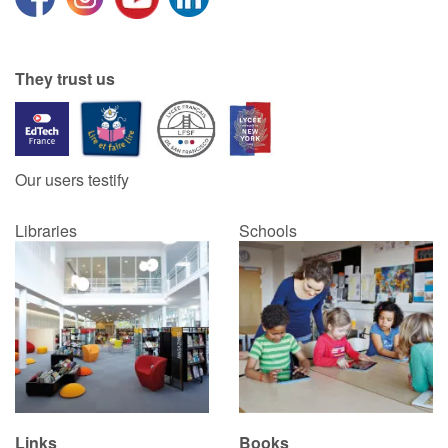
Blog
They trust us
Learn french with Storyplay'r
French book lists for children
Our users testify
Reading for children
Libraries
Schools
Activities and workshops
Dyslexia and reading disorders
Links
Books