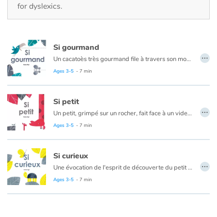
Fable, myth, literature and poetry
for dyslexics.
Princesses and princes, kings, queens and dragons
Si gourmand
Ogres, monsters and witches
…
Un cacatoès très gourmand file à travers son monde à la poursuite de toute sorte de nourriture. Avalant tout ce qui passe (un papillon, une libellule), parfois n’importe quoi (un serpent), juste pour le plaisir de goûter (un flocon), il sait se tapir et patienter longtemps même s’il ne résiste pas à la tentation devant une pomme qui ne lui appartient pas… Mais comment lui en vouloir alors qu’il sait si bien faire grandir l’amitié.
Ages 3-5
- 7 min
Heroines and Heroes
Ecology, nature, seasons
Si petit
…
Un petit, grimpé sur un rocher, fait face à un vide immense. Il n’a pas l’air inquiet. Il n'est pas seul. Un grand apparaît et lui parle. Le petit n'a peur ni de l’aventure ni de l’inconnu, explore les recoins de son univers, fait des bêtises, et parfois a besoin d’un peu d’aide. Aujourd’hui, il est tout petit, mais demain, il ira loin…
The animals
Ages 3-5
- 7 min
Travel, epic, investigation, adventure
Si curieux
…
Une évocation de l'esprit de découverte du petit et de son lien à l’autre dans l'aventure de la vie. Une petite tortue part en exploration pour voir ce qui se cache plus loin, plus haut, plus bas, dans un sens ou l'autre. Jusqu'où ira-t-elle ? Une histoire toute en simplicité visuelle, textuelle et d'intention où un « curieux » plein d’interrogations part à la rencontre de ceux qui, comme lui, sont curieux du monde : les lecteurs.
Around the world
Ages 3-5
- 7 min
Learning