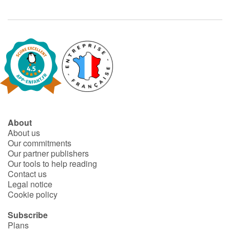
Arts, space, activities
Documentaries
With the family
Daily life and hobbies
At school
About
Festivals and events
About us
Our commitments
Love and friendship
Our partner publishers
Our tools to help reading
Contact us
Social issues
Legal notice
Cookie policy
Emotions and feelings
Subscribe
Plans
Formats and illustrations