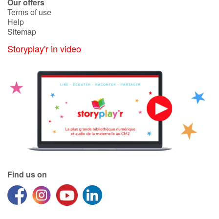
Our offers
Terms of use
Help
Blog
Sitemap
Storyplay'r in video
Learn french with Storyplay'r
French book lists for children
Reading for children
Activities and workshops
Dyslexia and reading disorders
Find us on