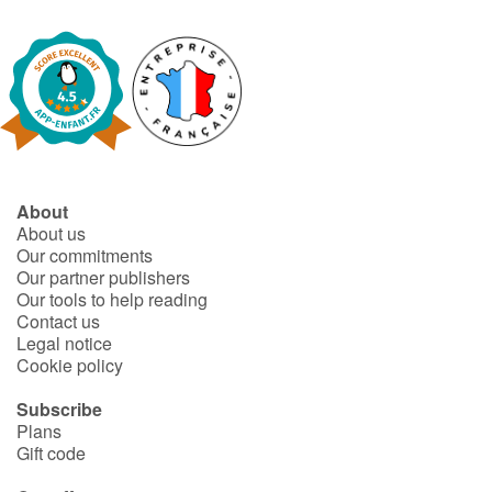
Catalogue anglais
Contraste +
Help
About
About us
Our commitments
Home
Our partner publishers
Our tools to help reading
Family
Contact us
Legal notice
Schools
Cookie policy
Subscribe
Libraries
Plans
Gift code
Videos & Tutorials