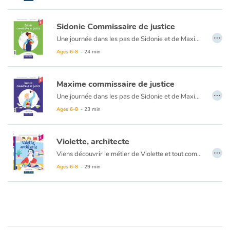
Arts, space, activities
Sidonie Commissaire de justice
Documentaries
…
Une journée dans les pas de Sidonie et de Maxime, tous deux commissaires de justice passionnés par leur métier. Ils travaillent ensemble, mais chacun raconte sa journée d’un côté du livre, c’est renversant !
With the family
Ages 6-8
- 24 min
Daily life and hobbies
Maxime commissaire de justice
…
Une journée dans les pas de Sidonie et de Maxime, tous deux commissaires de justice passionnés par leur métier. Ils travaillent ensemble, mais chacun raconte sa journée d’un côté du livre, c’est renversant !
At school
Ages 6-8
- 23 min
Festivals and events
Violette, architecte
…
Love and friendship
Viens découvrir le métier de Violette et tout comprendre sur le métier d’architecte ! Une partie documentaire t’éclairera sur l’histoire du métier, son vocabulaire et plein d’infos passionnantes !
Ages 6-8
- 29 min
Social issues
Emotions and feelings
Formats and illustrations