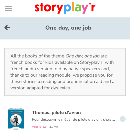
Connexion
Menu
Contenu
Recherche
Bibliothèque
Bas
de
page
Menu
➜
FR
One day, one job
Log in
Try for free
All the books of the theme
One day, one job
are
french books for kids available on Storyplay'r, with
french audio version told by native speakers and,
Library
thanks to our reading module, we propose you for
these stories a reading and pronunciation aid and a
version adapted for dyslexics.
Awards
Home
Thomas, pilote d'avion
…
Tales and classics in french
Pour découvrir le métier de pilote d'avion : choisissez d'abord votre héros, Thomas ou Marianne. Suivez ses pas tout au long de sa journée de travail, comme si vous y étiez. Ajoutez des rubriques documentaires pour tout savoir sur le mur du son, les exploits de Charles Lindbergh, l'alphabet aéronautique et d’autres trésors. Complétez l'aventure avec le blog compagnon !
Ages 9-12
- 31 min